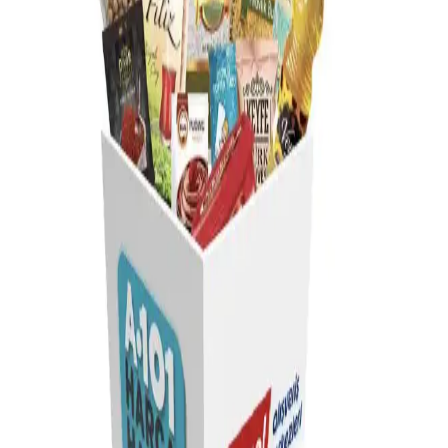
ürün yelpazesi sunar. Pasta mumları gibi küçük detaylar bile
ekonomik ve çeşitli seçeneklerle müşterilere ulaşır.
Ünlü Mamüllerin Günümüz Perakende
Sektöründeki Önemi ve Güvenilirliği
Günümüz marketlerinde ünlü mamüller yüksek kalite ve
güvenilirlikleriyle öne çıkar, tüketici tercihlerinde önemli rol oynar.
Bu ürünler hijyen ve raf ömrü gibi özellikleriyle güven sağlar.
Türkiye’nin Köklü Markası AYPOP Popcorn ve
Atıştırmalık Ürünleriyle Pazar Lideri
AYPOP, 1979’dan beri Türkiye’de atıştırmalık sektöründe öne
çıkan, popcorn ve çeşitli atıştırmalıklar sunan köklü bir marka. Ürün
çeşitliliği ve erişilebilirliğiyle tüketicilerin favorisi olmaya devam
ediyor.
Migros ve Vefa Boza: Geleneksel Tatlar ile Günümüz
Alışveriş Deneyimi
Migros, geleneksel Vefa Boza'yı geniş ürün yelpazesinde sunarak,
modern alışveriş deneyimi ve kültürel mirasın buluşmasını sağlıyor.