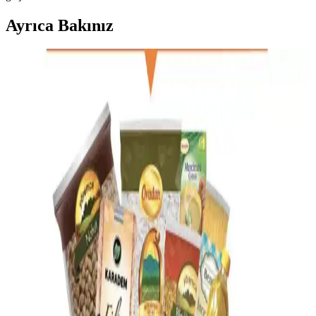
Ayrıca Bakınız
Fudge Marshmallow Kurabiyeleri: Üretim, Tüketici
Deneyimleri ve Alternatif Tatlar
Fudge marshmallow kurabiyeleri, uygun fiyatları ve lezzetleriyle
dikkat çekiyor. Üretim süreçleri, tüketici yorumları ve alternatif
ürünlerle karşılaştırmalarıyla detaylı bir değerlendirme sunuluyor.
Migros'un Geniş Ürün Yelpazesi ve Dijital Hizmetleri
Hakkında Detaylı Bilgi
Migros, Türkiye'nin köklü perakende zinciri, online platformu ve
geniş ürün yelpazesiyle tüketicilere pratik ve ekonomik alışveriş
imkanı sunar.
A101 Marketleri ve Kampanya Fırsatlarıyla Günlük
ve Özel Gün Alışverişi
A101 marketleri, düzenli kampanyaları ve uygun fiyatlarıyla geniş