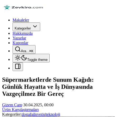
Makaleler
Kategoriler
Hakkımızda
Yazarlar
Kuponlar
Ara...
⌘
K
Toggle theme
Süpermarketlerde Sunum Kağıdı:
Günlük Hayatta ve İş Dünyasında
Vazgeçilmez Bir Gereç
Gizem Çam
·
30.04.2025, 00:00
Ürün Karşılaştırmaları
Kategoriler:
dogal
|
alisveris
|
teknoloji