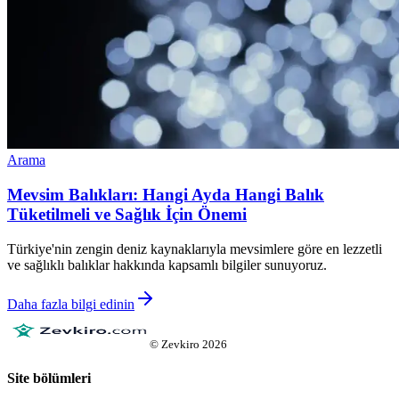
Arama
Mevsim Balıkları: Hangi Ayda Hangi Balık
Tüketilmeli ve Sağlık İçin Önemi
Türkiye'nin zengin deniz kaynaklarıyla mevsimlere göre en lezzetli
ve sağlıklı balıklar hakkında kapsamlı bilgiler sunuyoruz.
Daha fazla bilgi edinin
©
Zevkiro
2026
Site bölümleri