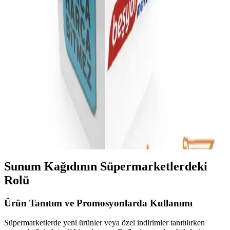
Gara Guzu Bira'nın Migros'taki Satış Durumu ve
Piyasa Konumu Hakkında Bilgiler
Gara Guzu Bira, Migros'ta bulunabilen uygun fiyatlı yerel bir
alkollü içecek seçeneğidir. Ürün hakkında detaylı teknik bilgiler
sınırlı olsa da, erişilebilirliği ve yerel üretim özelliğiyle tüketicilere
çeşitli tercih imkanları sağlar.
A101 Güncel Kampanyalar ve Hizmetlerle Alışveriş
Deneyimini Geliştiriyor
A101, güncel kampanyalar ve kapıda hizmetleriyle alışverişi
kolaylaştırıyor. Elektronik ve market ürünlerindeki indirimler,
müşterilere ekonomik ve pratik alışveriş imkanları sunar.
Sunum Kağıdının Süpermarketlerdeki
Rolü
Ürün Tanıtım ve Promosyonlarda Kullanımı
Süpermarketlerde yeni ürünler veya özel indirimler tanıtılırken