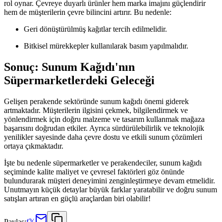
rol oynar. Çevreye duyarlı ürünler hem marka imajını güçlendirir
hem de müşterilerin çevre bilincini artırır. Bu nedenle:
Geri dönüştürülmüş kağıtlar tercih edilmelidir.
Bitkisel mürekkepler kullanılarak basım yapılmalıdır.
Sonuç: Sunum Kağıdı'nın
Süpermarketlerdeki Geleceği
Gelişen perakende sektöründe sunum kağıdı önemi giderek
artmaktadır. Müşterilerin ilgisini çekmek, bilgilendirmek ve
yönlendirmek için doğru malzeme ve tasarım kullanmak mağaza
başarısını doğrudan etkiler. Ayrıca sürdürülebilirlik ve teknolojik
yenilikler sayesinde daha çevre dostu ve etkili sunum çözümleri
ortaya çıkmaktadır.
İşte bu nedenle süpermarketler ve perakendeciler, sunum kağıdı
seçiminde kalite maliyet ve çevresel faktörleri göz önünde
bulundurarak müşteri deneyimini zenginleştirmeye devam etmelidir.
Unutmayın küçük detaylar büyük farklar yaratabilir ve doğru sunum
satışları artıran en güçlü araçlardan biri olabilir!
Paylaş:
f
𝕏