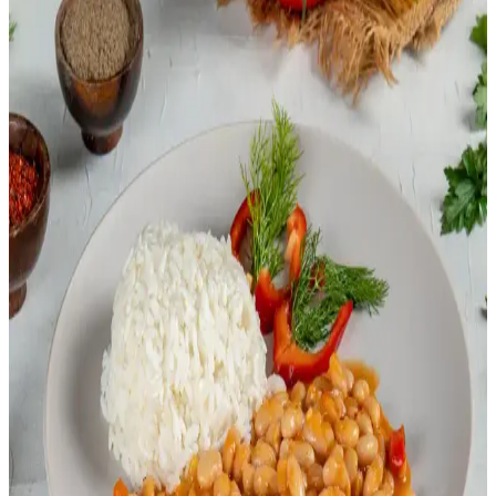
Makarna yerine sebze ve baklagil bazlı alternatifler kullanarak
beslenme kalitenizi artırabilirsiniz. Porsiyon kontrolü ve sebze
zengin soslarla dengeli ve lezzetli öğünler oluşturmak mümkündür.
Kira Ödendikten Sonra Ekonomik ve Besleyici
Yemek Seçenekleriyle Bütçe Yönetimi
Kira sonrası kalan bütçeyle ekonomik ve besleyici yemekler
hazırlamak mümkündür. Siyah fasulye ve ramen gibi uygun
maliyetli malzemelerle doyurucu ve sağlıklı öğünler oluşturulabilir.
Tuzlu Smoothieler ve Sebze Bazlı Soğuk İçeceklerin
Popüler Olmama Nedenleri ve Kültürel Etkileri
Tuzlu smoothieler, sebzelerin düşük sıvı içeriği ve alışılmış tatlı
içecek alışkanlıkları nedeniyle az tercih edilir. Soğuk çorba benzeri
yapıları ve kültürel farklılıklar bu içeceklerin popülerliğini sınırlar.
Lahana Nasıl Değerlendirilir? Pişirme Yöntemleri ve
Geleneksel Tarifler
Lahana, ızgara, sote, haşlama, turşu ve dolma gibi çeşitli yöntemlerle