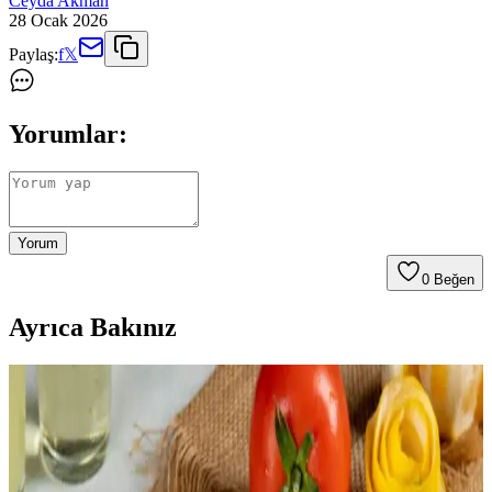
Ceyda Akman
28 Ocak 2026
Paylaş:
f
𝕏
Yorumlar:
Yorum
0
Beğen
Ayrıca Bakınız
Bütçeye Katkı Sağlayan Uzun Süre Saklanabilen
Sebze ve Meyve Seçimleri
Gıda fiyatlarındaki artış ve erişim zorlukları sebebiyle, uzun süre
saklanabilen, iklim koşullarına uygun sebze ve meyvelerle bütçeye