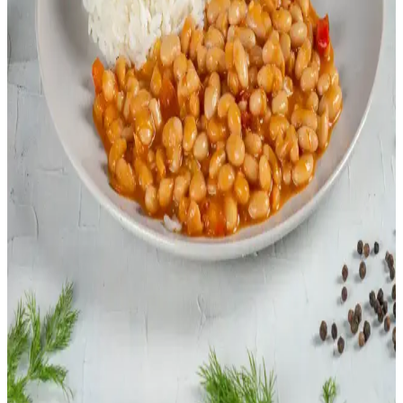
Lahana Nasıl Değerlendirilir? Pişirme Yöntemleri ve
Geleneksel Tarifler
Lahana, ızgara, sote, haşlama, turşu ve dolma gibi çeşitli yöntemlerle
hazırlanabilir. Hem çiğ hem pişmiş tüketimiyle besleyici ve lezzetli
seçenekler sunar.
Mantar ve Pırasa Çorbası Tarifi: Ekonomik, Lezzetli
ve Pratik Öğün Seçeneği
Mantar ve pırasa çorbası, az malzeme ile ekonomik ve doyurucu bir
öğün sunar. Kavrulmuş sebzeler ve limon suyu ile kremanın
kesilmesi önlenir, çorbanın lezzeti ve dokusu korunur.
Ekonomik ve Pratik Rahatlatıcı Yemek Tarifleri:
Kolay ve Besleyici Seçenekler
Günlük yaşamda kolayca hazırlanabilen, ekonomik ve besleyici
rahatlatıcı yemek tarifleri sunuluyor. Tavuklu çorba, makarna, pilav
ve sebze ağırlıklı seçeneklerle pratik çözümler sağlanıyor.
Fasulye ve Kuruyemek Alerjisi Olanlar İçin Pratik
Pirinç Bazlı Yemek Tarifleri