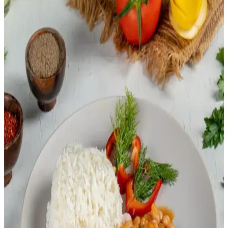
katkı sağlayan yetiştiricilik yöntemleri ele alınıyor.
Makarna Yemeklerinde Sağlıklı Alternatifler: Sebze
ve Baklagil Bazlı Seçenekler
Makarna yerine sebze ve baklagil bazlı alternatifler kullanarak
beslenme kalitenizi artırabilirsiniz. Porsiyon kontrolü ve sebze
zengin soslarla dengeli ve lezzetli öğünler oluşturmak mümkündür.
Kira Ödendikten Sonra Ekonomik ve Besleyici
Yemek Seçenekleriyle Bütçe Yönetimi
Kira sonrası kalan bütçeyle ekonomik ve besleyici yemekler
hazırlamak mümkündür. Siyah fasulye ve ramen gibi uygun
maliyetli malzemelerle doyurucu ve sağlıklı öğünler oluşturulabilir.
Tuzlu Smoothieler ve Sebze Bazlı Soğuk İçeceklerin
Popüler Olmama Nedenleri ve Kültürel Etkileri
Tuzlu smoothieler, sebzelerin düşük sıvı içeriği ve alışılmış tatlı
içecek alışkanlıkları nedeniyle az tercih edilir. Soğuk çorba benzeri
yapıları ve kültürel farklılıklar bu içeceklerin popülerliğini sınırlar.