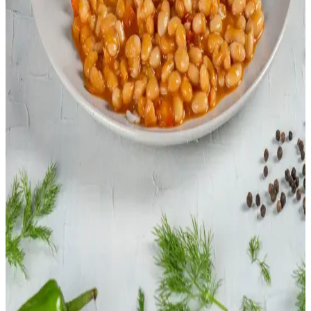
hazırlanabilir. Hem çiğ hem pişmiş tüketimiyle besleyici ve lezzetli
seçenekler sunar.
Mantar ve Pırasa Çorbası Tarifi: Ekonomik, Lezzetli
ve Pratik Öğün Seçeneği
Mantar ve pırasa çorbası, az malzeme ile ekonomik ve doyurucu bir
öğün sunar. Kavrulmuş sebzeler ve limon suyu ile kremanın
kesilmesi önlenir, çorbanın lezzeti ve dokusu korunur.
Ekonomik ve Pratik Rahatlatıcı Yemek Tarifleri:
Kolay ve Besleyici Seçenekler
Günlük yaşamda kolayca hazırlanabilen, ekonomik ve besleyici
rahatlatıcı yemek tarifleri sunuluyor. Tavuklu çorba, makarna, pilav
ve sebze ağırlıklı seçeneklerle pratik çözümler sağlanıyor.
Fasulye ve Kuruyemek Alerjisi Olanlar İçin Pratik
Pirinç Bazlı Yemek Tarifleri
Fasulye ve kuruyemek alerjisi olanlar için pirinçle hazırlanan sebze
ve protein kombinasyonlarıyla pratik, besleyici yemek tarifleri
sunuluyor. Farklı pişirme yöntemleriyle çeşitlilik sağlanır.