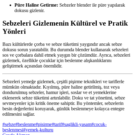
Püre Haline Getirme:
Sebzeler blender ile püre yapılarak
dokusu gizlenir.
Sebzeleri Gizlemenin Kültürel ve Pratik
Yönleri
Bazı kültürlerde çorba ve sebze tüketimi yaygındır ancak sebze
dokusu sorun yaratabilir. Bu durumda blender kullanarak sebzeleri
sos ve çorbalara dahil etmek yaygın bir çözümdür. Ayrıca, sebzeleri
gizlemek, özellikle çocuklar için beslenme alışkanlıklarını
geliştirmek açısından önemlidir.
Sebzeleri yemeğe gizlemek, çeşitli pişirme teknikleri ve tariflerle
mümkün olmaktadır. Kıyılmış, püre haline getirilmiş, toz veya
dondurulmuş sebzeler, hamur işleri, soslar ve et yemeklerine
eklenerek sebze tüketimi artırılabilir. Doku ve tat yönetimi, sebze
sevmeyenler için kritik öneme sahiptir. Bu yöntemler, sebzelerin
besin değerlerini koruyarak, günlük beslenmeye kolayca entegre
edilmesini sağlar.
#
sebze
#
beslenme
#
pisirme
#
tarif
#
saglikli-yasam
#
cocuk-
beslenmesi
#
yemek-kulturu