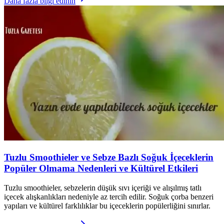
Daha fazla bilgi edinin
Tuzlu Smoothieler ve Sebze Bazlı Soğuk İçeceklerin
Popüler Olmama Nedenleri ve Kültürel Etkileri
Tuzlu smoothieler, sebzelerin düşük sıvı içeriği ve alışılmış tatlı
içecek alışkanlıkları nedeniyle az tercih edilir. Soğuk çorba benzeri
yapıları ve kültürel farklılıklar bu içeceklerin popülerliğini sınırlar.