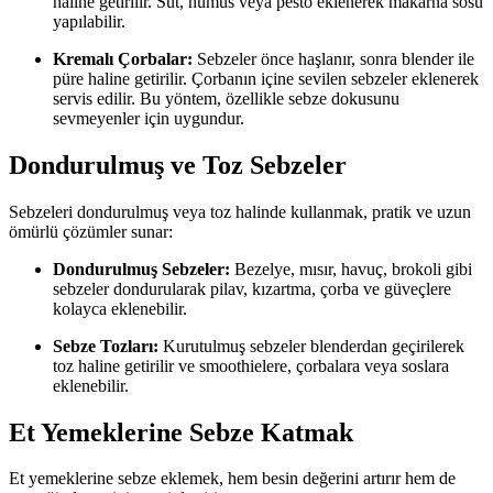
haline getirilir. Süt, humus veya pesto eklenerek makarna sosu
yapılabilir.
Kremalı Çorbalar:
Sebzeler önce haşlanır, sonra blender ile
püre haline getirilir. Çorbanın içine sevilen sebzeler eklenerek
servis edilir. Bu yöntem, özellikle sebze dokusunu
sevmeyenler için uygundur.
Dondurulmuş ve Toz Sebzeler
Sebzeleri dondurulmuş veya toz halinde kullanmak, pratik ve uzun
ömürlü çözümler sunar:
Dondurulmuş Sebzeler:
Bezelye, mısır, havuç, brokoli gibi
sebzeler dondurularak pilav, kızartma, çorba ve güveçlere
kolayca eklenebilir.
Sebze Tozları:
Kurutulmuş sebzeler blenderdan geçirilerek
toz haline getirilir ve smoothielere, çorbalara veya soslara
eklenebilir.
Et Yemeklerine Sebze Katmak
Et yemeklerine sebze eklemek, hem besin değerini artırır hem de