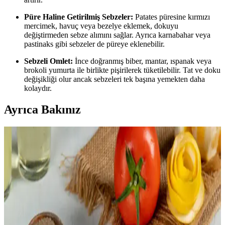
Püre Haline Getirilmiş Sebzeler:
Patates püresine kırmızı
mercimek, havuç veya bezelye eklemek, dokuyu
değiştirmeden sebze alımını sağlar. Ayrıca karnabahar veya
pastinaks gibi sebzeler de püreye eklenebilir.
Sebzeli Omlet:
İnce doğranmış biber, mantar, ıspanak veya
brokoli yumurta ile birlikte pişirilerek tüketilebilir. Tat ve doku
değişikliği olur ancak sebzeleri tek başına yemekten daha
kolaydır.
Ayrıca Bakınız
Bütçeye Katkı Sağlayan Uzun Süre Saklanabilen
Sebze ve Meyve Seçimleri
Gıda fiyatlarındaki artış ve erişim zorlukları sebebiyle, uzun süre
saklanabilen, iklim koşullarına uygun sebze ve meyvelerle bütçeye
katkı sağlayan yetiştiricilik yöntemleri ele alınıyor.
Makarna Yemeklerinde Sağlıklı Alternatifler: Sebze
ve Baklagil Bazlı Seçenekler