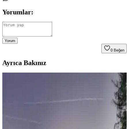
Yorumlar:
Yorum
0
Beğen
Ayrıca Bakınız
İrlanda Mutfağının Geleneksel Tarifleri ve Kültürel
Lezzetleri Üzerine Detaylı İnceleme
İrlanda mutfağı, basit malzemelerle hazırlanan zengin tarifleriyle
dikkat çeker. Geleneksel yemekler, kültürel miras ve günlük yaşamın
pratikliğini yansıtır. Et, patates ve deniz ürünleri öne çıkar.
Çedene Bitkisinin Sağlık ve Lezzet Açısından Güncel
Kullanım Alanları