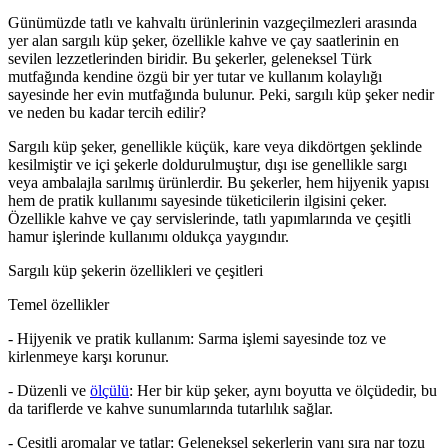
Günümüzde tatlı ve kahvaltı ürünlerinin vazgeçilmezleri arasında
yer alan sargılı küp şeker, özellikle kahve ve çay saatlerinin en
sevilen lezzetlerinden biridir. Bu şekerler, geleneksel Türk
mutfağında kendine özgü bir yer tutar ve kullanım kolaylığı
sayesinde her evin mutfağında bulunur. Peki, sargılı küp şeker nedir
ve neden bu kadar tercih edilir?
Sargılı küp şeker, genellikle küçük, kare veya dikdörtgen şeklinde
kesilmiştir ve içi şekerle doldurulmuştur, dışı ise genellikle sargı
veya ambalajla sarılmış ürünlerdir. Bu şekerler, hem hijyenik yapısı
hem de pratik kullanımı sayesinde tüketicilerin ilgisini çeker.
Özellikle kahve ve çay servislerinde, tatlı yapımlarında ve çeşitli
hamur işlerinde kullanımı oldukça yaygındır.
Sargılı küp şekerin özellikleri ve çeşitleri
Temel özellikler
- Hijyenik ve pratik kullanım: Sarma işlemi sayesinde toz ve
kirlenmeye karşı korunur.
- Düzenli ve
ölçülü
: Her bir küp şeker, aynı boyutta ve ölçüdedir, bu
da tariflerde ve kahve sunumlarında tutarlılık sağlar.
- Çeşitli aromalar ve tatlar: Geleneksel şekerlerin yanı sıra nar tozu