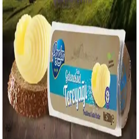
Lezzet Seçeneği
Somborka biberi turşusu, acı ve ekşi aromasıyla geleneksel
mutfaklarda öne çıkan, sağlık açısından faydalı ve lezzetli bir
turşudur. Saklama ve kullanım önerileriyle uzun süre taze kalır.
Zafer Gazozu: Türkiye'nin Geleneksel ve Sevilen
Ferahlatıcı Gazozu Özellikleri ve Kökeni
Zafer Gazozu, Türkiye'nin geleneksel ve popüler ferahlatıcı içeceği
olup, kökeni ve üretim yeri hakkında net bilgiler bulunmamaktadır.
Doğal içerikleri ve nostaljik imajıyla tercih edilir.
Laz Kızı Tereyağı: Geleneksel ve Doğal Üretimle
Sağlıklı Tereyağı Seçenekleri
Laz Kızı tereyağı, Karadeniz bölgesinde geleneksel yöntemlerle
üretilen, katkısız ve doğal içeriklerle hazırlanan sağlıklı bir
tereyağıdır. Mutfakta ve sağlıkta tercih edilen bu ürün, saf ve lezzetli
yapısıyla öne çıkar.
Tuzlu Tereyağı: Geleneksel Hediye Seçenekleri ve
Kullanım İpuçları