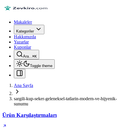
Makaleler
Kategoriler
Hakkımızda
Yazarlar
Kuponlar
Ara...
⌘
K
Toggle theme
Ana Sayfa
sargili-kup-seker-geleneksel-tatlarin-modern-ve-hijyenik-
sunumu
Ürün Karşılaştırmaları