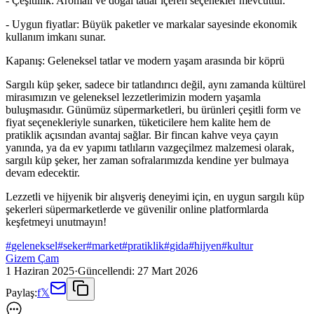
- Çeşitlilik: Aromalı ve doğal tatlar içeren seçenekler mevcuttur.
- Uygun fiyatlar: Büyük paketler ve markalar sayesinde ekonomik
kullanım imkanı sunar.
Kapanış: Geleneksel tatlar ve modern yaşam arasında bir köprü
Sargılı küp şeker, sadece bir tatlandırıcı değil, aynı zamanda kültürel
mirasımızın ve geleneksel lezzetlerimizin modern yaşamla
buluşmasıdır. Günümüz süpermarketleri, bu ürünleri çeşitli form ve
fiyat seçenekleriyle sunarken, tüketicilere hem kalite hem de
pratiklik açısından avantaj sağlar. Bir fincan kahve veya çayın
yanında, ya da ev yapımı tatlıların vazgeçilmez malzemesi olarak,
sargılı küp şeker, her zaman sofralarımızda kendine yer bulmaya
devam edecektir.
Lezzetli ve hijyenik bir alışveriş deneyimi için, en uygun sargılı küp
şekerleri süpermarketlerde ve güvenilir online platformlarda
keşfetmeyi unutmayın!
#
geleneksel
#
seker
#
market
#
pratiklik
#
gida
#
hijyen
#
kultur
Gizem Çam
1 Haziran 2025
·
Güncellendi:
27 Mart 2026
Paylaş:
f
𝕏