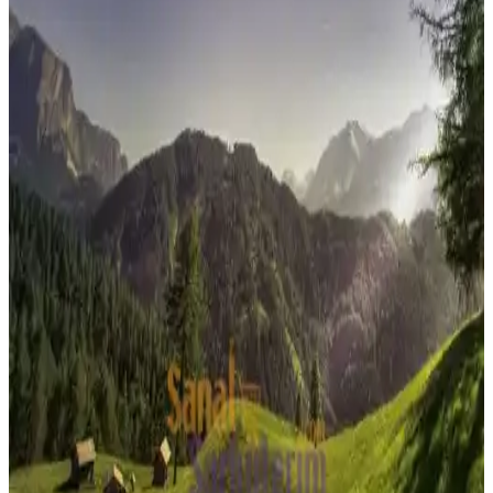
Çedene, Anadolu'nun doğal bitkisi olup, sağlık faydaları ve
lezzetiyle öne çıkar. Demir içeriği yüksek olan bu bitki, solunum ve
sindirim sağlığını destekler, modern yaşamda doğal ürünler arasında
yer alır.
Ormanlı Pirinci Nedir ve Özellikleriyle Mutfakta
Doğal Bir Seçenek
Ormanlı pirinci, doğal ortamda yetişen aromatik ve sağlıklı bir pirinç
türüdür. Geleneksel tekniklerle hazırlanan bu pirinç, yemeklere
özgün tat ve aroma katar, doğru pişirme teknikleriyle lezzetini ortaya
çıkarır.
Torku Bayram Çikolata: Geleneksel Tat ve Güncel
Ürün Seçenekleri
Torku Bayram Çikolata, uygun fiyatlı ve erişilebilir paketleriyle,
geleneksel lezzetleri modern tüketici beklentileriyle buluşturan
popüler bir ürün. Bayram ve özel günlerde tercih edilen, tat ve kalite
açısından memnuniyet sağlayan çikolata.
Somborka Biberi Turşusu: Geleneksel ve Sağlıklı Bir