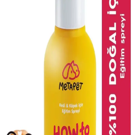
Türkiye'de Kedilere Yönelik Güncel Mamalar ve
Pazar Trendleri Analizi
Türkiye'de popüler kediseverler ve evcil hayvan sahipleri için
Mystic, Hill's ve Muçi markalarının öne çıkan ürünleri, içerikleri ve
sağladığı faydalar hakkında detaylar.
En İyi Yavru Kedi Süt Tozu Seçimi: Sağlıklı
Büyüme İçin Bilmeniz Gerekenler
Yavru kediler için uygun süt tozları, sağlıklı gelişim ve bağışıklık
için önemlidir. Doğru ürün seçimi ve kullanım ipuçlarıyla yavru
kedinizin ihtiyaçlarını karşılayın.
Kedi Serinletici Minderler: Yaz Aylarında Kedilerin
Serin Kalmasını Sağlayan Pratik Çözümler
Kedilerin sıcak havalarda serin kalmasını sağlayan doğal ve
kullanışlı minderler, farklı boyut ve özellikleriyle kedinizin yaşam
kalitesini yükseltir. Kolay bakım ve enerji tasarrufu avantajlarıyla
ideal seçim.