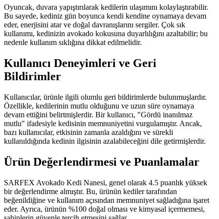
Oyuncak, duvara yapıştırılarak kedilerin ulaşımını kolaylaştırabilir.
Bu sayede, kediniz gün boyunca kendi kendine oynamaya devam
eder, enerjisini atar ve doğal davranışlarını sergiler. Çok sık
kullanımı, kedinizin avokado kokusuna duyarlılığını azaltabilir; bu
nedenle kullanım sıklığına dikkat edilmelidir.
Kullanıcı Deneyimleri ve Geri
Bildirimler
Kullanıcılar, ürünle ilgili olumlu geri bildirimlerde bulunmuşlardır.
Özellikle, kedilerinin mutlu olduğunu ve uzun süre oynamaya
devam ettiğini belirtmişlerdir. Bir kullanıcı, "Gördü inanılmaz
mutlu" ifadesiyle kedisinin memnuniyetini vurgulamıştır. Ancak,
bazı kullanıcılar, etkisinin zamanla azaldığını ve sürekli
kullanıldığında kedinin ilgisinin azalabileceğini dile getirmişlerdir.
Ürün Değerlendirmesi ve Puanlamalar
SARFEX Avokado Kedi Nanesi, genel olarak 4.5 puanlık yüksek
bir değerlendirme almıştır. Bu, ürünün kediler tarafından
beğenildiğine ve kullanım açısından memnuniyet sağladığına işaret
eder. Ayrıca, ürünün %100 doğal olması ve kimyasal içermemesi,
sahiplerin güvenle tercih etmesini sağlar.