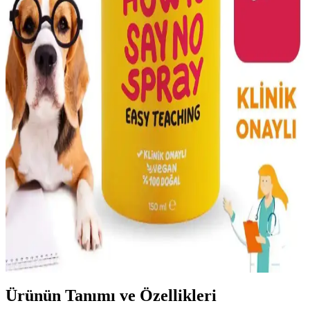
Ton Balıklı Multivitamin Kedi Takviyesi: Sağlıklı ve
Enerjik Kediler İçin Güçlü Destek
Kedinizin bağışıklığını güçlendiren, enerji seviyesini artıran ve genel
sağlığını destekleyen ton balıklı multivitamin takviyesi hakkında
detaylar.
Topaklanan Kedi Kumu Temizlik Çözümleri ve
Hijyenik Bakım İpuçları
Topaklanan kedi kumu, hijyen ve temizlik kolaylığı sağlar. Toz
oranını azaltan ürünler ve teknolojik gelişmelerle temizlik süreciniz
daha sağlıklı ve pratik hale gelir.
Metapet Doğal Kedi Uzaklaştırıcı Sprey: Güvenli ve
Etkili Çözüm
Metapet doğal kedi uzaklaştırıcı sprey, çevre dostu içerikleriyle
kedilerin ilgisini çekmeyen kokular yayarak istenmeyen alanlardan
uzak tutar, güvenli ve etkili bir çözümdür.
Ürünün Tanımı ve Özellikleri