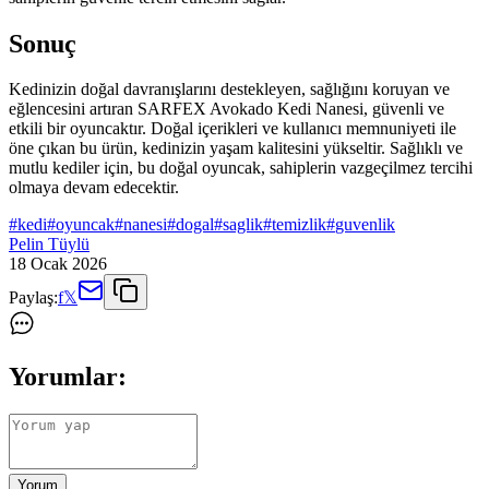
Sonuç
Kedinizin doğal davranışlarını destekleyen, sağlığını koruyan ve
eğlencesini artıran SARFEX Avokado Kedi Nanesi, güvenli ve
etkili bir oyuncaktır. Doğal içerikleri ve kullanıcı memnuniyeti ile
öne çıkan bu ürün, kedinizin yaşam kalitesini yükseltir. Sağlıklı ve
mutlu kediler için, bu doğal oyuncak, sahiplerin vazgeçilmez tercihi
olmaya devam edecektir.
#
kedi
#
oyuncak
#
nanesi
#
dogal
#
saglik
#
temizlik
#
guvenlik
Pelin Tüylü
18 Ocak 2026
Paylaş:
f
𝕏
Yorumlar:
Yorum