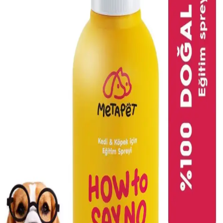
Türkiye'de popüler kediseverler ve evcil hayvan sahipleri için
Mystic, Hill's ve Muçi markalarının öne çıkan ürünleri, içerikleri ve
sağladığı faydalar hakkında detaylar.
En İyi Yavru Kedi Süt Tozu Seçimi: Sağlıklı
Büyüme İçin Bilmeniz Gerekenler
Yavru kediler için uygun süt tozları, sağlıklı gelişim ve bağışıklık
için önemlidir. Doğru ürün seçimi ve kullanım ipuçlarıyla yavru
kedinizin ihtiyaçlarını karşılayın.
Kedi Serinletici Minderler: Yaz Aylarında Kedilerin
Serin Kalmasını Sağlayan Pratik Çözümler
Kedilerin sıcak havalarda serin kalmasını sağlayan doğal ve
kullanışlı minderler, farklı boyut ve özellikleriyle kedinizin yaşam
kalitesini yükseltir. Kolay bakım ve enerji tasarrufu avantajlarıyla
ideal seçim.
Ton Balıklı Multivitamin Kedi Takviyesi: Sağlıklı ve
Enerjik Kediler İçin Güçlü Destek
Kedinizin bağışıklığını güçlendiren, enerji seviyesini artıran ve genel