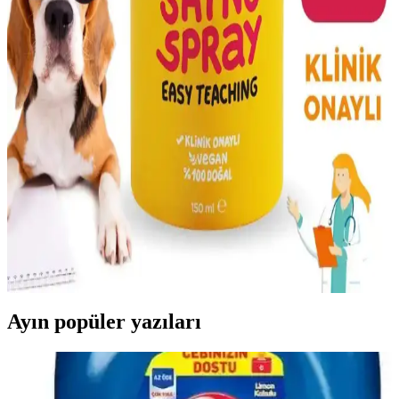
sağlığını destekleyen ton balıklı multivitamin takviyesi hakkında
detaylar.
Topaklanan Kedi Kumu Temizlik Çözümleri ve
Hijyenik Bakım İpuçları
Topaklanan kedi kumu, hijyen ve temizlik kolaylığı sağlar. Toz
oranını azaltan ürünler ve teknolojik gelişmelerle temizlik süreciniz
daha sağlıklı ve pratik hale gelir.
Metapet Doğal Kedi Uzaklaştırıcı Sprey: Güvenli ve
Etkili Çözüm
Metapet doğal kedi uzaklaştırıcı sprey, çevre dostu içerikleriyle
kedilerin ilgisini çekmeyen kokular yayarak istenmeyen alanlardan
uzak tutar, güvenli ve etkili bir çözümdür.
Ayın popüler yazıları