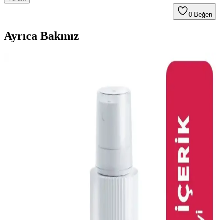
0
Beğen
Ayrıca Bakınız
Otomatik Kedi Kumu Kabı: Zaman Tasarrufu ve
Hijyen Sağlayan Pratik Çözüm
Otomatik kedi kumu kabı, zaman tasarrufu ve hijyen sunarak kedi
sahiplerinin günlük yükünü azaltır. Cihaz seçimi ve bakımına dikkat
edilmelidir. Tasarruf, maddi ve zihinsel sağlık açısından önemlidir.
Kediler İçin En İyi Malt Ürünleri ve Kullanım
Rehberi Sağlıklı Sindirim İçin
Kediler için malt ürünleri, sindirimi kolaylaştırır ve tüy topaklarını
önler. Doğru seçim ve kullanım ile kedinizin yaşam kalitesini
artırabilirsiniz.
Türkiye'de Kedilere Yönelik Güncel Mamalar ve
Pazar Trendleri Analizi