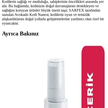
Kedilerin sağlığı ve mutluluğu, sahiplerinin öncelikleri arasında yer
alır. Bu bağlamda, kedinizin doğal davranışlarını destekleyen ve
sağlığını koruyan ürünler büyük önem taşır. SARFEX tarafından
sunulan Avokado Kedi Nanesi, kedilerin oyun ve temizlik
alışkanlıklarını doğal yollarla geliştirmelerine yardımcı olan özel bir
oyuncaktır.
Ayrıca Bakınız
Otomatik Kedi Kumu Kabı: Zaman Tasarrufu ve
Hijyen Sağlayan Pratik Çözüm
Otomatik kedi kumu kabı, zaman tasarrufu ve hijyen sunarak kedi
sahiplerinin günlük yükünü azaltır. Cihaz seçimi ve bakımına dikkat
edilmelidir. Tasarruf, maddi ve zihinsel sağlık açısından önemlidir.
Kediler İçin En İyi Malt Ürünleri ve Kullanım
Rehberi Sağlıklı Sindirim İçin
Kediler için malt ürünleri, sindirimi kolaylaştırır ve tüy topaklarını
önler. Doğru seçim ve kullanım ile kedinizin yaşam kalitesini
artırabilirsiniz.