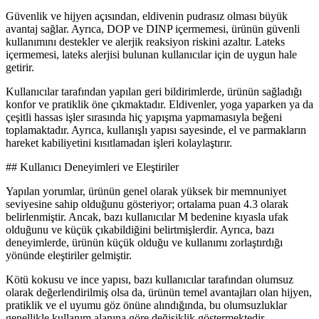
Güvenlik ve hijyen açısından, eldivenin pudrasız olması büyük
avantaj sağlar. Ayrıca, DOP ve DINP içermemesi, ürünün güvenli
kullanımını destekler ve alerjik reaksiyon riskini azaltır. Lateks
içermemesi, lateks alerjisi bulunan kullanıcılar için de uygun hale
getirir.
Kullanıcılar tarafından yapılan geri bildirimlerde, ürünün sağladığı
konfor ve pratiklik öne çıkmaktadır. Eldivenler, yoga yaparken ya da
çeşitli hassas işler sırasında hiç yapışma yapmamasıyla beğeni
toplamaktadır. Ayrıca, kullanışlı yapısı sayesinde, el ve parmakların
hareket kabiliyetini kısıtlamadan işleri kolaylaştırır.
## Kullanıcı Deneyimleri ve Eleştiriler
Yapılan yorumlar, ürünün genel olarak yüksek bir memnuniyet
seviyesine sahip olduğunu gösteriyor; ortalama puan 4.3 olarak
belirlenmiştir. Ancak, bazı kullanıcılar M bedenine kıyasla ufak
olduğunu ve küçük çıkabildiğini belirtmişlerdir. Ayrıca, bazı
deneyimlerde, ürünün küçük olduğu ve kullanımı zorlaştırdığı
yönünde eleştiriler gelmiştir.
Kötü kokusu ve ince yapısı, bazı kullanıcılar tarafından olumsuz
olarak değerlendirilmiş olsa da, ürünün temel avantajları olan hijyen,
pratiklik ve el uyumu göz önüne alındığında, bu olumsuzluklar
genellikle kullanım alanına göre değişiklik göstermektedir.