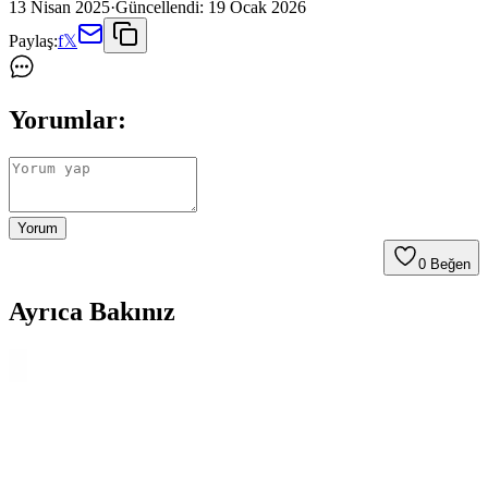
13 Nisan 2025
·
Güncellendi:
19 Ocak 2026
Paylaş:
f
𝕏
Yorumlar:
Yorum
0
Beğen
Ayrıca Bakınız
Markapet Kedi Köpek Tüy Toplama Eldiveni:
Masaj Özelliği ve Yüzeyli Tasarım, Kolay Kullanım
Markapet Kedi Köpek Tüy Toplama Eldiveni, hayvanınızın
tüylerini toplarken masaj etkisi sunar; halı ve koltuklardaki kılları
etkili biçimde toplar. Sağ el için tasarlanmış 23 × 15 cm