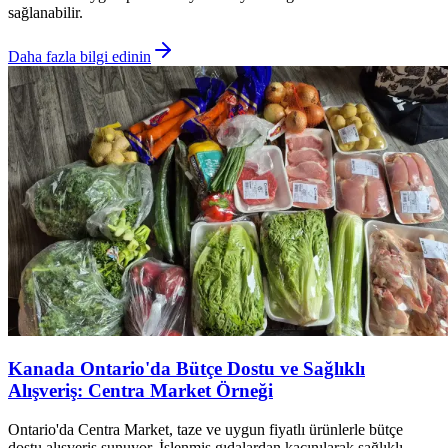
sağlanabilir.
Daha fazla bilgi edinin
Kanada Ontario'da Bütçe Dostu ve Sağlıklı
Alışveriş: Centra Market Örneği
Ontario'da Centra Market, taze ve uygun fiyatlı ürünlerle bütçe
dostu alışveriş sunuyor. İşlenmiş gıdalardan kaçınılarak sağlıklı