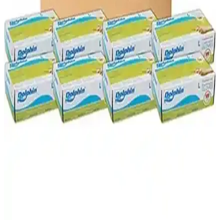
Dolphin Pudrasız Mavi Nitril Muayene Eldivenleri
Güvenlik ve Hijyen İçin Uygun
Dolphin pudrasız mavi nitril eldivenleri, yüksek dayanıklılık ve
hijyen sunar. Lateks içermeyen tasarımıyla sağlık ve gıda sektöründe
güvenle kullanılır, pratik ve ekonomik çözümler sağlar.
A101 Eldivenleri: Güvenli ve Sağlıklı Kullanım İçin
Bilmeniz Gerekenler
A101'de satılan eldivenlerin çeşitleri, kullanım alanları ve güvenlik
standartları hakkında bilgiler içerir. Sağlığınızı korumak için dikkat
edilmesi gereken noktaları özetler.
Mutfakta Hijyen ve Konfor Sağlayan Silikon
Bulaşık Eldiveni Ürün İncelemesi
Silikon malzemeden üretilen bu eldivenler, su geçirmez, sıcak suya
dayanıklı ve estetik tasarımıyla mutfakta hijyen ve konfor sunar. Çok
renkli ve kullanışlı özellikleriyle temizlikte pratiklik sağlar.
Dolphin Beyaz Lateks Pudralı Eldivenler: Çok
Amaçlı Kullanım ve Dayanıklılık Özellikleri