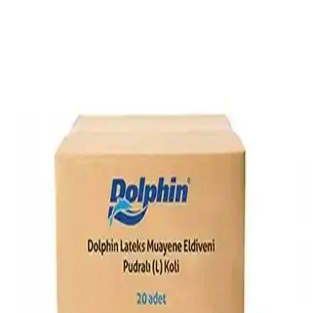
boyutlarında, kullanışlı ve temizlemesi kolay bir bakım aracı.
Veteriner ve hayvan bakıcıları için dayanıklı ve
hijyenik kedi eldiveni özellikleri
Hayvanlarla iletişimde güvenlik ve konfor sağlayan veteriner kedi
eldiveni, dayanıklı malzemeleri ve özelleştirilebilir tasarımıyla
profesyonellere ve hayvanseverlere ideal çözüm sunar.
İndirim Center Uzun Üst Kalite Çok Amaçlı Isıya
Dayanıklı Temizlik Eldiveni
İndirim Center'ın uzun ömürlü, yüksek ısı dayanıklı ve çok amaçlı
mor renkli temizlik eldiveni, mutfak, banyo ve ev temizliğinde
güvenle kullanılır, dayanıklılığı ve şık tasarımıyla öne çıkar.
BEYZANA Magic Gloves Çok Amaçlı Temizlik
Eldiveni: Hijyen ve Kolaylık Sunan Pratik Çözüm
BEYZANA Magic Gloves, çok fonksiyonlu ve hijyenik temizlik
eldiveni olarak mutfak, banyo ve ev temizliğinde kolaylık sağlar,
pratik kullanım ve yüksek hijyen sunar.