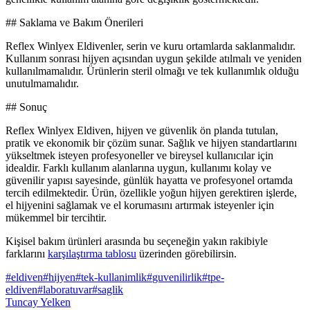
## Saklama ve Bakım Önerileri
Reflex Winlyex Eldivenler, serin ve kuru ortamlarda saklanmalıdır.
Kullanım sonrası hijyen açısından uygun şekilde atılmalı ve yeniden
kullanılmamalıdır. Ürünlerin steril olmağı ve tek kullanımlık olduğu
unutulmamalıdır.
## Sonuç
Reflex Winlyex Eldiven, hijyen ve güvenlik ön planda tutulan,
pratik ve ekonomik bir çözüm sunar. Sağlık ve hijyen standartlarını
yükseltmek isteyen profesyoneller ve bireysel kullanıcılar için
idealdir. Farklı kullanım alanlarına uygun, kullanımı kolay ve
güvenilir yapısı sayesinde, günlük hayatta ve profesyonel ortamda
tercih edilmektedir. Ürün, özellikle yoğun hijyen gerektiren işlerde,
el hijyenini sağlamak ve el korumasını artırmak isteyenler için
mükemmel bir tercihtir.
Kişisel bakım ürünleri arasında bu seçeneğin yakın rakibiyle
farklarını
karşılaştırma tablosu
üzerinden görebilirsin.
#
eldiven
#
hijyen
#
tek-kullanimlik
#
guvenilirlik
#
tpe-
eldiven
#
laboratuvar
#
saglik
Tuncay Yelken