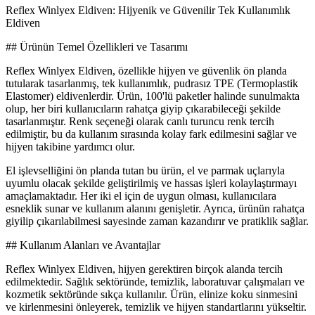
Reflex Winlyex Eldiven: Hijyenik ve Güvenilir Tek Kullanımlık
Eldiven
## Ürünün Temel Özellikleri ve Tasarımı
Reflex Winlyex Eldiven, özellikle hijyen ve güvenlik ön planda
tutularak tasarlanmış, tek kullanımlık, pudrasız TPE (Termoplastik
Elastomer) eldivenlerdir. Ürün, 100'lü paketler halinde sunulmakta
olup, her biri kullanıcıların rahatça giyip çıkarabileceği şekilde
tasarlanmıştır. Renk seçeneği olarak canlı turuncu renk tercih
edilmiştir, bu da kullanım sırasında kolay fark edilmesini sağlar ve
hijyen takibine yardımcı olur.
El işlevselliğini ön planda tutan bu ürün, el ve parmak uçlarıyla
uyumlu olacak şekilde geliştirilmiş ve hassas işleri kolaylaştırmayı
amaçlamaktadır. Her iki el için de uygun olması, kullanıcılara
esneklik sunar ve kullanım alanını genişletir. Ayrıca, ürünün rahatça
giyilip çıkarılabilmesi sayesinde zaman kazandırır ve pratiklik sağlar.
## Kullanım Alanları ve Avantajlar
Reflex Winlyex Eldiven, hijyen gerektiren birçok alanda tercih
edilmektedir. Sağlık sektöründe, temizlik, laboratuvar çalışmaları ve
kozmetik sektöründe sıkça kullanılır. Ürün, elinize koku sinmesini
ve kirlenmesini önleyerek, temizlik ve hijyen standartlarını yükseltir.