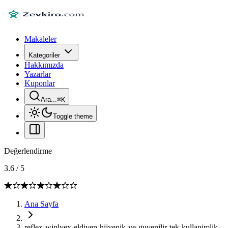
Makaleler
Kategoriler
Hakkımızda
Yazarlar
Kuponlar
Ara...
⌘
K
Toggle theme
Değerlendirme
3.6
/
5
Ana Sayfa
reflex-winlyex-eldiven-hijyenik-ve-guvenilir-tek-kullanimlik-