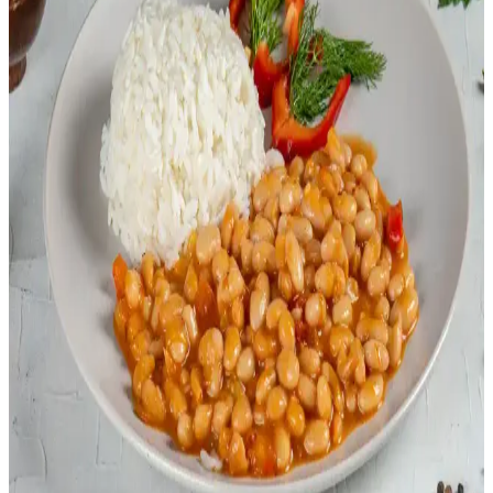
esnek malzeme kullanımıyla zenginleşir.
Risotto Pişirme Süresi ve Teknikleri: Doğru Kıvam
ve Lezzet İçin Rehber
Risotto pişirme süresi tariflerde belirtilenden farklı olabilir. Pirinç
türü, stok sıcaklığı ve ısı kontrolü gibi faktörler süreci etkiler. Doğru
tekniklerle ideal kıvam ve lezzet elde edilir.
Kızarmış Pilav Hazırlamada Temel Teknikler ve
Malzeme Seçimi Rehberi
Kızarmış pilavın lezzetini artırmak için pirinç seçimi, soslar ve
pişirme tekniklerine dair temel ipuçları sunulmaktadır. Doğru
malzeme ve yöntemlerle pilavınız daha lezzetli olur.
Fasulye ve Kuruyemek Alerjisi Olanlar İçin Pratik
Pirinç Bazlı Yemek Tarifleri
Fasulye ve kuruyemek alerjisi olanlar için pirinçle hazırlanan sebze
ve protein kombinasyonlarıyla pratik, besleyici yemek tarifleri
sunuluyor. Farklı pişirme yöntemleriyle çeşitlilik sağlanır.