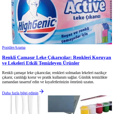
Popüler
Arama
Renkli Çamaşır Leke Çıkarıcılar: Renkleri Koruyan
ve Lekeleri Etkili Temizleyen Ürünler
Renkli çamaşır leke çıkarıcılar, renkleri solmadan lekeleri nazikçe
çıkarır, canlılığı korur ve pratik kullanım sağlar. Günlük temizlikte
zamandan tasarruf edin ve kıyafetlerinizin ömrünü uzatın.
Daha fazla bilgi edinin