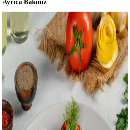
Ayrıca Bakınız
Basmati Pirinci Pişirme Teknikleri: Aromatik ve
Tane Tane Sonuçlar İçin Yöntemler
Basmati pirinci, doğru yıkama, ıslatma, su oranı ve baharat
kullanımıyla aromatik ve tane tane pişirilebilir. Haşlama ve emme
yöntemleri farklı dokular sunar, tadka ile aroma artırılır.
Dört Doların Altında Ekonomik Akşam Yemeği:
Tavuk Butları ve Jasmine Pirinciyle Lezzetli Menü
Tavuk butları, jasmine pirinci ve Rotel konservesi kullanılarak
porsiyon başına 1,79 dolara ekonomik ve lezzetli iki porsiyonluk
akşam yemeği hazırlanabilir. Toplu alışveriş ve etkili pişirme
yöntemleri maliyeti düşürür.
Et ve Pirinçle Hazırlanan Dünya Mutfağına Ait
Çeşitli Tarifler ve Baharat Kullanımları
Et ve pirinç temelinde, farklı baharatlar ve pişirme yöntemleriyle
hazırlanan dünya mutfağına ait çeşitli tarifler sunulmaktadır. Tarifler