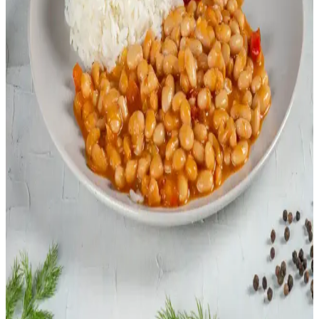
tekniklerle ideal kıvam ve lezzet elde edilir.
Kızarmış Pilav Hazırlamada Temel Teknikler ve
Malzeme Seçimi Rehberi
Kızarmış pilavın lezzetini artırmak için pirinç seçimi, soslar ve
pişirme tekniklerine dair temel ipuçları sunulmaktadır. Doğru
malzeme ve yöntemlerle pilavınız daha lezzetli olur.
Fasulye ve Kuruyemek Alerjisi Olanlar İçin Pratik
Pirinç Bazlı Yemek Tarifleri
Fasulye ve kuruyemek alerjisi olanlar için pirinçle hazırlanan sebze
ve protein kombinasyonlarıyla pratik, besleyici yemek tarifleri
sunuluyor. Farklı pişirme yöntemleriyle çeşitlilik sağlanır.
Uygun Fiyatlı Ev Yapımı Risotto: Basit Malzemelerle
Ekonomik ve Lezzetli Yemek
Basit malzemelerle hazırlanan ev yapımı risotto, ekonomik zorluklar
yaşayanlar için besleyici ve doyurucu bir alternatif sunar. Tarif, sabır
ve dikkat gerektirir, lezzeti artırmak için çeşitli öneriler içerir.
Pirinç ve Fasulye Ağırlıklı Yemekler: Kültürel