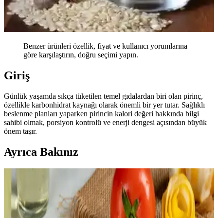
Benzer ürünleri özellik, fiyat ve kullanıcı yorumlarına
göre karşılaştırın, doğru seçimi yapın.
Giriş
Günlük yaşamda sıkça tüketilen temel gıdalardan biri olan pirinç,
özellikle karbonhidrat kaynağı olarak önemli bir yer tutar. Sağlıklı
beslenme planları yaparken pirincin kalori değeri hakkında bilgi
sahibi olmak, porsiyon kontrolü ve enerji dengesi açısından büyük
önem taşır.
Ayrıca Bakınız
Basmati Pirinci Pişirme Teknikleri: Aromatik ve
Tane Tane Sonuçlar İçin Yöntemler
Basmati pirinci, doğru yıkama, ıslatma, su oranı ve baharat