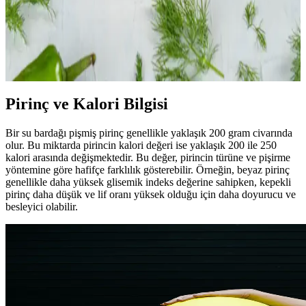
Tarifler ve Besleyici Aile Seçenekleri
Pirinç ve fasulye, çeşitli kültürlerde farklı tariflerle hazırlanarak
dengeli ve besleyici aile yemekleri sunar. Etli veya etsiz seçeneklerle
sebzeler ve baharatlarla zenginleştirilir.
Pirinç ve Kalori Bilgisi
Bir su bardağı pişmiş pirinç genellikle yaklaşık 200 gram civarında
olur. Bu miktarda pirincin kalori değeri ise yaklaşık 200 ile 250
kalori arasında değişmektedir. Bu değer, pirincin türüne ve pişirme
yöntemine göre hafifçe farklılık gösterebilir. Örneğin, beyaz pirinç
genellikle daha yüksek glisemik indeks değerine sahipken, kepekli
pirinç daha düşük ve lif oranı yüksek olduğu için daha doyurucu ve
besleyici olabilir.