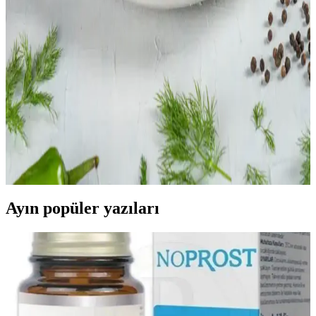
Uygun Fiyatlı Ev Yapımı Risotto: Basit Malzemelerle
Ekonomik ve Lezzetli Yemek
Basit malzemelerle hazırlanan ev yapımı risotto, ekonomik zorluklar
yaşayanlar için besleyici ve doyurucu bir alternatif sunar. Tarif, sabır
ve dikkat gerektirir, lezzeti artırmak için çeşitli öneriler içerir.
Pirinç ve Fasulye Ağırlıklı Yemekler: Kültürel
Tarifler ve Besleyici Aile Seçenekleri
Pirinç ve fasulye, çeşitli kültürlerde farklı tariflerle hazırlanarak
dengeli ve besleyici aile yemekleri sunar. Etli veya etsiz seçeneklerle
sebzeler ve baharatlarla zenginleştirilir.
Ayın popüler yazıları