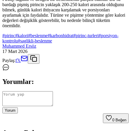
bardağı pişmiş pirincin yaklaşık 200-250 kalori arasında olduğunu
bilmek, günlük kalori ihtiyacını karşılamak ve porsiyonları
ayarlamak için faydalıdır. Türüne ve pişirme yöntemine göre kalori
değerleri değişiklik gösterebilir, bu nedenle bilinçli tüketim
önemlidir.
#
pirinc
#
kalori
#
beslenme
#
karbonhidrat
#
pirinc-turleri
#
porsiyon-
kontrolu
#
saglikli-beslenme
Muhammed Ersöz
17 Mart 2026
Paylaş:
f
𝕏
Yorumlar:
Yorum
0
Beğen