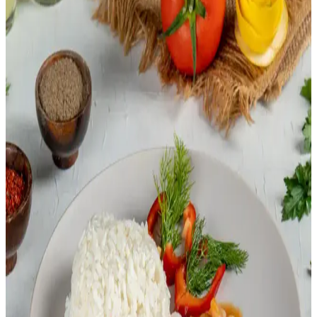
kullanımıyla aromatik ve tane tane pişirilebilir. Haşlama ve emme
yöntemleri farklı dokular sunar, tadka ile aroma artırılır.
Dört Doların Altında Ekonomik Akşam Yemeği:
Tavuk Butları ve Jasmine Pirinciyle Lezzetli Menü
Tavuk butları, jasmine pirinci ve Rotel konservesi kullanılarak
porsiyon başına 1,79 dolara ekonomik ve lezzetli iki porsiyonluk
akşam yemeği hazırlanabilir. Toplu alışveriş ve etkili pişirme
yöntemleri maliyeti düşürür.
Et ve Pirinçle Hazırlanan Dünya Mutfağına Ait
Çeşitli Tarifler ve Baharat Kullanımları
Et ve pirinç temelinde, farklı baharatlar ve pişirme yöntemleriyle
hazırlanan dünya mutfağına ait çeşitli tarifler sunulmaktadır. Tarifler
esnek malzeme kullanımıyla zenginleşir.
Risotto Pişirme Süresi ve Teknikleri: Doğru Kıvam
ve Lezzet İçin Rehber
Risotto pişirme süresi tariflerde belirtilenden farklı olabilir. Pirinç
türü, stok sıcaklığı ve ısı kontrolü gibi faktörler süreci etkiler. Doğru