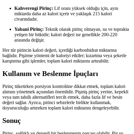
Kahverengi Pirinç:
Lif oranı yüksek olduğu için, aynı
miktarda daha az kalori içerir ve yaklaşık 215 kalori
civarındadır.
Yabani Pirinç:
Teknik olarak pirinç olmayan, su ve toprakta
yetişen bir bitkidir; kalori değeri ise genellikle 200-220
arasında değişir.
Her tür pirincin kalori değeri, içerdiği karbonhidrat miktarına
bağlıdır. Pişirme yöntemi de kaloriyi etkiler; kızartma veya şekerle
karıştırma gibi işlemler, toplam kalori miktarını artırabilir.
Kullanım ve Beslenme İpuçları
Pirinç tüketirken porsiyon kontrolüne dikkat etmek, toplam kalori
alımını yönetmek açısından önemlidir. Pişmiş pirinç yerine, kepekli
veya tam tahıllı alternatifleri tercih etmek, daha fazla lif ve besin
değeri sağlar. Ayrıca, pirinci sebzelerle birlikte kullanmak,
doyuruculuğu artırırken toplam kalori miktarını dengeleyebilir.
Sonuç
Pirinç, sağlıklı ve dengeli bir beslenmenin parçası olabilir. Bir su