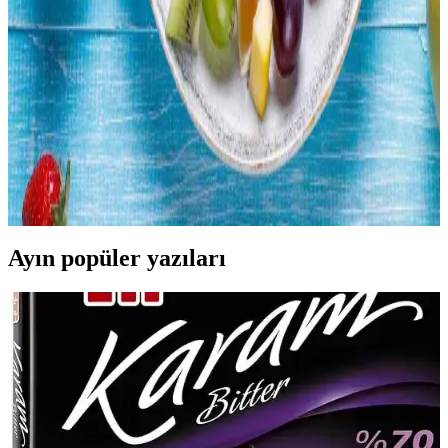
fiyatlı ve pratik bir seçenek sunar. Kalite ve sağlık açısından evde
yetiştirilen tavuklar farklılık gösterirken, tüketiciler bütçe ve
tercihlerine göre seçim yapar.
Meyve Tüketimini Artırmak İçin Pratik Yöntemler
ve Saklama Teknikleri
Meyve tüketimini artırmak için pratik saklama ve hazırlama
yöntemleri, düzenli tüketim alışkanlıkları ve çeşitli sunum teknikleri
ele alınmaktadır. Bu yöntemler israfı önler ve sağlıklı beslenmeyi
destekler.
Ayın popüler yazıları