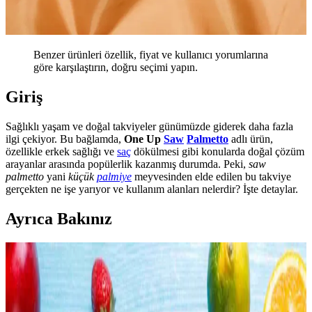
Benzer ürünleri özellik, fiyat ve kullanıcı yorumlarına
göre karşılaştırın, doğru seçimi yapın.
Giriş
Sağlıklı yaşam ve doğal takviyeler günümüzde giderek daha fazla
ilgi çekiyor. Bu bağlamda,
One Up
Saw
Palmetto
adlı ürün,
özellikle erkek sağlığı ve
saç
dökülmesi gibi konularda doğal çözüm
arayanlar arasında popülerlik kazanmış durumda. Peki,
saw
palmetto
yani
küçük
palmiye
meyvesinden elde edilen bu takviye
gerçekten ne işe yarıyor ve kullanım alanları nelerdir? İşte detaylar.
Ayrıca Bakınız
Evde Sağlıklı ve Ekonomik Smoothie Hazırlama
Yöntemleri ve Tarifleri
Evde smoothie hazırlamak, ekonomik ve besleyici öğünler sunar.