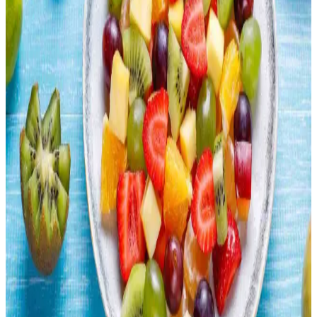
Lahana, ızgara, sote, haşlama, turşu ve dolma gibi çeşitli yöntemlerle
hazırlanabilir. Hem çiğ hem pişmiş tüketimiyle besleyici ve lezzetli
seçenekler sunar.
Çin Büfelerinde Sağlıklı Beslenme: Porsiyon Dengesi
ve Düşük Sodyumlu Seçenekler
Çin büfelerinde sağlıklı beslenmek için porsiyon kontrolü, sebze
tüketimini artırmak ve kızartılmış yiyeceklerden kaçınmak önemlidir.
Düşük sodyumlu soslar tercih edilmeli, protein çeşitliliğine dikkat
edilmelidir.
Uygun Fiyatlı Ev Yapımı Risotto: Basit Malzemelerle
Ekonomik ve Lezzetli Yemek
Basit malzemelerle hazırlanan ev yapımı risotto, ekonomik zorluklar
yaşayanlar için besleyici ve doyurucu bir alternatif sunar. Tarif, sabır
ve dikkat gerektirir, lezzeti artırmak için çeşitli öneriler içerir.
Rotisserie Tavukların Ekonomisi: Zaman ve Maliyet
Tasarrufu Sağlayan Seçenekler
Rotisserie tavuklar, marketlerde çiğ tavuklara kıyasla daha uygun