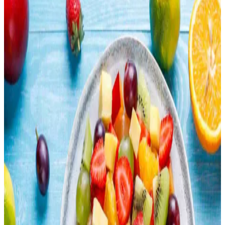
Yöntemleri ve Tarifleri
Evde smoothie hazırlamak, ekonomik ve besleyici öğünler sunar.
Doğru malzeme seçimi, besin değeri dengesi ve çevre dostu
uygulamalarla sağlıklı içecekler oluşturabilirsiniz.
Otomatik Kedi Kumu Kabı: Zaman Tasarrufu ve
Hijyen Sağlayan Pratik Çözüm
Otomatik kedi kumu kabı, zaman tasarrufu ve hijyen sunarak kedi
sahiplerinin günlük yükünü azaltır. Cihaz seçimi ve bakımına dikkat
edilmelidir. Tasarruf, maddi ve zihinsel sağlık açısından önemlidir.
Çocuk Dostu ve Pratik Taşınabilir Öğünlerle
Dışarıda Yemek Alışkanlığını Azaltma Yöntemleri
Dışarıda yemek yeme alışkanlığını azaltmak için çocuk dostu, pratik
ve taşınabilir öğünler hazırlamak önemlidir. Sandviçler, pizza
ruloları, makarna salataları gibi seçenekler ekonomik ve sağlıklı
alternatifler sunar.
Lahana Nasıl Değerlendirilir? Pişirme Yöntemleri ve
Geleneksel Tarifler