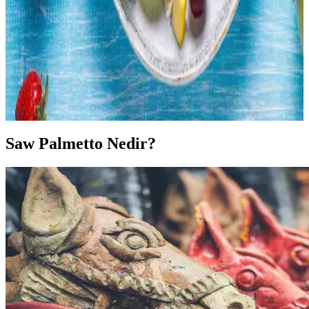
Meyve Tüketimini Artırmak İçin Pratik Yöntemler
ve Saklama Teknikleri
Meyve tüketimini artırmak için pratik saklama ve hazırlama
yöntemleri, düzenli tüketim alışkanlıkları ve çeşitli sunum teknikleri
ele alınmaktadır. Bu yöntemler israfı önler ve sağlıklı beslenmeyi
destekler.
Saw Palmetto Nedir?