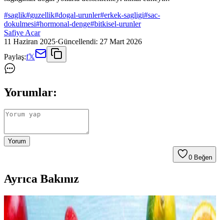
#
saglik
#
guzellik
#
dogal-urunler
#
erkek-sagligi
#
sac-
dokulmesi
#
hormonal-denge
#
bitkisel-urunler
Safiye Acar
11 Haziran 2025
·
Güncellendi:
27 Mart 2026
Paylaş:
f
𝕏
Yorumlar:
Yorum
0
Beğen
Ayrıca Bakınız
Evde Sağlıklı ve Ekonomik Smoothie Hazırlama