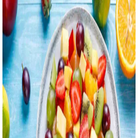
Doğru malzeme seçimi, besin değeri dengesi ve çevre dostu
uygulamalarla sağlıklı içecekler oluşturabilirsiniz.
Otomatik Kedi Kumu Kabı: Zaman Tasarrufu ve
Hijyen Sağlayan Pratik Çözüm
Otomatik kedi kumu kabı, zaman tasarrufu ve hijyen sunarak kedi
sahiplerinin günlük yükünü azaltır. Cihaz seçimi ve bakımına dikkat
edilmelidir. Tasarruf, maddi ve zihinsel sağlık açısından önemlidir.
Çocuk Dostu ve Pratik Taşınabilir Öğünlerle
Dışarıda Yemek Alışkanlığını Azaltma Yöntemleri
Dışarıda yemek yeme alışkanlığını azaltmak için çocuk dostu, pratik
ve taşınabilir öğünler hazırlamak önemlidir. Sandviçler, pizza
ruloları, makarna salataları gibi seçenekler ekonomik ve sağlıklı
alternatifler sunar.
Lahana Nasıl Değerlendirilir? Pişirme Yöntemleri ve
Geleneksel Tarifler
Lahana, ızgara, sote, haşlama, turşu ve dolma gibi çeşitli yöntemlerle
hazırlanabilir. Hem çiğ hem pişmiş tüketimiyle besleyici ve lezzetli