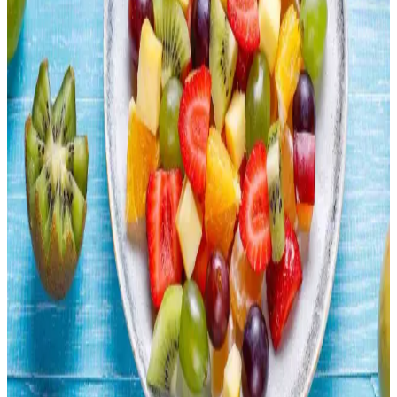
seçenekler sunar.
Çin Büfelerinde Sağlıklı Beslenme: Porsiyon Dengesi
ve Düşük Sodyumlu Seçenekler
Çin büfelerinde sağlıklı beslenmek için porsiyon kontrolü, sebze
tüketimini artırmak ve kızartılmış yiyeceklerden kaçınmak önemlidir.
Düşük sodyumlu soslar tercih edilmeli, protein çeşitliliğine dikkat
edilmelidir.
Uygun Fiyatlı Ev Yapımı Risotto: Basit Malzemelerle
Ekonomik ve Lezzetli Yemek
Basit malzemelerle hazırlanan ev yapımı risotto, ekonomik zorluklar
yaşayanlar için besleyici ve doyurucu bir alternatif sunar. Tarif, sabır
ve dikkat gerektirir, lezzeti artırmak için çeşitli öneriler içerir.
Rotisserie Tavukların Ekonomisi: Zaman ve Maliyet
Tasarrufu Sağlayan Seçenekler
Rotisserie tavuklar, marketlerde çiğ tavuklara kıyasla daha uygun
fiyatlı ve pratik bir seçenek sunar. Kalite ve sağlık açısından evde
yetiştirilen tavuklar farklılık gösterirken, tüketiciler bütçe ve
tercihlerine göre seçim yapar.