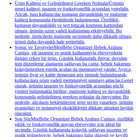
Ürün Kalitesi ve Geliştirilmesi Gereken NoktalarÜrünün
genel kalitesi, tasarım ve fonksiyonellik açısından yeterlidir.
Ancak, bazı kullanıcılar kumaşın dayanıklılığı ve malzeme
kalitesi konusunda eleştirilerde bulunmuştur. Özellikle,
kumaşın dayanıklılığı ve sert tutacak kısmının kartondan
olması, ürünün uzun vadeli kullanımını etkileyebilir. Bu
nedenle, üreticilerin malzeme seçiminde daha dikkatli olması,
ürünü daha dayanıklı hale getirebilir.
Sonuç ve TavsiyelerMorBebe Organizer Bebek Arabası
Çantası, şık tasarımı ve pratik kullanımıyla ebeveynlerin
ilgisini çeken bir ürün. Günlük kullanımda ihtiyaç duyulan
tüm düzenleme alanlarını sağlayan bu çanta, bebek bakımını
kolaylaştırırken estetik açıdan da memnuniyet yaratır. Ayrıca,
ürünün fiyat ve kalite dengesini göz önünde bulundurarak,
kullanıcılara uzun vadeli memnuniyet sunmayı amaçlar.Genel
olarak, ürünün tasarım ve fonksiyonellik açısından güçlü
yönleri bulunmakla birlikte, malzeme kalitesi ve dayanıklılık
konusunda geliştirilmesi gereken noktalar da mevcuttur. Bu
nedenle, alıcıların beklentilerine göre seçim yaparken, ürünün
avantajları ve potansiyel eksikliklerini dikkate almaları faydalı
olacaktır.
Son SözMorBebe Organizer Bebek Arabası Çantası, özellikle
şıklık ve fonksiyonellik arayan ebeveynler için ideal bir
seçimdir. Günlük kullanımda kolaylık sağlayan tasarımı ve
pratik bölmeleriyle, bebek bakımını daha düzenli ve keyifli