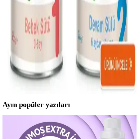
Sunny Bebek Ergonomik Yürüteçleri: Güvenli ve
Konforlu Seçenekler ile Bebek Gelişimini Destekleyin
Sunny markasının ergonomik bebek yürüteçleri, güvenlik ve
konforu ön planda tutarak bebeğin hareket kabiliyetini destekler,
uzun ömürlü ve ayarlanabilir özellikleriyle ebeveynlerin tercihidir.
Golden Goat Bebek Maması: Güvenilir ve Besleyici
Bebek Beslenme Seçeneği
Golden Goat bebek maması, yüksek hijyen ve besleyici içeriklerle
bebeklerin sağlıklı büyümesine destek sağlar, güvenle tercih
edilebilir. Ürün, yaşa uygun formülü ve kalite standartlarıyla
ebeveynlerin tercihidir.
Ayın popüler yazıları