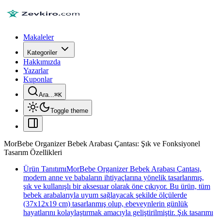
Makaleler
Kategoriler
Hakkımızda
Yazarlar
Kuponlar
Ara...
⌘
K
Toggle theme
MorBebe Organizer Bebek Arabası Çantası: Şık ve Fonksiyonel
Tasarım Özellikleri
Ürün TanıtımıMorBebe Organizer Bebek Arabası Çantası,
modern anne ve babaların ihtiyaçlarına yönelik tasarlanmış,
şık ve kullanışlı bir aksesuar olarak öne çıkıyor. Bu ürün, tüm
bebek arabalarıyla uyum sağlayacak şekilde ölçülerde
(37x12x19 cm) tasarlanmış olup, ebeveynlerin günlük
hayatlarını kolaylaştırmak amacıyla geliştirilmiştir. Şık tasarımı