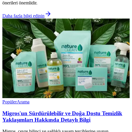
önerileri önemlidir.
Daha fazla bilgi edinin
Popüler
Arama
Migros'un Sürdürülebilir ve Doğa Dostu Temizlik
Yaklaşımları Hakkında Detaylı Bilgi
Migros, çevre bilinci ve sağlıklı yaşam tercihlerine uygun