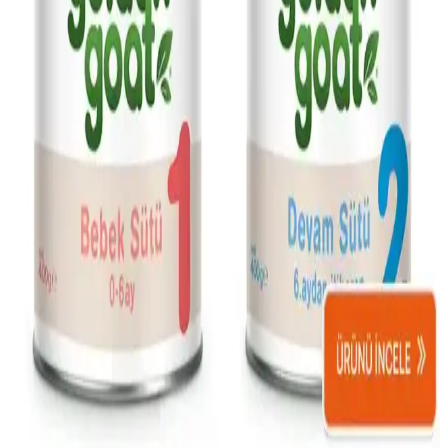
dikkat edilmesi gerekenler anlatılır.
Sleepy Mayo Bez'in Özellikleri ve Günlük
Kullanımda Sağladığı Güvenlik
Sleepy Mayo bebek bezi, nefes alabilir malzemeleri ve yüksek
emiciliğiyle günlük kullanımda güvenilirlik ve konfor sunar, hassas
ciltlere uygun tasarımıyla öne çıkar.
Sunny Bebek Ergonomik Yürüteçleri: Güvenli ve
Konforlu Seçenekler ile Bebek Gelişimini Destekleyin
Sunny markasının ergonomik bebek yürüteçleri, güvenlik ve
konforu ön planda tutarak bebeğin hareket kabiliyetini destekler,
uzun ömürlü ve ayarlanabilir özellikleriyle ebeveynlerin tercihidir.
Golden Goat Bebek Maması: Güvenilir ve Besleyici
Bebek Beslenme Seçeneği
Golden Goat bebek maması, yüksek hijyen ve besleyici içeriklerle
bebeklerin sağlıklı büyümesine destek sağlar, güvenle tercih
edilebilir. Ürün, yaşa uygun formülü ve kalite standartlarıyla
ebeveynlerin tercihidir.