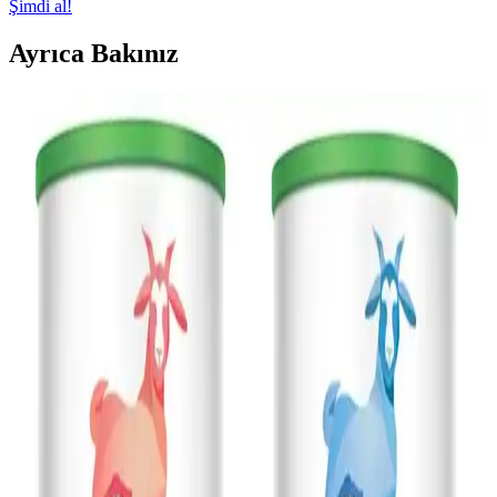
Şimdi al!
Ayrıca Bakınız
Bebekler İçin Uyku Damlası Kullanımı ve Güvenlik
Rehberi
Bebek uyku damlası, doğal içerikleriyle uyku sorunlarını
hafifletmeye yardımcı olabilir. Uzman görüşü ve doğru kullanım
önemlidir, güvenilir markalar tercih edilmelidir.
Lekesi Çıkmayan Bebek Kıyafetleri: Günlük
Hayatta Pratik ve Güvenli Seçenekler
Leke tutmayan bebek kıyafetleri, özel kumaşlar ve teknolojiler
sayesinde temizliği kolaylaştırır, ebeveynlerin hayatını pratik hale
getirir. Güvenlik ve kalite ön plandadır.
Dalin Şampuan Setleri: Güvenli ve Ekonomik
Bebek ve Aile Bakım Ürünleri
Dalin şampuan setleri, hassas ciltlere uygun, ekonomik ve büyük