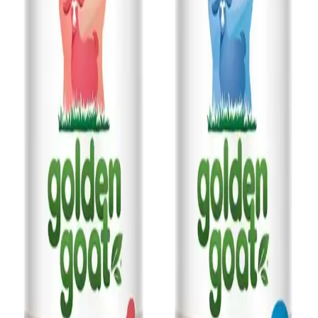
hacimli ürünleriyle ailelerin günlük bakımında tercih edilen güvenilir
seçenekler sunar.
Gerber Pirinç Patlağı: Bebekler ve Çocuklar İçin
Sağlıklı ve Pratik Atıştırmalık Seçeneği
Gerber pirinç patlağı, bebekler ve küçük çocuklar için doğal,
katkısız ve enerji verici sağlıklı bir atıştırmalıktır. Pratik kullanımıyla
ebeveynlerin tercihidir.
8 Aylık Bebekler İçin Balık Tüketimi Güvenli ve
Uygun Seçenekler ile Pişirme Yöntemleri
8 aylık bebekler için uygun balık türleri, pişirme yöntemleri ve alerji
riskleri hakkında bilgiler içerir. Güvenli ve sağlıklı balık tüketimi için
dikkat edilmesi gerekenler anlatılır.
Sleepy Mayo Bez'in Özellikleri ve Günlük
Kullanımda Sağladığı Güvenlik
Sleepy Mayo bebek bezi, nefes alabilir malzemeleri ve yüksek
emiciliğiyle günlük kullanımda güvenilirlik ve konfor sunar, hassas
ciltlere uygun tasarımıyla öne çıkar.