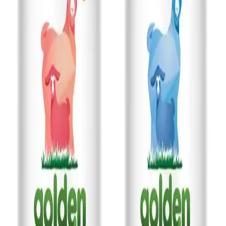
Leke tutmayan bebek kıyafetleri, özel kumaşlar ve teknolojiler
sayesinde temizliği kolaylaştırır, ebeveynlerin hayatını pratik hale
getirir. Güvenlik ve kalite ön plandadır.
Dalin Şampuan Setleri: Güvenli ve Ekonomik
Bebek ve Aile Bakım Ürünleri
Dalin şampuan setleri, hassas ciltlere uygun, ekonomik ve büyük
hacimli ürünleriyle ailelerin günlük bakımında tercih edilen güvenilir
seçenekler sunar.
Gerber Pirinç Patlağı: Bebekler ve Çocuklar İçin
Sağlıklı ve Pratik Atıştırmalık Seçeneği
Gerber pirinç patlağı, bebekler ve küçük çocuklar için doğal,
katkısız ve enerji verici sağlıklı bir atıştırmalıktır. Pratik kullanımıyla
ebeveynlerin tercihidir.
8 Aylık Bebekler İçin Balık Tüketimi Güvenli ve
Uygun Seçenekler ile Pişirme Yöntemleri
8 aylık bebekler için uygun balık türleri, pişirme yöntemleri ve alerji
riskleri hakkında bilgiler içerir. Güvenli ve sağlıklı balık tüketimi için