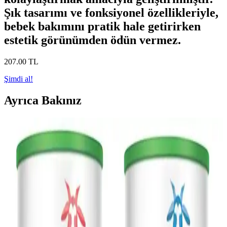
Şık tasarımı ve fonksiyonel özellikleriyle,
bebek bakımını pratik hale getirirken
estetik görünümden ödün vermez.
207
.00
TL
Şimdi al!
Ayrıca Bakınız
Bebekler İçin Uyku Damlası Kullanımı ve Güvenlik
Rehberi
Bebek uyku damlası, doğal içerikleriyle uyku sorunlarını
hafifletmeye yardımcı olabilir. Uzman görüşü ve doğru kullanım
önemlidir, güvenilir markalar tercih edilmelidir.
Lekesi Çıkmayan Bebek Kıyafetleri: Günlük
Hayatta Pratik ve Güvenli Seçenekler