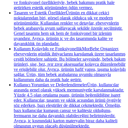
ve fonksiyonel özellikleriyle, bebek bakımını pratik hale
getirirken estetik görünümden ödün vermez.
Tasarım ve Estetik ÖzelliklerÜrünün en dikkat çekici
noktalarından biri, görsel olarak oldukça şık ve modern
görünümüdür. Kullanılan renkler ve detaylar, ebeveynlerin
bebek arabasıyla uyum sağlayacak şekilde özenle seçilmiştir.
Genel tasarımı hem şık hem de fonksiyonel bir izlenim
uyandırır. Ayrıca, ürünün iç ve dış tasarımında kalite ve
dayanıklılık ön plandadır.
Kullanım Kolaylığı ve FonksiyonellikMorBebe Organizer,
ebeveynlerin günlük ihtiyaçlarını karşılamak üzere tasarlanmış
çeşitli bölmelere sahiptir. Bu bölmeler sayesinde, bebek bakım
ürünleri, şişe, bez, ıvır zıvır aksesuarlar kolayca düzenlenebilir
ve erişilebilir olur. Ayrıca, ürünün hafif yapısı, taşıma kolaylığı
sağlar. Ürün, tüm bebek arabalarına uyumlu olmasıyla
kullanımını daha da pratik hale getirir.
Kullanıcı Yorumları ve DeğerlendirmelerÜrün, kullanıcılar
arasında genel olarak yüksek memnuniyetle karşılanmaktadır.
Yüzde 4.5 olan ortalama puanı, ürünün beğenildiğine işaret
eder. Kullanıcılar, tasarım ve şıklık açısından ürünü övgüyle
söz ederken, bazı eleştiriler de dikkat çekmektedir. Örneğin,
bazı kullanıcılar kumaşın cansız ve kalitesiz olduğunu,
fermuarın ise daha dayanıklı olabileceğini belirtmişlerdir.
Ayrıca, iç kısmındaki karton materyalin biraz daha kaliteli
olmasının uygun olacağı düşünülmektedir.