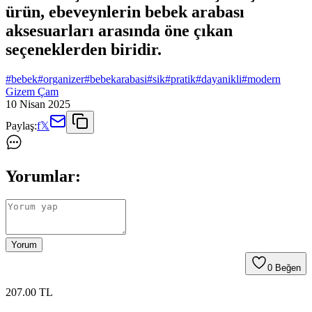
ürün, ebeveynlerin bebek arabası
aksesuarları arasında öne çıkan
seçeneklerden biridir.
#
bebek
#
organizer
#
bebekarabasi
#
sik
#
pratik
#
dayanikli
#
modern
Gizem Çam
10 Nisan 2025
Paylaş:
f
𝕏
Yorumlar:
Yorum
0
Beğen
207
.00
TL