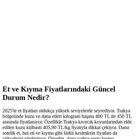
Edilmesi Gerekenler
Migros'ta çeşitli damacana su markaları ve özellikleri, hijyen, fiyat
ve kullanım ipuçlarıyla ilgili detaylar, sağlıklı ve hijyenik su tüketimi
için önemli bilgiler içerir.
Migros'ta Böcek Yemi ve Tarım Ürünleri: Çevre
Dostu Pest Kontrolü Seçenekleri
Migros'ta bulunan böcek yemi ve tarım ürünleri, doğal ve çevre
dostu pest kontrolü için ideal seçenekler sunar. Online platformdan
ulaşılabilir, bahçe ve tarımda etkili çözümler sağlar.
Et ve Kıyma Fiyatlarındaki Güncel
Durum Nedir?
2025'te et fiyatları oldukça yüksek seviyelerde seyrediyor. Trakya
bölgesinde kuzu ve dana etleri kilogram başına 400 TL ile 450 TL
arasında fiyatlanıyor. Özellikle Trakya kıvırcık koyunlarından elde
edilen kuzu külbastı 405,90 TL/kg fiyatıyla dikkat çekiyor. Dana
sotelik et, but eti ve kıyma gibi farklı kesimlerin fiyatları da
yükselişini sürdürüyor. Örneğin, dana yağsız rosto kıyma