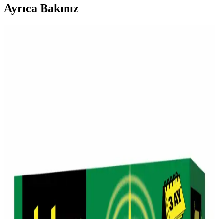
Ayrıca Bakınız
Migros'ta Pratik ve Lezzetli Haşlamalık Mısır
Seçenekleri ve Kullanım İpuçları
Migros'ta satılan haşlamalık mısır, pratik hazırlanabilirliği ve sağlıklı
içeriğiyle öne çıkar. Taze veya dondurulmuş seçenekleriyle çeşitli
yemeklerde ve atıştırmalıklarda kullanılabilir, sofralarınıza lezzet
katmaya devam eder.
Migros ve Vefa Boza: Geleneksel Tatlar ile Günümüz
Alışveriş Deneyimi
Migros, geleneksel Vefa Boza'yı geniş ürün yelpazesinde sunarak,
modern alışveriş deneyimi ve kültürel mirasın buluşmasını sağlıyor.
Gara Guzu Bira'nın Migros'taki Satış Durumu ve
Piyasa Konumu Hakkında Bilgiler
Gara Guzu Bira, Migros'ta bulunabilen uygun fiyatlı yerel bir
alkollü içecek seçeneğidir. Ürün hakkında detaylı teknik bilgiler
sınırlı olsa da, erişilebilirliği ve yerel üretim özelliğiyle tüketicilere