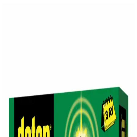
Migros'ta Pratik ve Lezzetli Haşlamalık Mısır
Seçenekleri ve Kullanım İpuçları
Migros'ta satılan haşlamalık mısır, pratik hazırlanabilirliği ve sağlıklı
içeriğiyle öne çıkar. Taze veya dondurulmuş seçenekleriyle çeşitli
yemeklerde ve atıştırmalıklarda kullanılabilir, sofralarınıza lezzet
katmaya devam eder.
Migros ve Vefa Boza: Geleneksel Tatlar ile Günümüz
Alışveriş Deneyimi
Migros, geleneksel Vefa Boza'yı geniş ürün yelpazesinde sunarak,
modern alışveriş deneyimi ve kültürel mirasın buluşmasını sağlıyor.
Gara Guzu Bira'nın Migros'taki Satış Durumu ve
Piyasa Konumu Hakkında Bilgiler
Gara Guzu Bira, Migros'ta bulunabilen uygun fiyatlı yerel bir
alkollü içecek seçeneğidir. Ürün hakkında detaylı teknik bilgiler
sınırlı olsa da, erişilebilirliği ve yerel üretim özelliğiyle tüketicilere
çeşitli tercih imkanları sağlar.