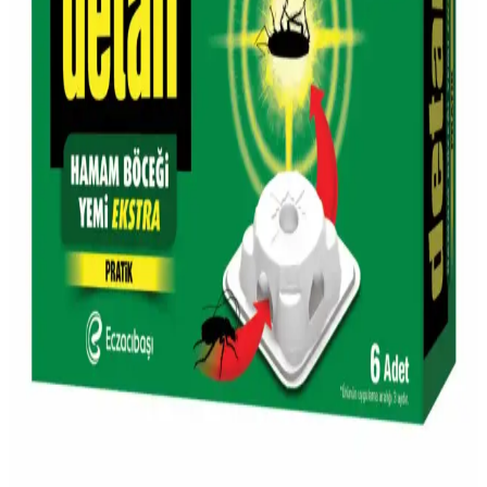
Simli Şarap ve Migros'ta Bulunabilirliği Hakkında
Güncel Bilgiler
Simli şarap, görsel ve tat açısından dikkat çekici özel bir içecektir.
Migros'ta bulunma durumu mağazaya göre değişebilir, stok ve
bölgeye bağlıdır. Detaylar ve ipuçları için okuyun.
Migros'un Türkiye'deki Yeri ve Güncel Market
Alışkanlıklarındaki Rolü
Migros, Türkiye'nin köklü market zinciri olarak geniş ürün yelpazesi
ve dijital platformlarıyla günümüz alışkanlıklarına uyum sağlıyor.
Migros'ta Protein Yoğurdu: Sağlıklı ve Besleyici
Alternatifler ile Dengeli Beslenme
Migros'un protein yoğurdu ürünleri, yüksek protein içeriği ve çeşitli
tatlarıyla sağlıklı yaşam ve sporcular için ideal, pratik ve besleyici bir
alternatif sunar.
Migros'ta Damacana Su Seçenekleri ve Dikkat
Edilmesi Gerekenler