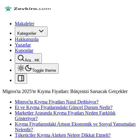
Makaleler
Kategoriler
Hakkımızda
Yazarlar
Kuponlar
Ara...
⌘
K
Toggle theme
Migros'ta 2025'te Kıyma Fiyatları: Bütçenizi Sarsacak Gerçekler
Migros'ta Kıyma Fiyatları Nasıl Değişiyor?
Et ve Kıyma Fiyatlarındaki Güncel Durum Nedir?
Marketler Arasında Kıyma Fiyatları Neden Farklılık
Gösteriyor?
Kıyma Fiyatlarındaki Artışın Ekonomik ve Sosyal Yansımaları
Nelerdir?
Tüketiciler Kıyma Alırken Nelere Dikkat Etmeli?