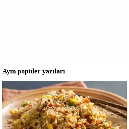
Migros'ta çeşitli damacana su markaları ve özellikleri, hijyen, fiyat
ve kullanım ipuçlarıyla ilgili detaylar, sağlıklı ve hijyenik su tüketimi
için önemli bilgiler içerir.
Migros'ta Böcek Yemi ve Tarım Ürünleri: Çevre
Dostu Pest Kontrolü Seçenekleri
Migros'ta bulunan böcek yemi ve tarım ürünleri, doğal ve çevre
dostu pest kontrolü için ideal seçenekler sunar. Online platformdan
ulaşılabilir, bahçe ve tarımda etkili çözümler sağlar.
Ayın popüler yazıları