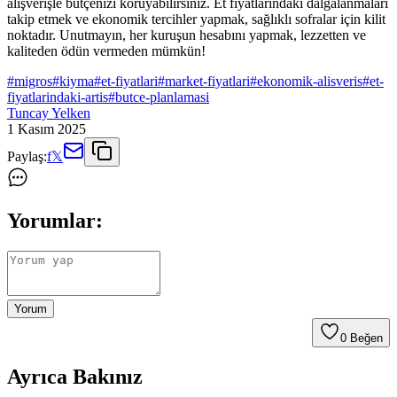
alışverişle bütçenizi koruyabilirsiniz. Et fiyatlarındaki dalgalanmaları
takip etmek ve ekonomik tercihler yapmak, sağlıklı sofralar için kilit
noktadır. Unutmayın, her kuruşun hesabını yapmak, lezzetten ve
kaliteden ödün vermeden mümkün!
#
migros
#
kiyma
#
et-fiyatlari
#
market-fiyatlari
#
ekonomik-alisveris
#
et-
fiyatlarindaki-artis
#
butce-planlamasi
Tuncay Yelken
1 Kasım 2025
Paylaş:
f
𝕏
Yorumlar:
Yorum
0
Beğen
Ayrıca Bakınız