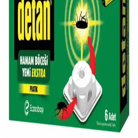
çeşitli tercih imkanları sağlar.
Simli Şarap ve Migros'ta Bulunabilirliği Hakkında
Güncel Bilgiler
Simli şarap, görsel ve tat açısından dikkat çekici özel bir içecektir.
Migros'ta bulunma durumu mağazaya göre değişebilir, stok ve
bölgeye bağlıdır. Detaylar ve ipuçları için okuyun.
Migros'un Türkiye'deki Yeri ve Güncel Market
Alışkanlıklarındaki Rolü
Migros, Türkiye'nin köklü market zinciri olarak geniş ürün yelpazesi
ve dijital platformlarıyla günümüz alışkanlıklarına uyum sağlıyor.
Migros'ta Protein Yoğurdu: Sağlıklı ve Besleyici
Alternatifler ile Dengeli Beslenme
Migros'un protein yoğurdu ürünleri, yüksek protein içeriği ve çeşitli
tatlarıyla sağlıklı yaşam ve sporcular için ideal, pratik ve besleyici bir
alternatif sunar.
Migros'ta Damacana Su Seçenekleri ve Dikkat