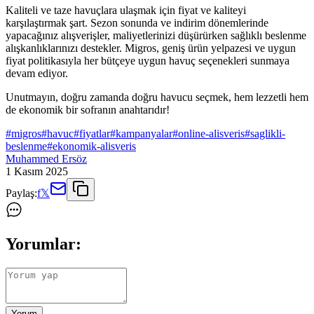
Kaliteli ve taze havuçlara ulaşmak için fiyat ve kaliteyi
karşılaştırmak şart. Sezon sonunda ve indirim dönemlerinde
yapacağınız alışverişler, maliyetlerinizi düşürürken sağlıklı beslenme
alışkanlıklarınızı destekler. Migros, geniş ürün yelpazesi ve uygun
fiyat politikasıyla her bütçeye uygun havuç seçenekleri sunmaya
devam ediyor.
Unutmayın, doğru zamanda doğru havucu seçmek, hem lezzetli hem
de ekonomik bir sofranın anahtarıdır!
#
migros
#
havuc
#
fiyatlar
#
kampanyalar
#
online-alisveris
#
saglikli-
beslenme
#
ekonomik-alisveris
Muhammed Ersöz
1 Kasım 2025
Paylaş:
f
𝕏
Yorumlar:
Yorum