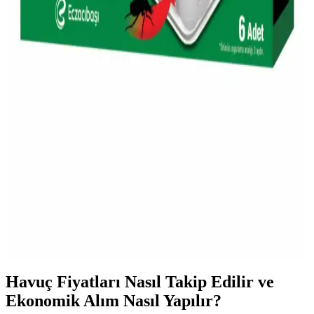
Migros'un protein yoğurdu ürünleri, yüksek protein içeriği ve çeşitli
tatlarıyla sağlıklı yaşam ve sporcular için ideal, pratik ve besleyici bir
alternatif sunar.
Migros'ta Damacana Su Seçenekleri ve Dikkat
Edilmesi Gerekenler
Migros'ta çeşitli damacana su markaları ve özellikleri, hijyen, fiyat
ve kullanım ipuçlarıyla ilgili detaylar, sağlıklı ve hijyenik su tüketimi
için önemli bilgiler içerir.
Migros'ta Böcek Yemi ve Tarım Ürünleri: Çevre
Dostu Pest Kontrolü Seçenekleri
Migros'ta bulunan böcek yemi ve tarım ürünleri, doğal ve çevre
dostu pest kontrolü için ideal seçenekler sunar. Online platformdan
ulaşılabilir, bahçe ve tarımda etkili çözümler sağlar.
Havuç Fiyatları Nasıl Takip Edilir ve
Ekonomik Alım Nasıl Yapılır?