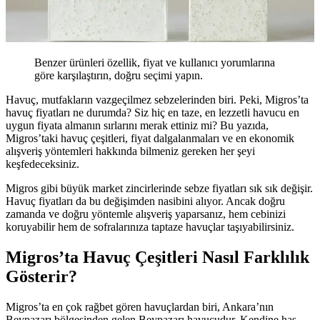
Benzer ürünleri özellik, fiyat ve kullanıcı yorumlarına
göre karşılaştırın, doğru seçimi yapın.
Havuç, mutfakların vazgeçilmez sebzelerinden biri. Peki, Migros’ta
havuç fiyatları ne durumda? Siz hiç en taze, en lezzetli havucu en
uygun fiyata almanın sırlarını merak ettiniz mi? Bu yazıda,
Migros’taki havuç çeşitleri, fiyat dalgalanmaları ve en ekonomik
alışveriş yöntemleri hakkında bilmeniz gereken her şeyi
keşfedeceksiniz.
Migros gibi büyük market zincirlerinde sebze fiyatları sık sık değişir.
Havuç fiyatları da bu değişimden nasibini alıyor. Ancak doğru
zamanda ve doğru yöntemle alışveriş yaparsanız, hem cebinizi
koruyabilir hem de sofralarınıza taptaze havuçlar taşıyabilirsiniz.
Migros’ta Havuç Çeşitleri Nasıl Farklılık
Gösterir?
Migros’ta en çok rağbet gören havuçlardan biri, Ankara’nın
Beypazarı bölgesinden gelen Beypazarı havucudur. Kendine has