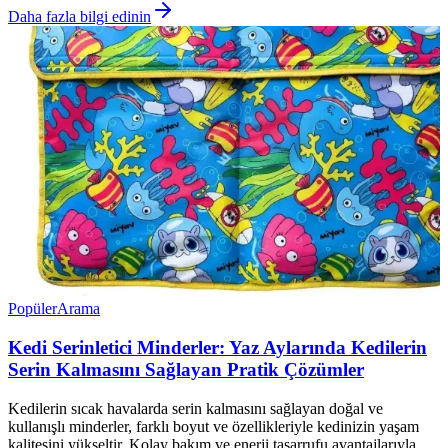
Daha fazla bilgi edinin
Popüler
Arama
Kedi Serinletici Minderler: Yaz Aylarında Kedilerin
Serin Kalmasını Sağlayan Pratik Çözümler
Kedilerin sıcak havalarda serin kalmasını sağlayan doğal ve
kullanışlı minderler, farklı boyut ve özellikleriyle kedinizin yaşam
kalitesini yükseltir. Kolay bakım ve enerji tasarrufu avantajlarıyla