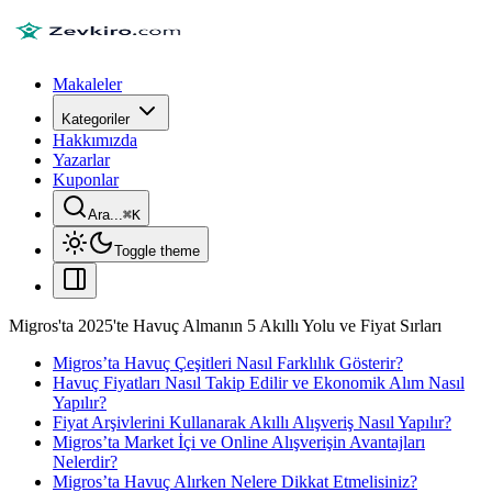
Makaleler
Kategoriler
Hakkımızda
Yazarlar
Kuponlar
Ara...
⌘
K
Toggle theme
Migros'ta 2025'te Havuç Almanın 5 Akıllı Yolu ve Fiyat Sırları
Migros’ta Havuç Çeşitleri Nasıl Farklılık Gösterir?
Havuç Fiyatları Nasıl Takip Edilir ve Ekonomik Alım Nasıl
Yapılır?
Fiyat Arşivlerini Kullanarak Akıllı Alışveriş Nasıl Yapılır?
Migros’ta Market İçi ve Online Alışverişin Avantajları
Nelerdir?
Migros’ta Havuç Alırken Nelere Dikkat Etmelisiniz?