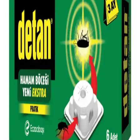
Gara Guzu Bira, Migros'ta bulunabilen uygun fiyatlı yerel bir
alkollü içecek seçeneğidir. Ürün hakkında detaylı teknik bilgiler
sınırlı olsa da, erişilebilirliği ve yerel üretim özelliğiyle tüketicilere
çeşitli tercih imkanları sağlar.
Simli Şarap ve Migros'ta Bulunabilirliği Hakkında
Güncel Bilgiler
Simli şarap, görsel ve tat açısından dikkat çekici özel bir içecektir.
Migros'ta bulunma durumu mağazaya göre değişebilir, stok ve
bölgeye bağlıdır. Detaylar ve ipuçları için okuyun.
Migros'un Türkiye'deki Yeri ve Güncel Market
Alışkanlıklarındaki Rolü
Migros, Türkiye'nin köklü market zinciri olarak geniş ürün yelpazesi
ve dijital platformlarıyla günümüz alışkanlıklarına uyum sağlıyor.
Migros'ta Protein Yoğurdu: Sağlıklı ve Besleyici
Alternatifler ile Dengeli Beslenme
Migros'un protein yoğurdu ürünleri, yüksek protein içeriği ve çeşitli
tatlarıyla sağlıklı yaşam ve sporcular için ideal, pratik ve besleyici bir