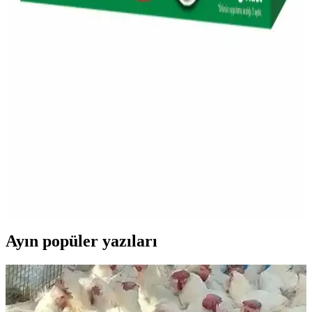
alternatif sunar.
Migros'ta Damacana Su Seçenekleri ve Dikkat
Edilmesi Gerekenler
Migros'ta çeşitli damacana su markaları ve özellikleri, hijyen, fiyat
ve kullanım ipuçlarıyla ilgili detaylar, sağlıklı ve hijyenik su tüketimi
için önemli bilgiler içerir.
Migros'ta Böcek Yemi ve Tarım Ürünleri: Çevre
Dostu Pest Kontrolü Seçenekleri
Migros'ta bulunan böcek yemi ve tarım ürünleri, doğal ve çevre
dostu pest kontrolü için ideal seçenekler sunar. Online platformdan
ulaşılabilir, bahçe ve tarımda etkili çözümler sağlar.
Ayın popüler yazıları