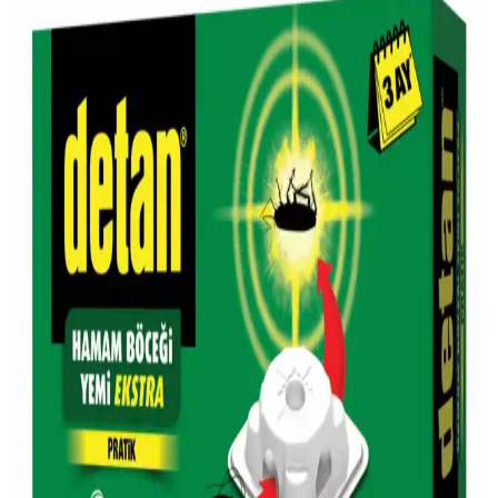
Gara Guzu Bira'nın Migros'taki Satış Durumu ve
Piyasa Konumu Hakkında Bilgiler
Gara Guzu Bira, Migros'ta bulunabilen uygun fiyatlı yerel bir
alkollü içecek seçeneğidir. Ürün hakkında detaylı teknik bilgiler
sınırlı olsa da, erişilebilirliği ve yerel üretim özelliğiyle tüketicilere
çeşitli tercih imkanları sağlar.
Simli Şarap ve Migros'ta Bulunabilirliği Hakkında
Güncel Bilgiler
Simli şarap, görsel ve tat açısından dikkat çekici özel bir içecektir.
Migros'ta bulunma durumu mağazaya göre değişebilir, stok ve
bölgeye bağlıdır. Detaylar ve ipuçları için okuyun.
Migros'un Türkiye'deki Yeri ve Güncel Market
Alışkanlıklarındaki Rolü
Migros, Türkiye'nin köklü market zinciri olarak geniş ürün yelpazesi
ve dijital platformlarıyla günümüz alışkanlıklarına uyum sağlıyor.
Migros'ta Protein Yoğurdu: Sağlıklı ve Besleyici
Alternatifler ile Dengeli Beslenme