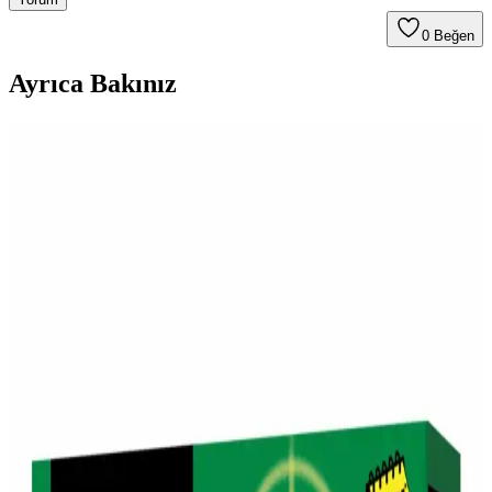
0
Beğen
Ayrıca Bakınız
Migros'ta Pratik ve Lezzetli Haşlamalık Mısır
Seçenekleri ve Kullanım İpuçları
Migros'ta satılan haşlamalık mısır, pratik hazırlanabilirliği ve sağlıklı
içeriğiyle öne çıkar. Taze veya dondurulmuş seçenekleriyle çeşitli
yemeklerde ve atıştırmalıklarda kullanılabilir, sofralarınıza lezzet
katmaya devam eder.
Migros ve Vefa Boza: Geleneksel Tatlar ile Günümüz
Alışveriş Deneyimi
Migros, geleneksel Vefa Boza'yı geniş ürün yelpazesinde sunarak,
modern alışveriş deneyimi ve kültürel mirasın buluşmasını sağlıyor.
Gara Guzu Bira'nın Migros'taki Satış Durumu ve
Piyasa Konumu Hakkında Bilgiler