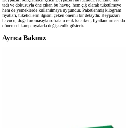
tadı ve dokusuyla öne çıkan bu havuç, hem çiğ olarak tüketilmeye
hem de yemeklerde kullanılmaya uygundur. Paketlenmiş kilogram
fiyatları, tüketicilerin ilgisini çeken önemli bir detaydır. Beypazarı
havucu, doğal aromasıyla sofralara renk katarken, fiyatlandırması da
dönemsel kampanyalarla değişkenlik gösterir.
Ayrıca Bakınız
Migros'ta Pratik ve Lezzetli Haşlamalık Mısır
Seçenekleri ve Kullanım İpuçları
Migros'ta satılan haşlamalık mısır, pratik hazırlanabilirliği ve sağlıklı
içeriğiyle öne çıkar. Taze veya dondurulmuş seçenekleriyle çeşitli
yemeklerde ve atıştırmalıklarda kullanılabilir, sofralarınıza lezzet
katmaya devam eder.
Migros ve Vefa Boza: Geleneksel Tatlar ile Günümüz
Alışveriş Deneyimi
Migros, geleneksel Vefa Boza'yı geniş ürün yelpazesinde sunarak,
modern alışveriş deneyimi ve kültürel mirasın buluşmasını sağlıyor.