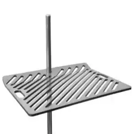
Evde hazırlanan mangal baharatı karışımı, et ve sebze ızgaralarında
lezzeti artırır, aromayı zenginleştirir ve mangal deneyimini geliştirir.
Geleneksel ve Modern Mangal Seçenekleriyle Açık
Hava Pişirme Deneyimi
Geleneksel ve modern mangal çeşitleri, kullanım alanları ve trendleri
hakkında detaylı bilgiler içerir. Güvenlik ve bakım ipuçlarıyla
mangal deneyiminizi geliştirin.
Dr Pan Barbekü Sosu: Mangal ve Izgara
Lezzetlerini Zenginleştiren Pratik Sos Seçeneği
Dr Pan barbekü sosu, et ve sebzelerde derin tat ve aroma sağlayan
pratik ve lezzetli bir seçenektir. Marine ve pişirme sırasında
kullanılır, yemeklere özgün tat katar.
Gajoon Mangal Baharatları Seti Doğal ve Aromatik
Lezzet İçin Uygun Bir Seçenek
Gajoon Mangal Baharatları Seti, doğal ve taze içerikleriyle mangal
ve yemeklere özgün tatlar katar, acısız yapısıyla herkesin damak
zevkine uygundur, yüksek müşteri memnuniyeti ile öne çıkar.