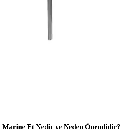
ve Püf Noktaları
Pirzola, genellikle 250-300 gram arasında satılır. Bir kilo pirzola
yaklaşık 3-4 adet olur. Kalınlık ve kesim şekline göre değişiklik
gösterir, tazelik ve kaliteye dikkat edin.
Blackstone Ürünleri ve Açık Hava Pişirme Deneyimi
Hakkında Detaylı Bilgi
Blackstone ürünleri dayanıklı ve çok yönlü tasarımıyla açık hava
pişirme ve mangal yapma aktivitelerinde ideal seçenekler sunar.
Geniş ürün yelpazesi ve aksesuarlarıyla kullanıcıların ihtiyaçlarına
cevap verir.
Nurgaz Campout Akrobat Izgara: Kamp ve Doğa
Tutkunları İçin Dayanıklı Taşınabilir Mangal
Nurgaz Campout Akrobat Izgara, dayanıklı yapısı ve
taşınabilirliğiyle kamp ve doğa tutkunlarının vazgeçilmezi. Odun
ateşinde pişirme imkanı sunar, kolay kullanılır ve temizliği pratiktir.
Marine Et Nedir ve Neden Önemlidir?