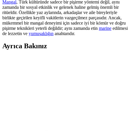
Mangal
, Türk kültüründe sadece bir pişirme yöntemi değil, aynı
zamanda bir sosyal etkinlik ve gelenek haline gelmiş önemli bir
ritüeldir. Özellikle yaz aylarında, arkadaşlar ve aile bireyleriyle
birlikte geçirilen keyifli vakitlerin vazgeçilmez parçasıdır. Ancak,
mükemmel bir mangal deneyimi için sadece iyi bir kömür ve doğru
pişirme teknikleri yeterli değildir; aynı zamanda etin
marine
edilmesi
de lezzetin ve
yumuşaklığın
anahtarıdır.
Ayrıca Bakınız
Mangal Et Terbiyesi ile Lezzet ve Yumuşaklık
Artırma Yöntemleri
Et terbiyesi, mangalda etin lezzetini ve dokusunu geliştiren,
baharatlar, yağlar ve asitlerle yapılan hazırlık sürecidir. Uygun süre
bekletmek, yumuşak ve aromatik etler elde etmenizi sağlar.
Mangal Baharatı Tarifi ve Kullanım İpuçları ile
Lezzetli Izgaralar Yapın
Evde hazırlanan mangal baharatı karışımı, et ve sebze ızgaralarında
lezzeti artırır, aromayı zenginleştirir ve mangal deneyimini geliştirir.