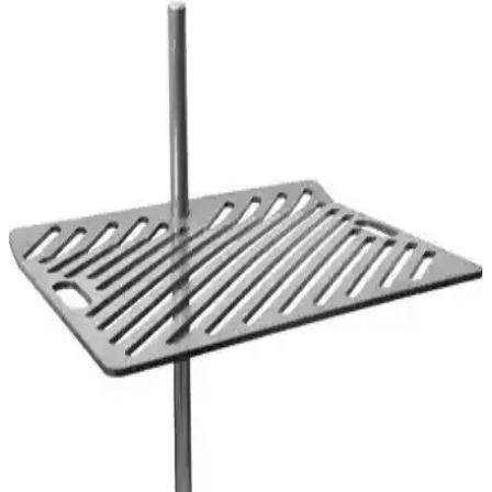
Geleneksel ve Modern Mangal Seçenekleriyle Açık
Hava Pişirme Deneyimi
Geleneksel ve modern mangal çeşitleri, kullanım alanları ve trendleri
hakkında detaylı bilgiler içerir. Güvenlik ve bakım ipuçlarıyla
mangal deneyiminizi geliştirin.
Dr Pan Barbekü Sosu: Mangal ve Izgara
Lezzetlerini Zenginleştiren Pratik Sos Seçeneği
Dr Pan barbekü sosu, et ve sebzelerde derin tat ve aroma sağlayan
pratik ve lezzetli bir seçenektir. Marine ve pişirme sırasında
kullanılır, yemeklere özgün tat katar.
Gajoon Mangal Baharatları Seti Doğal ve Aromatik
Lezzet İçin Uygun Bir Seçenek
Gajoon Mangal Baharatları Seti, doğal ve taze içerikleriyle mangal
ve yemeklere özgün tatlar katar, acısız yapısıyla herkesin damak
zevkine uygundur, yüksek müşteri memnuniyeti ile öne çıkar.
Bir Kilo Pirzola Kaç Adet Olur? Pirzola Satın Alma