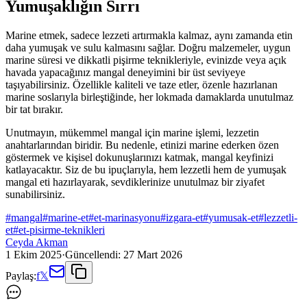
Yumuşaklığın Sırrı
Marine etmek, sadece lezzeti artırmakla kalmaz, aynı zamanda etin
daha yumuşak ve sulu kalmasını sağlar. Doğru malzemeler, uygun
marine süresi ve dikkatli pişirme teknikleriyle, evinizde veya açık
havada yapacağınız mangal deneyimini bir üst seviyeye
taşıyabilirsiniz. Özellikle kaliteli ve taze etler, özenle hazırlanan
marine soslarıyla birleştiğinde, her lokmada damaklarda unutulmaz
bir tat bırakır.
Unutmayın, mükemmel mangal için marine işlemi, lezzetin
anahtarlarından biridir. Bu nedenle, etinizi marine ederken özen
göstermek ve kişisel dokunuşlarınızı katmak, mangal keyfinizi
katlayacaktır. Siz de bu ipuçlarıyla, hem lezzetli hem de yumuşak
mangal eti hazırlayarak, sevdiklerinize unutulmaz bir ziyafet
sunabilirsiniz.
#
mangal
#
marine-et
#
et-marinasyonu
#
izgara-et
#
yumusak-et
#
lezzetli-
et
#
et-pisirme-teknikleri
Ceyda Akman
1 Ekim 2025
·
Güncellendi:
27 Mart 2026
Paylaş:
f
𝕏