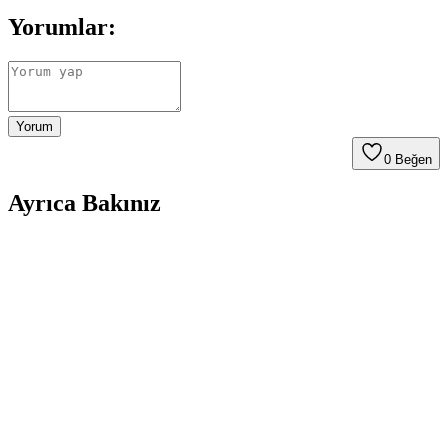
Yorumlar:
Yorum
0
Beğen
Ayrıca Bakınız
Mangal Et Terbiyesi ile Lezzet ve Yumuşaklık
Artırma Yöntemleri
Et terbiyesi, mangalda etin lezzetini ve dokusunu geliştiren,
baharatlar, yağlar ve asitlerle yapılan hazırlık sürecidir. Uygun süre
bekletmek, yumuşak ve aromatik etler elde etmenizi sağlar.
Mangal Baharatı Tarifi ve Kullanım İpuçları ile
Lezzetli Izgaralar Yapın