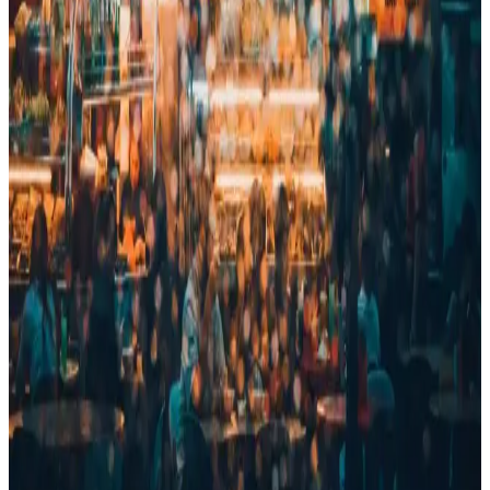
Yenigeldi tarafından tasarlanan bu silikon pipet tıpası, Stanley
bardak ve şişelerle uyumlu, hijyenik ve sızdırmaz özellikleriyle
içeceklerinizi güvende tutar, şık tasarımıyla dikkat çeker.
Migros Mini Vantilatörleri: Uygun Fiyatlı
Taşınabilir Serinlik Çözümleri
Migros mini vantilatörleri, uygun fiyatlı, taşınabilir ve çeşitli
modelleriyle yaz aylarında serin kalmanızı sağlar. USB ve kablosuz
seçenekleriyle kullanım kolaylığı sunar.
Blooma Wsh Gravity ve moniev Litus Katlanır
Şezlong Karşılaştırması
İki popüler katlanır şezlongu, Blooma Wsh Gravity ve moniev
Litus'un özellikleri ve kullanıcı yorumlarıyla detaylı karşılaştırması,
konfor, taşıma ve dayanıklılık açısından değerlendirilmiştir.
Nescafe 10'lu Paketler: Ekonomik ve Pratik Kahve
Çözümü
Nescafe 10'lu paketler, çeşitli lezzetleri ve pratik kullanımıyla kahve