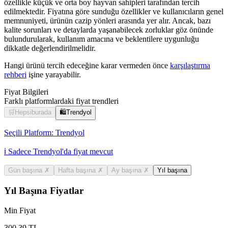
özellikle küçük ve orta boy hayvan sahipleri tarafından tercih
edilmektedir. Fiyatına göre sunduğu özellikler ve kullanıcıların genel
memnuniyeti, ürünün cazip yönleri arasında yer alır. Ancak, bazı
kalite sorunları ve detaylarda yaşanabilecek zorluklar göz önünde
bulundurularak, kullanım amacına ve beklentilere uygunluğu
dikkatle değerlendirilmelidir.
Hangi ürünü tercih edeceğine karar vermeden önce
karşılaştırma
rehberi
işine yarayabilir.
Fiyat Bilgileri
Farklı platformlardaki fiyat trendleri
🛒
Hepsiburada
🛍️
Trendyol
Seçili Platform:
Trendyol
ℹ️ Sadece Trendyol'da fiyat mevcut
Gün başına
✗
Hafta başına
✗
Ay başına
✗
Yıl başına
Yıl Başına Fiyatlar
Min Fiyat
300.39
TL