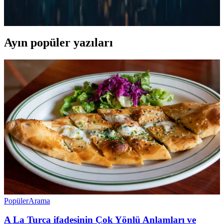
tutkunlarının favorisi. Ekonomik, taşınabilir ve kaliteli kahve
seçenekleriyle günlük kahve ritüelinizi kolaylaştırır.
Ayın popüler yazıları
Popüler
Arama
A La Turca ifadesinin Çok Yönlü Anlamları ve