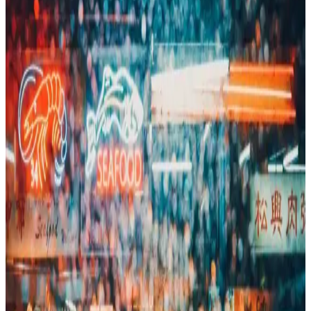
Buharlı temizlik cihazları, kolay kullanımı ve hijyenik temizlik
özellikleriyle ev ve ofislerde pratik çözümler sunar. Su buharı ile
derinlemesine temizlik sağlar, kimyasal kullanmadan hijyenik
ortamlar yaratır.
Günümüzde Ekonomik ve Pratik Şarap
Alternatifleri ve Tüketici Tercihleri
Uygun fiyatlı ve kolay kullanılabilir içecekler, yerel üreticilerden
gelen ürünler ve sağlıklı alternatifler, modern yaşamda tercih edilen
pratik çözümler arasında yer alıyor.
OEM Acil Durum Düdüğü ve Povit Ipli Düdük
Karşılaştırması: Hangi Ürün Sizin İçin Uygun
Bu karşılaştırmada OEM Acil Durum Düdüğü ile Povit Ipli
Düdük'ün özellikleri, kullanıcı yorumları ve kullanım alanları detaylı
şekilde incelenerek en uygun acil yardım aracını seçmenize yardımcı
olunur.
Yenigeldi silikon pipet tıpası Stanley bardak ve
şişeler için hijyenik ve pratik çözüm