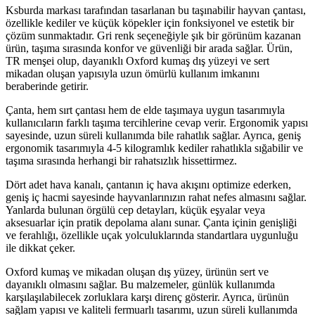
Ksburda markası tarafından tasarlanan bu taşınabilir hayvan çantası,
özellikle kediler ve küçük köpekler için fonksiyonel ve estetik bir
çözüm sunmaktadır. Gri renk seçeneğiyle şık bir görünüm kazanan
ürün, taşıma sırasında konfor ve güvenliği bir arada sağlar. Ürün,
TR menşei olup, dayanıklı Oxford kumaş dış yüzeyi ve sert
mikadan oluşan yapısıyla uzun ömürlü kullanım imkanını
beraberinde getirir.
Çanta, hem sırt çantası hem de elde taşımaya uygun tasarımıyla
kullanıcıların farklı taşıma tercihlerine cevap verir. Ergonomik yapısı
sayesinde, uzun süreli kullanımda bile rahatlık sağlar. Ayrıca, geniş
ergonomik tasarımıyla 4-5 kilogramlık kediler rahatlıkla sığabilir ve
taşıma sırasında herhangi bir rahatsızlık hissettirmez.
Dört adet hava kanalı, çantanın iç hava akışını optimize ederken,
geniş iç hacmi sayesinde hayvanlarınızın rahat nefes almasını sağlar.
Yanlarda bulunan örgülü cep detayları, küçük eşyalar veya
aksesuarlar için pratik depolama alanı sunar. Çanta içinin genişliği
ve ferahlığı, özellikle uçak yolculuklarında standartlara uygunluğu
ile dikkat çeker.
Oxford kumaş ve mikadan oluşan dış yüzey, ürünün sert ve
dayanıklı olmasını sağlar. Bu malzemeler, günlük kullanımda
karşılaşılabilecek zorluklara karşı direnç gösterir. Ayrıca, ürünün
sağlam yapısı ve kaliteli fermuarlı tasarımı, uzun süreli kullanımda