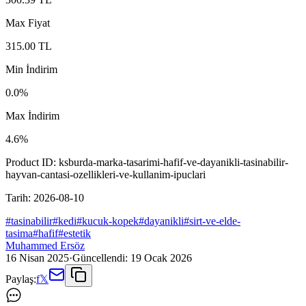
Max Fiyat
315.00
TL
Min İndirim
0.0
%
Max İndirim
4.6
%
Product ID:
ksburda-marka-tasarimi-hafif-ve-dayanikli-tasinabilir-
hayvan-cantasi-ozellikleri-ve-kullanim-ipuclari
Tarih:
2026-08-10
#
tasinabilir
#
kedi
#
kucuk-kopek
#
dayanikli
#
sirt-ve-elde-
tasima
#
hafif
#
estetik
Muhammed Ersöz
16 Nisan 2025
·
Güncellendi:
19 Ocak 2026
Paylaş:
f
𝕏