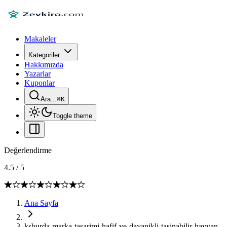
Makaleler
Kategoriler
Hakkımızda
Yazarlar
Kuponlar
Ara...
⌘
K
Toggle theme
Değerlendirme
4.5
/
5
Ana Sayfa
ksburda-marka-tasarimi-hafif-ve-dayanikli-tasinabilir-hayvan-