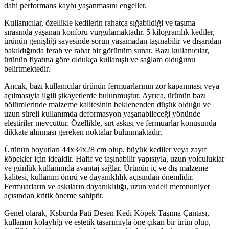
dahi performans kaybı yaşanmasını engeller.
Kullanıcılar, özellikle kedilerin rahatça sığabildiği ve taşıma
sırasında yaşanan konforu vurgulamaktadır. 5 kilogramlık kediler,
ürünün genişliği sayesinde sorun yaşamadan taşınabilir ve dışarıdan
bakıldığında ferah ve rahat bir görünüm sunar. Bazı kullanıcılar,
ürünün fiyatına göre oldukça kullanışlı ve sağlam olduğunu
belirtmektedir.
Ancak, bazı kullanıcılar ürünün fermuarlarının zor kapanması veya
açılmasıyla ilgili şikayetlerde bulunmuştur. Ayrıca, ürünün bazı
bölümlerinde malzeme kalitesinin beklenenden düşük olduğu ve
uzun süreli kullanımda deformasyon yaşanabileceği yönünde
eleştiriler mevcuttur. Özellikle, sırt askısı ve fermuarlar konusunda
dikkate alınması gereken noktalar bulunmaktadır.
Ürünün boyutları 44x34x28 cm olup, büyük kediler veya zayıf
köpekler için idealdir. Hafif ve taşınabilir yapısıyla, uzun yolculuklar
ve günlük kullanımda avantaj sağlar. Ürünün iç ve dış malzeme
kalitesi, kullanım ömrü ve dayanıklılık açısından önemlidir.
Fermuarların ve askıların dayanıklılığı, uzun vadeli memnuniyet
açısından kritik öneme sahiptir.
Genel olarak, Ksburda Pati Desen Kedi Köpek Taşıma Çantası,
kullanım kolaylığı ve estetik tasarımıyla öne çıkan bir ürün olup,