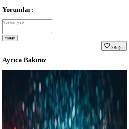
Yorumlar:
Yorum
0
Beğen
Ayrıca Bakınız
Çocuk Dostu ve Pratik Taşınabilir Öğünlerle
Dışarıda Yemek Alışkanlığını Azaltma Yöntemleri
Dışarıda yemek yeme alışkanlığını azaltmak için çocuk dostu, pratik
ve taşınabilir öğünler hazırlamak önemlidir. Sandviçler, pizza
ruloları, makarna salataları gibi seçenekler ekonomik ve sağlıklı
alternatifler sunar.
Buharlı Temizlik Cihazlarının Günlük Hayatta
Kullanım Kolaylığı ve Avantajları