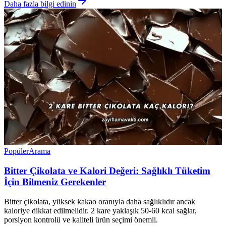
Daha fazla bilgi edinin
Popüler
Arama
Bitter Çikolata ve Kalori Değeri: Sağlıklı Tüketim
İçin Bilmeniz Gerekenler
Bitter çikolata, yüksek kakao oranıyla daha sağlıklıdır ancak
kaloriye dikkat edilmelidir. 2 kare yaklaşık 50-60 kcal sağlar,
porsiyon kontrolü ve kaliteli ürün seçimi önemli.