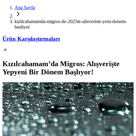
Ana Sayfa
kizilcahamamda-migros-ile-2025te-alisveriste-yeni-donem-
basliyor
Ürün Karşılaştırmaları
Kızılcahamam’da Migros: Alışverişte
Yepyeni Bir Dönem Başlıyor!