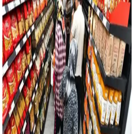
ön planda tutularak çeşitli seçenekler sunuyor. Online ve
marketlerde bulunan ürünler, doğal içeriklere ve kullanım
kolaylığına odaklanıyor.
Migros'ta Buz Satış Durumu ve Marketlerde Buzun
Yeri Analizi
Migros'ta buz satışı kesin olmamakla birlikte, büyük marketlerde buz
bulunma olasılığı yüksektir. Yaz aylarında serinletici ve pratik
çözümler sunan buz, marketlerde çeşitli ambalajlarda mevcuttur.
Marketlerde En Çok Tercih Edilen Milkshake
Türleri ve Popüler Markalar Analizi
Marketlerde en çok tercih edilen milkshake'ler, çikolatalı ve vanilyalı
aromalarla öne çıkar. Uygun fiyat ve erişilebilirlik, tüketici
tercihlerinde önemli rol oynar.
Litvanya'da IKI Marketinde 3 Euro'luk Kahvaltı ve
Market Zincirleri Fiyat İncelemesi
Litvanya'da IKI marketinden alınan kahvaltının maliyeti 2.79 Euro
olup, yerel ürünler ve indirimlerle fiyatlar uygun seviyede