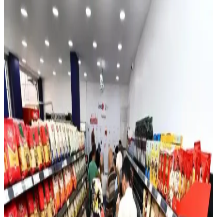
Bufalo İçecek Nedir, Özellikleri ve Tüketim Alanları
Hakkında Detaylı Bilgi
Bufalo içecek, meyve aromaları ve şeker içeren hazır, pratik ve
ferahlatıcı bir içecek olup, özellikle gençler ve çocuklar arasında
popülerdir. İçeriği ve tüketim önerileriyle ilgili detaylar burada.
Türkiye'de Sushi Satılan Noktalar ve En Uygun
Satış Yerleri Hakkında Bilgiler
Türkiye'de sushi satılan yerler restoranlar ve marketler olmak üzere
iki ana kategoriye ayrılır. Teknoloji sayesinde en yakın ve güvenilir
sushi noktalarını keşfetmek artık çok kolaydır.
Erkek Tıraş Setleri ve Bakım Ürünleri: Güncel
Trendler ve Seçenekler
Günümüzde erkek bakım ürünleri ve tıraş setleri, hijyen ve pratiklik
ön planda tutularak çeşitli seçenekler sunuyor. Online ve
marketlerde bulunan ürünler, doğal içeriklere ve kullanım
kolaylığına odaklanıyor.