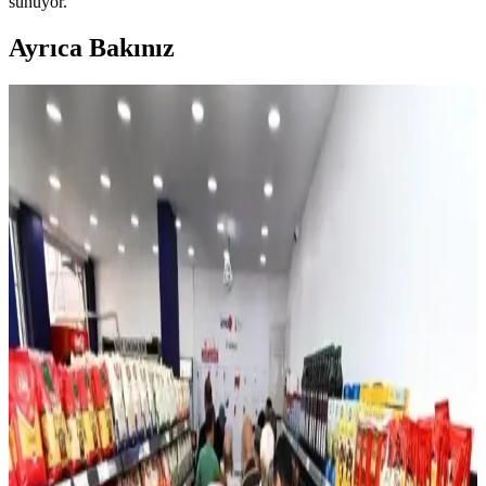
sunuyor.
Ayrıca Bakınız
Bufalo İçecek Nedir, Özellikleri ve Tüketim Alanları
Hakkında Detaylı Bilgi
Bufalo içecek, meyve aromaları ve şeker içeren hazır, pratik ve
ferahlatıcı bir içecek olup, özellikle gençler ve çocuklar arasında
popülerdir. İçeriği ve tüketim önerileriyle ilgili detaylar burada.
Türkiye'de Sushi Satılan Noktalar ve En Uygun
Satış Yerleri Hakkında Bilgiler
Türkiye'de sushi satılan yerler restoranlar ve marketler olmak üzere
iki ana kategoriye ayrılır. Teknoloji sayesinde en yakın ve güvenilir
sushi noktalarını keşfetmek artık çok kolaydır.
Erkek Tıraş Setleri ve Bakım Ürünleri: Güncel
Trendler ve Seçenekler
Günümüzde erkek bakım ürünleri ve tıraş setleri, hijyen ve pratiklik