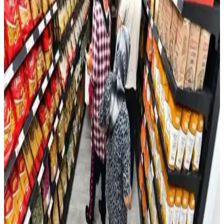
Migros'ta Buz Satış Durumu ve Marketlerde Buzun
Yeri Analizi
Migros'ta buz satışı kesin olmamakla birlikte, büyük marketlerde buz
bulunma olasılığı yüksektir. Yaz aylarında serinletici ve pratik
çözümler sunan buz, marketlerde çeşitli ambalajlarda mevcuttur.
Marketlerde En Çok Tercih Edilen Milkshake
Türleri ve Popüler Markalar Analizi
Marketlerde en çok tercih edilen milkshake'ler, çikolatalı ve vanilyalı
aromalarla öne çıkar. Uygun fiyat ve erişilebilirlik, tüketici
tercihlerinde önemli rol oynar.
Litvanya'da IKI Marketinde 3 Euro'luk Kahvaltı ve
Market Zincirleri Fiyat İncelemesi
Litvanya'da IKI marketinden alınan kahvaltının maliyeti 2.79 Euro
olup, yerel ürünler ve indirimlerle fiyatlar uygun seviyede
tutulmaktadır. Bölgesel market zincirleri ve fiyat politikaları
detaylıca incelenmiştir.
Sıcak Su Torbası Kullanımı ve Güvenlik İpuçları