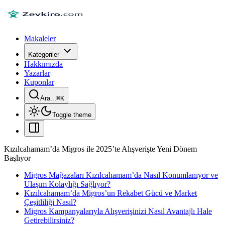
Makaleler
Kategoriler
Hakkımızda
Yazarlar
Kuponlar
Ara...
⌘
K
Toggle theme
Kızılcahamam’da Migros ile 2025’te Alışverişte Yeni Dönem
Başlıyor
Migros Mağazaları Kızılcahamam’da Nasıl Konumlanıyor ve
Ulaşım Kolaylığı Sağlıyor?
Kızılcahamam’da Migros’un Rekabet Gücü ve Market
Çeşitliliği Nasıl?
Migros Kampanyalarıyla Alışverişinizi Nasıl Avantajlı Hale
Getirebilirsiniz?