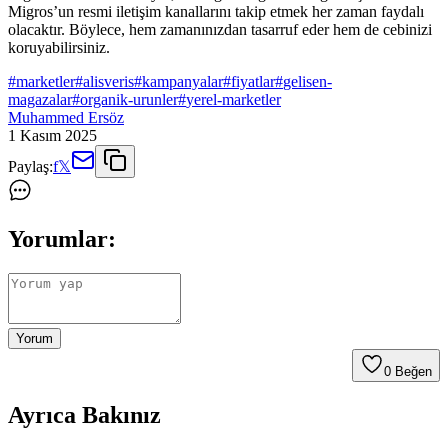
Migros’un resmi iletişim kanallarını takip etmek her zaman faydalı
olacaktır. Böylece, hem zamanınızdan tasarruf eder hem de cebinizi
koruyabilirsiniz.
#
marketler
#
alisveris
#
kampanyalar
#
fiyatlar
#
gelisen-
magazalar
#
organik-urunler
#
yerel-marketler
Muhammed Ersöz
1 Kasım 2025
Paylaş:
f
𝕏
Yorumlar:
Yorum
0
Beğen
Ayrıca Bakınız