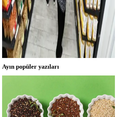
Evde Rahatlık Sağlar
Sıcak su torbaları, evde konfor ve sağlık için ideal. Güvenli kullanım
ve bakım ipuçlarıyla yaşam kalitenizi artırın.
İzmir'de Ekonomik Alışveriş Rehberi: Uygun Fiyatlı
Market ve Pazar Seçenekleri
İzmir'de uygun fiyatlı alışveriş için marketler ve pazarlar, dikkat
edilmesi gerekenler ve alışveriş ipuçları hakkında bilgilendirici
rehber.
Ayın popüler yazıları