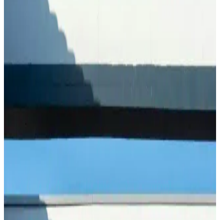
Palmolive Sabun Çeşitleri ve Özellikleri Günlük
Hijyen ve Bakımda Güvenilir Seçenekler
Palmolive’nin çeşitli sabun serileri, doğal içerikleri ve hijyen odaklı
özellikleriyle günlük bakımda güvenilir tercihlerinizi sunar. Her cilt
tipine uygun seçenekler mevcuttur.
Keten Tohumu Çayı Nasıl Yapılır ve Sağlığa
Faydaları Nelerdir
Keten tohumu çayı, doğal içerikleriyle sindirimi kolaylaştırır,
bağırsak sağlığını destekler. Kolayca hazırlanabilen bu içecek,
sağlıklı yaşamın vazgeçilmezleri arasında yer alır.
Zafer Gazozu: Türkiye'nin Geleneksel ve Sevilen
Ferahlatıcı Gazozu Özellikleri ve Kökeni
Zafer Gazozu, Türkiye'nin geleneksel ve popüler ferahlatıcı içeceği
olup, kökeni ve üretim yeri hakkında net bilgiler bulunmamaktadır.
Doğal içerikleri ve nostaljik imajıyla tercih edilir.
Köpek Sakinleştiriciler: Stres ve Anksiyeteyi
Azaltmak İçin Etkili Yollar ve Ürünler