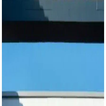
Ormanlı Pirinci Nedir ve Özellikleriyle Mutfakta
Doğal Bir Seçenek
Ormanlı pirinci, doğal ortamda yetişen aromatik ve sağlıklı bir pirinç
türüdür. Geleneksel tekniklerle hazırlanan bu pirinç, yemeklere
özgün tat ve aroma katar, doğru pişirme teknikleriyle lezzetini ortaya
çıkarır.
Hunnap Pekmezi: Doğal Enerji ve Bağışıklık
Destekleyici Sağlık Kaynağı
Hunnap pekmezi, doğal içerikleriyle enerji sağlar, bağışıklığı
güçlendirir ve kış aylarında sağlıklı kalmanıza yardımcı olur. Mineral
ve vitamin zengini bu şifa kaynağını doğru kullanın.
Yumurta Kabuğu Hapı ile Doğal Kalsiyum
Takviyesi ve Kemik Sağlığı Destekleri
Yumurta kabuğu hapı, doğal yüksek kalsiyum kaynağı olarak kemik
ve diş sağlığını destekler. Güvenilir kullanım ve kalite önemlidir,
uzman önerisiyle sağlıklı yaşamı destekler.