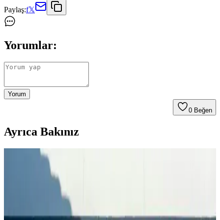
Paylaş:
f
𝕏
Yorumlar:
Yorum
0
Beğen
Ayrıca Bakınız
Çedene Bitkisinin Sağlık ve Lezzet Açısından Güncel
Kullanım Alanları
Çedene, Anadolu'nun doğal bitkisi olup, sağlık faydaları ve
lezzetiyle öne çıkar. Demir içeriği yüksek olan bu bitki, solunum ve
sindirim sağlığını destekler, modern yaşamda doğal ürünler arasında
yer alır.