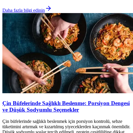
Daha fazla bilgi edinin
Çin Büfelerinde Sağlıklı Beslenme: Porsiyon Dengesi
ve Düşük Sodyumlu Seçenekler
Çin büfelerinde sağlıklı beslenmek için porsiyon kontrolü, sebze
tüketimini artırmak ve kızartılmış yiyeceklerden kaçınmak önemlidir.
Düşük sodyumlu soslar tercih edilmeli, protein çeşitliliğine dikkat