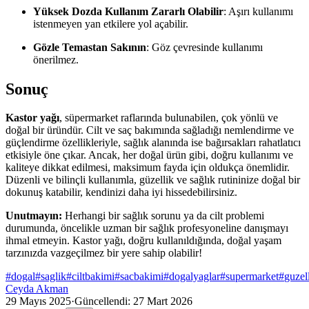
Yüksek Dozda Kullanım Zararlı Olabilir
: Aşırı kullanımı
istenmeyen yan etkilere yol açabilir.
Gözle Temastan Sakının
: Göz çevresinde kullanımı
önerilmez.
Sonuç
Kastor yağı
, süpermarket raflarında bulunabilen, çok yönlü ve
doğal bir üründür. Cilt ve saç bakımında sağladığı nemlendirme ve
güçlendirme özellikleriyle, sağlık alanında ise bağırsakları rahatlatıcı
etkisiyle öne çıkar. Ancak, her doğal ürün gibi, doğru kullanımı ve
kaliteye dikkat edilmesi, maksimum fayda için oldukça önemlidir.
Düzenli ve bilinçli kullanımla, güzellik ve sağlık rutininize doğal bir
dokunuş katabilir, kendinizi daha iyi hissedebilirsiniz.
Unutmayın:
Herhangi bir sağlık sorunu ya da cilt problemi
durumunda, öncelikle uzman bir sağlık profesyoneline danışmayı
ihmal etmeyin. Kastor yağı, doğru kullanıldığında, doğal yaşam
tarzınızda vazgeçilmez bir yere sahip olabilir!
#
dogal
#
saglik
#
ciltbakimi
#
sacbakimi
#
dogalyaglar
#
supermarket
#
guzel
Ceyda Akman
29 Mayıs 2025
·
Güncellendi:
27 Mart 2026