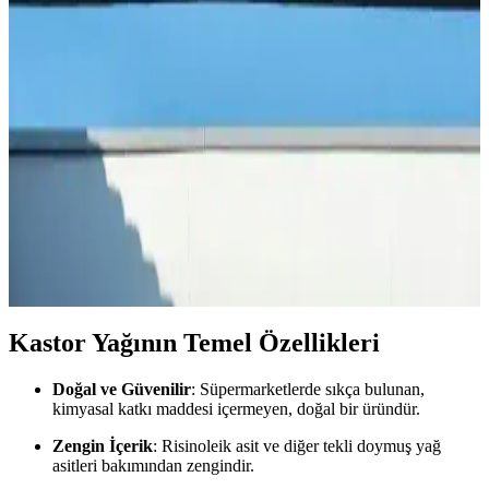
Zafer Gazozu: Türkiye'nin Geleneksel ve Sevilen
Ferahlatıcı Gazozu Özellikleri ve Kökeni
Zafer Gazozu, Türkiye'nin geleneksel ve popüler ferahlatıcı içeceği
olup, kökeni ve üretim yeri hakkında net bilgiler bulunmamaktadır.
Doğal içerikleri ve nostaljik imajıyla tercih edilir.
Köpek Sakinleştiriciler: Stres ve Anksiyeteyi
Azaltmak İçin Etkili Yollar ve Ürünler
Köpek sakinleştiriciler, stres ve kaygıyı azaltmak için doğal veya
kimyasal içeriklerle tasarlanmış ürünlerdir. Kullanım alanları geniş
olup, veteriner ve eğitimde tercih edilir. Doğru ürün seçimi ve
veteriner danışmanlığı önemlidir.
Kastor Yağının Temel Özellikleri
Doğal ve Güvenilir
: Süpermarketlerde sıkça bulunan,
kimyasal katkı maddesi içermeyen, doğal bir üründür.
Zengin İçerik
: Risinoleik asit ve diğer tekli doymuş yağ
asitleri bakımından zengindir.