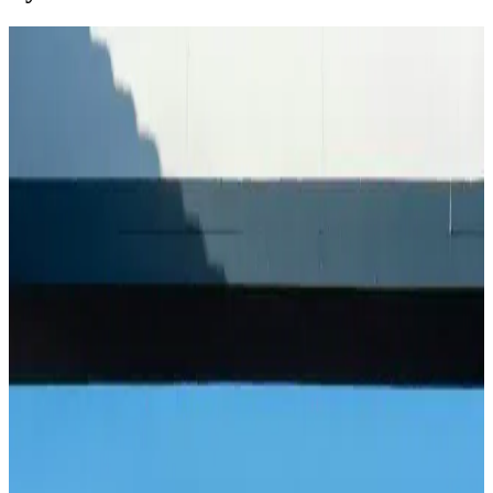
Çedene Bitkisinin Sağlık ve Lezzet Açısından Güncel
Kullanım Alanları
Çedene, Anadolu'nun doğal bitkisi olup, sağlık faydaları ve
lezzetiyle öne çıkar. Demir içeriği yüksek olan bu bitki, solunum ve
sindirim sağlığını destekler, modern yaşamda doğal ürünler arasında
yer alır.
Ormanlı Pirinci Nedir ve Özellikleriyle Mutfakta
Doğal Bir Seçenek
Ormanlı pirinci, doğal ortamda yetişen aromatik ve sağlıklı bir pirinç
türüdür. Geleneksel tekniklerle hazırlanan bu pirinç, yemeklere
özgün tat ve aroma katar, doğru pişirme teknikleriyle lezzetini ortaya
çıkarır.
Hunnap Pekmezi: Doğal Enerji ve Bağışıklık
Destekleyici Sağlık Kaynağı
Hunnap pekmezi, doğal içerikleriyle enerji sağlar, bağışıklığı
güçlendirir ve kış aylarında sağlıklı kalmanıza yardımcı olur. Mineral