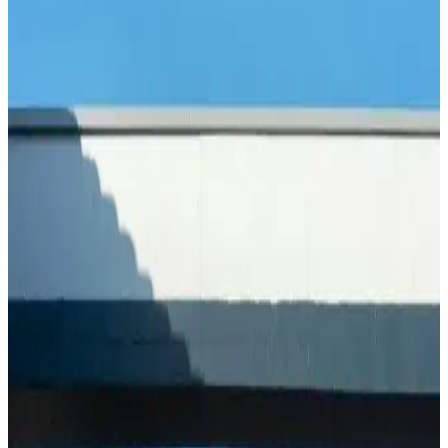
ve vitamin zengini bu şifa kaynağını doğru kullanın.
Yumurta Kabuğu Hapı ile Doğal Kalsiyum
Takviyesi ve Kemik Sağlığı Destekleri
Yumurta kabuğu hapı, doğal yüksek kalsiyum kaynağı olarak kemik
ve diş sağlığını destekler. Güvenilir kullanım ve kalite önemlidir,
uzman önerisiyle sağlıklı yaşamı destekler.
Palmolive Sabun Çeşitleri ve Özellikleri Günlük
Hijyen ve Bakımda Güvenilir Seçenekler
Palmolive’nin çeşitli sabun serileri, doğal içerikleri ve hijyen odaklı
özellikleriyle günlük bakımda güvenilir tercihlerinizi sunar. Her cilt
tipine uygun seçenekler mevcuttur.
Keten Tohumu Çayı Nasıl Yapılır ve Sağlığa
Faydaları Nelerdir
Keten tohumu çayı, doğal içerikleriyle sindirimi kolaylaştırır,
bağırsak sağlığını destekler. Kolayca hazırlanabilen bu içecek,
sağlıklı yaşamın vazgeçilmezleri arasında yer alır.