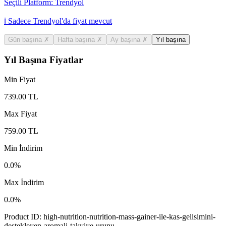
Seçili Platform:
Trendyol
ℹ️ Sadece Trendyol'da fiyat mevcut
Gün başına
✗
Hafta başına
✗
Ay başına
✗
Yıl başına
Yıl Başına Fiyatlar
Min Fiyat
739.00
TL
Max Fiyat
759.00
TL
Min İndirim
0.0
%
Max İndirim
0.0
%
Product ID:
high-nutrition-nutrition-mass-gainer-ile-kas-gelisimini-
destekleyen-aromali-takviye-urunu