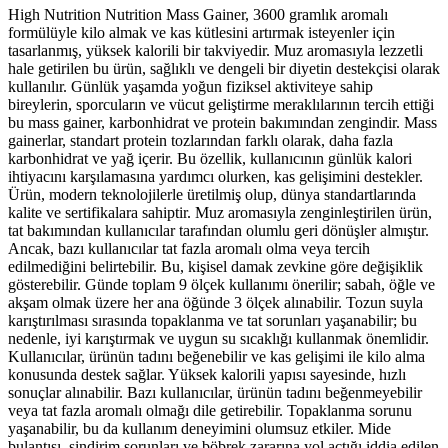
High Nutrition Nutrition Mass Gainer, 3600 gramlık aromalı
formülüyle kilo almak ve kas kütlesini artırmak isteyenler için
tasarlanmış, yüksek kalorili bir takviyedir. Muz aromasıyla lezzetli
hale getirilen bu ürün, sağlıklı ve dengeli bir diyetin destekçisi olarak
kullanılır. Günlük yaşamda yoğun fiziksel aktiviteye sahip
bireylerin, sporcuların ve vücut geliştirme meraklılarının tercih ettiği
bu mass gainer, karbonhidrat ve protein bakımından zengindir. Mass
gainerlar, standart protein tozlarından farklı olarak, daha fazla
karbonhidrat ve yağ içerir. Bu özellik, kullanıcının günlük kalori
ihtiyacını karşılamasına yardımcı olurken, kas gelişimini destekler.
Ürün, modern teknolojilerle üretilmiş olup, dünya standartlarında
kalite ve sertifikalara sahiptir. Muz aromasıyla zenginleştirilen ürün,
tat bakımından kullanıcılar tarafından olumlu geri dönüşler almıştır.
Ancak, bazı kullanıcılar tat fazla aromalı olma veya tercih
edilmediğini belirtebilir. Bu, kişisel damak zevkine göre değişiklik
gösterebilir. Günde toplam 9 ölçek kullanımı önerilir; sabah, öğle ve
akşam olmak üzere her ana öğünde 3 ölçek alınabilir. Tozun suyla
karıştırılması sırasında topaklanma ve tat sorunları yaşanabilir; bu
nedenle, iyi karıştırmak ve uygun su sıcaklığı kullanmak önemlidir.
Kullanıcılar, ürünün tadını beğenebilir ve kas gelişimi ile kilo alma
konusunda destek sağlar. Yüksek kalorili yapısı sayesinde, hızlı
sonuçlar alınabilir. Bazı kullanıcılar, ürünün tadını beğenmeyebilir
veya tat fazla aromalı olmağı dile getirebilir. Topaklanma sorunu
yaşanabilir, bu da kullanım deneyimini olumsuz etkiler. Mide
bulantısı, sindirim sorunları ve böbrek zararına yol açtığı iddia edilen