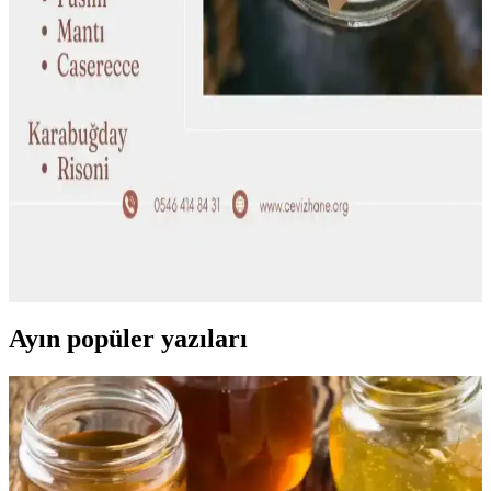
Evde Sağlıklı ve Ekonomik Smoothie Hazırlama
Yöntemleri ve Tarifleri
Evde smoothie hazırlamak, ekonomik ve besleyici öğünler sunar.
Doğru malzeme seçimi, besin değeri dengesi ve çevre dostu
uygulamalarla sağlıklı içecekler oluşturabilirsiniz.
Makarna Yemeklerinde Sağlıklı Alternatifler: Sebze
ve Baklagil Bazlı Seçenekler
Makarna yerine sebze ve baklagil bazlı alternatifler kullanarak
beslenme kalitenizi artırabilirsiniz. Porsiyon kontrolü ve sebze
zengin soslarla dengeli ve lezzetli öğünler oluşturmak mümkündür.
Ayın popüler yazıları