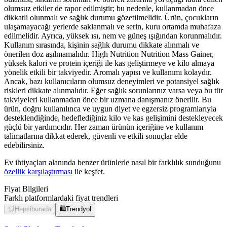
olumsuz etkiler de rapor edilmiştir; bu nedenle, kullanmadan önce
dikkatli olunmalı ve sağlık durumu gözetilmelidir. Ürün, çocukların
ulaşamayacağı yerlerde saklanmalı ve serin, kuru ortamda muhafaza
edilmelidir. Ayrıca, yüksek ısı, nem ve güneş ışığından korunmalıdır.
Kullanım sırasında, kişinin sağlık durumu dikkate alınmalı ve
önerilen doz aşılmamalıdır. High Nutrition Nutrition Mass Gainer,
yüksek kalori ve protein içeriği ile kas geliştirmeye ve kilo almaya
yönelik etkili bir takviyedir. Aromalı yapısı ve kullanımı kolaydır.
Ancak, bazı kullanıcıların olumsuz deneyimleri ve potansiyel sağlık
riskleri dikkate alınmalıdır. Eğer sağlık sorunlarınız varsa veya bu tür
takviyeleri kullanmadan önce bir uzmana danışmanız önerilir. Bu
ürün, doğru kullanılınca ve uygun diyet ve egzersiz programlarıyla
desteklendiğinde, hedeflediğiniz kilo ve kas gelişimini destekleyecek
güçlü bir yardımcıdır. Her zaman ürünün içeriğine ve kullanım
talimatlarına dikkat ederek, güvenli ve etkili sonuçlar elde
edebilirsiniz.
Ev ihtiyaçları alanında benzer ürünlerle nasıl bir farklılık sunduğunu
özellik karşılaştırması
ile keşfet.
Fiyat Bilgileri
Farklı platformlardaki fiyat trendleri
🛒
Hepsiburada
🛍️
Trendyol