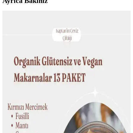
Ayrıca Bakınız
Kırık Kalp Sürecinde Beslenme: Sindirimi Kolay ve
Destekleyici Gıdalar
Kırık kalp sonrası iştah kaybı ve beslenme zorlukları yaşanabilir.
Sindirimi kolay, lifli ve sıvı gıdalarla küçük porsiyonlarda beslenmek
iyileşme sürecine destek olur.
Mavi Yakalı İşçiler İçin Pratik, Doyurucu ve
Besleyici Öğle Yemeği Seçenekleri
Mavi yakalı işçiler için dayanıklı, protein ve lif açısından zengin
öğle yemekleri önerileri. Termos ve ısıtıcı kutularla sıcak yemek
taşımak, soğuk tüketilebilen pratik seçeneklerle enerji sağlamak
mümkün.
Bütçeye Katkı Sağlayan Uzun Süre Saklanabilen
Sebze ve Meyve Seçimleri
Gıda fiyatlarındaki artış ve erişim zorlukları sebebiyle, uzun süre
saklanabilen, iklim koşullarına uygun sebze ve meyvelerle bütçeye