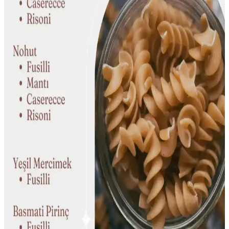
katkı sağlayan yetiştiricilik yöntemleri ele alınıyor.
Soğuk Baklagil Yemekleri: Pratik, Besleyici ve
Çeşitlendirilmiş Tarifler
Soğuk baklagil yemekleri, iş yerinde pratik ve besleyici öğünler
sunar. Farklı baklagiller, sebzeler ve soslarla çeşitlendirilerek lezzetli
ve doyurucu alternatifler oluşturulur.
Kronik Kabızlıkta Orta Düzey Lif İçeren Dengeli
Öğünler ve Beslenme Önerileri
Kronik kabızlıkta aşırı lif tüketimi yerine orta düzey lif içeren,
çözünür ve çözünmez lif dengesi sağlayan öğünler önerilir. Sağlıklı
yağlar, fermente gıdalar ve yeterli su tüketimi kabızlığı azaltabilir.
Toplu Yemek Bileşenleri Hazırlama Yöntemi: Zaman
ve Enerji Tasarrufu Sağlayan Pratik Çözüm
Toplu yemek bileşenleri hazırlama yöntemi, zor ve uzun süren
yemek parçalarını önceden hazırlayıp dondurarak zaman ve enerji
tasarrufu sağlar. Bu yöntem, yemek çeşitliliğini artırırken, yoğun
yaşam temposuna uygun pratik çözümler sunar.