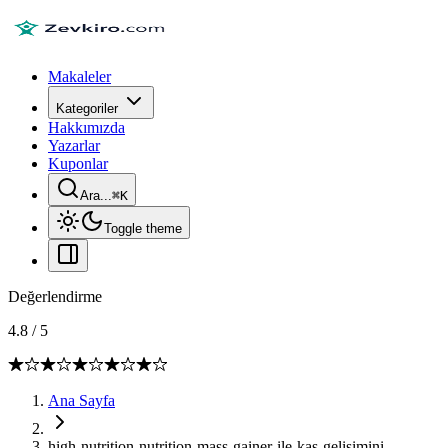
Makaleler
Kategoriler
Hakkımızda
Yazarlar
Kuponlar
Ara...
⌘
K
Toggle theme
Değerlendirme
4.8
/
5
Ana Sayfa
high-nutrition-nutrition-mass-gainer-ile-kas-gelisimini-