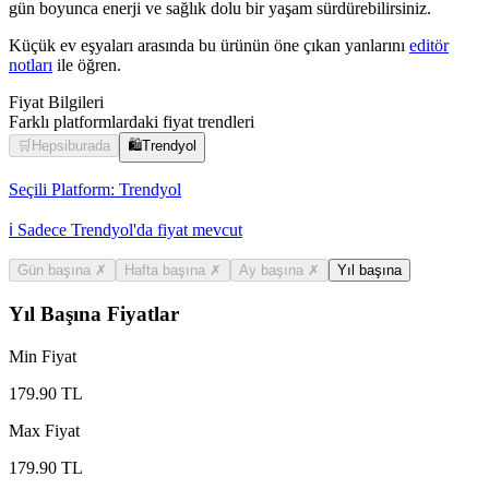
gün boyunca enerji ve sağlık dolu bir yaşam sürdürebilirsiniz.
Küçük ev eşyaları arasında bu ürünün öne çıkan yanlarını
editör
notları
ile öğren.
Fiyat Bilgileri
Farklı platformlardaki fiyat trendleri
🛒
Hepsiburada
🛍️
Trendyol
Seçili Platform:
Trendyol
ℹ️ Sadece Trendyol'da fiyat mevcut
Gün başına
✗
Hafta başına
✗
Ay başına
✗
Yıl başına
Yıl Başına Fiyatlar
Min Fiyat
179.90
TL
Max Fiyat
179.90
TL