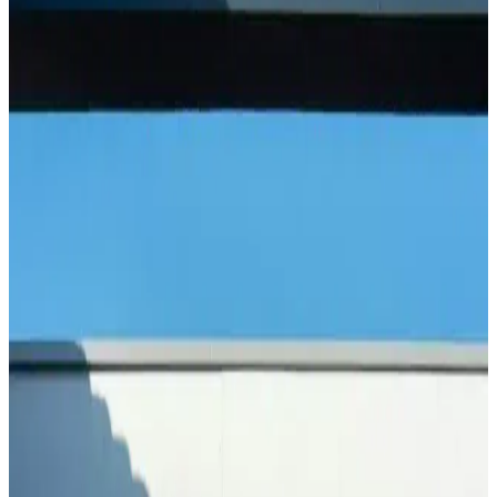
Ormanlı pirinci, doğal ortamda yetişen aromatik ve sağlıklı bir pirinç
türüdür. Geleneksel tekniklerle hazırlanan bu pirinç, yemeklere
özgün tat ve aroma katar, doğru pişirme teknikleriyle lezzetini ortaya
çıkarır.
Hunnap Pekmezi: Doğal Enerji ve Bağışıklık
Destekleyici Sağlık Kaynağı
Hunnap pekmezi, doğal içerikleriyle enerji sağlar, bağışıklığı
güçlendirir ve kış aylarında sağlıklı kalmanıza yardımcı olur. Mineral
ve vitamin zengini bu şifa kaynağını doğru kullanın.
Yumurta Kabuğu Hapı ile Doğal Kalsiyum
Takviyesi ve Kemik Sağlığı Destekleri
Yumurta kabuğu hapı, doğal yüksek kalsiyum kaynağı olarak kemik
ve diş sağlığını destekler. Güvenilir kullanım ve kalite önemlidir,
uzman önerisiyle sağlıklı yaşamı destekler.
Palmolive Sabun Çeşitleri ve Özellikleri Günlük
Hijyen ve Bakımda Güvenilir Seçenekler
Palmolive’nin çeşitli sabun serileri, doğal içerikleri ve hijyen odaklı