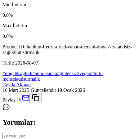
Min İndirim
0.0
%
Max İndirim
0.0
%
Product ID:
haphug-freeze-dried-yaban-mersini-dogal-ve-katkisiz-
saglikli-atistirmalik
Tarih:
2026-08-07
#
dogal
#
saglikli
#
antioksidan
#
glutensiz
#
vegan
#
turk-
mensei
#
atistirmalik
Ceyda Akman
16 Mart 2025
·
Güncellendi:
19 Ocak 2026
Paylaş:
f
𝕏
Yorumlar: