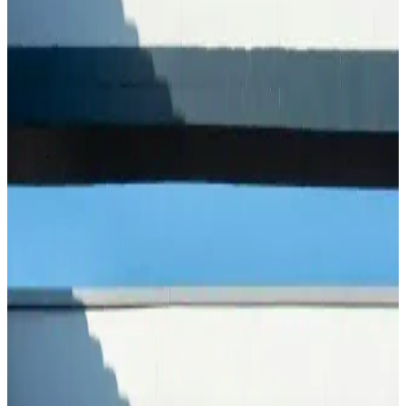
özellikleriyle günlük bakımda güvenilir tercihlerinizi sunar. Her cilt
tipine uygun seçenekler mevcuttur.
Keten Tohumu Çayı Nasıl Yapılır ve Sağlığa
Faydaları Nelerdir
Keten tohumu çayı, doğal içerikleriyle sindirimi kolaylaştırır,
bağırsak sağlığını destekler. Kolayca hazırlanabilen bu içecek,
sağlıklı yaşamın vazgeçilmezleri arasında yer alır.
Zafer Gazozu: Türkiye'nin Geleneksel ve Sevilen
Ferahlatıcı Gazozu Özellikleri ve Kökeni
Zafer Gazozu, Türkiye'nin geleneksel ve popüler ferahlatıcı içeceği
olup, kökeni ve üretim yeri hakkında net bilgiler bulunmamaktadır.
Doğal içerikleri ve nostaljik imajıyla tercih edilir.
Köpek Sakinleştiriciler: Stres ve Anksiyeteyi
Azaltmak İçin Etkili Yollar ve Ürünler
Köpek sakinleştiriciler, stres ve kaygıyı azaltmak için doğal veya
kimyasal içeriklerle tasarlanmış ürünlerdir. Kullanım alanları geniş
olup, veteriner ve eğitimde tercih edilir. Doğru ürün seçimi ve