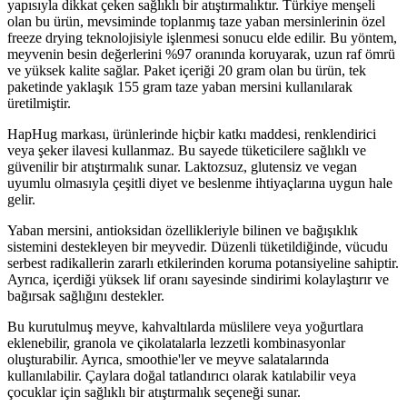
yapısıyla dikkat çeken sağlıklı bir atıştırmalıktır. Türkiye menşeli
olan bu ürün, mevsiminde toplanmış taze yaban mersinlerinin özel
freeze drying teknolojisiyle işlenmesi sonucu elde edilir. Bu yöntem,
meyvenin besin değerlerini %97 oranında koruyarak, uzun raf ömrü
ve yüksek kalite sağlar. Paket içeriği 20 gram olan bu ürün, tek
paketinde yaklaşık 155 gram taze yaban mersini kullanılarak
üretilmiştir.
HapHug markası, ürünlerinde hiçbir katkı maddesi, renklendirici
veya şeker ilavesi kullanmaz. Bu sayede tüketicilere sağlıklı ve
güvenilir bir atıştırmalık sunar. Laktozsuz, glutensiz ve vegan
uyumlu olmasıyla çeşitli diyet ve beslenme ihtiyaçlarına uygun hale
gelir.
Yaban mersini, antioksidan özellikleriyle bilinen ve bağışıklık
sistemini destekleyen bir meyvedir. Düzenli tüketildiğinde, vücudu
serbest radikallerin zararlı etkilerinden koruma potansiyeline sahiptir.
Ayrıca, içerdiği yüksek lif oranı sayesinde sindirimi kolaylaştırır ve
bağırsak sağlığını destekler.
Bu kurutulmuş meyve, kahvaltılarda müslilere veya yoğurtlara
eklenebilir, granola ve çikolatalarla lezzetli kombinasyonlar
oluşturabilir. Ayrıca, smoothie'ler ve meyve salatalarında
kullanılabilir. Çaylara doğal tatlandırıcı olarak katılabilir veya
çocuklar için sağlıklı bir atıştırmalık seçeneği sunar.