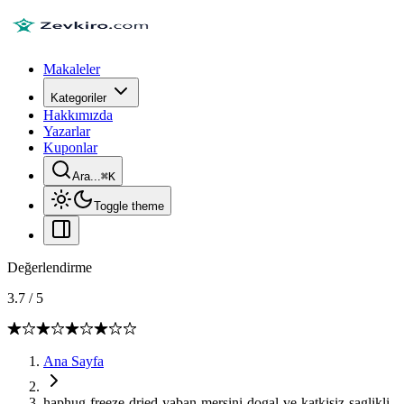
Makaleler
Kategoriler
Hakkımızda
Yazarlar
Kuponlar
Ara...
⌘
K
Toggle theme
Değerlendirme
3.7
/
5
Ana Sayfa
haphug-freeze-dried-yaban-mersini-dogal-ve-katkisiz-saglikli-