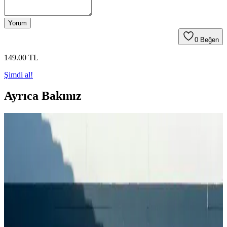
Yorum
0
Beğen
149
.00
TL
Şimdi al!
Ayrıca Bakınız
Çedene Bitkisinin Sağlık ve Lezzet Açısından Güncel
Kullanım Alanları
Çedene, Anadolu'nun doğal bitkisi olup, sağlık faydaları ve
lezzetiyle öne çıkar. Demir içeriği yüksek olan bu bitki, solunum ve
sindirim sağlığını destekler, modern yaşamda doğal ürünler arasında
yer alır.
Ormanlı Pirinci Nedir ve Özellikleriyle Mutfakta
Doğal Bir Seçenek