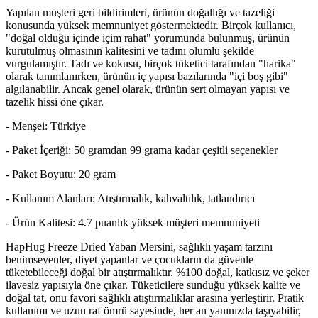
Yapılan müşteri geri bildirimleri, ürünün doğallığı ve tazeliği
konusunda yüksek memnuniyet göstermektedir. Birçok kullanıcı,
"doğal olduğu içinde içim rahat" yorumunda bulunmuş, ürünün
kurutulmuş olmasının kalitesini ve tadını olumlu şekilde
vurgulamıştır. Tadı ve kokusu, birçok tüketici tarafından "harika"
olarak tanımlanırken, ürünün iç yapısı bazılarında "içi boş gibi"
algılanabilir. Ancak genel olarak, ürünün sert olmayan yapısı ve
tazelik hissi öne çıkar.
- Menşei: Türkiye
- Paket İçeriği: 50 gramdan 99 grama kadar çeşitli seçenekler
- Paket Boyutu: 20 gram
- Kullanım Alanları: Atıştırmalık, kahvaltılık, tatlandırıcı
- Ürün Kalitesi: 4.7 puanlık yüksek müşteri memnuniyeti
HapHug Freeze Dried Yaban Mersini, sağlıklı yaşam tarzını
benimseyenler, diyet yapanlar ve çocukların da güvenle
tüketebileceği doğal bir atıştırmalıktır. %100 doğal, katkısız ve şeker
ilavesiz yapısıyla öne çıkar. Tüketicilere sunduğu yüksek kalite ve
doğal tat, onu favori sağlıklı atıştırmalıklar arasına yerleştirir. Pratik
kullanımı ve uzun raf ömrü sayesinde, her an yanınızda taşıyabilir,