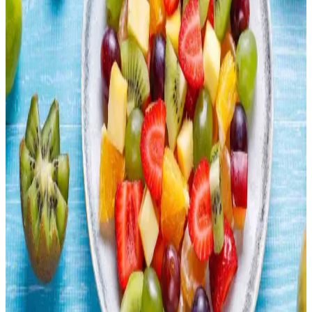
Lahana, ızgara, sote, haşlama, turşu ve dolma gibi çeşitli yöntemlerle
hazırlanabilir. Hem çiğ hem pişmiş tüketimiyle besleyici ve lezzetli
seçenekler sunar.
Çin Büfelerinde Sağlıklı Beslenme: Porsiyon Dengesi
ve Düşük Sodyumlu Seçenekler
Çin büfelerinde sağlıklı beslenmek için porsiyon kontrolü, sebze
tüketimini artırmak ve kızartılmış yiyeceklerden kaçınmak önemlidir.
Düşük sodyumlu soslar tercih edilmeli, protein çeşitliliğine dikkat
edilmelidir.
Uygun Fiyatlı Ev Yapımı Risotto: Basit Malzemelerle
Ekonomik ve Lezzetli Yemek
Basit malzemelerle hazırlanan ev yapımı risotto, ekonomik zorluklar
yaşayanlar için besleyici ve doyurucu bir alternatif sunar. Tarif, sabır
ve dikkat gerektirir, lezzeti artırmak için çeşitli öneriler içerir.
Rotisserie Tavukların Ekonomisi: Zaman ve Maliyet
Tasarrufu Sağlayan Seçenekler