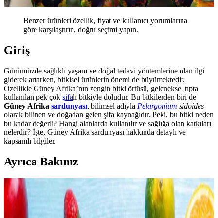
Benzer ürünleri özellik, fiyat ve kullanıcı yorumlarına
göre karşılaştırın, doğru seçimi yapın.
Giriş
Günümüzde sağlıklı yaşam ve doğal tedavi yöntemlerine olan ilgi
giderek artarken, bitkisel ürünlerin önemi de büyümektedir.
Özellikle Güney Afrika’nın zengin bitki örtüsü, geleneksel tıpta
kullanılan pek çok
şifa
lı bitkiyle doludur. Bu bitkilerden biri de
Güney Afrika
sardunyası
, bilimsel adıyla
Pelargonium
sidoides
olarak bilinen ve doğadan gelen şifa kaynağıdır. Peki, bu bitki neden
bu kadar değerli? Hangi alanlarda kullanılır ve sağlığa olan katkıları
nelerdir? İşte, Güney Afrika sardunyası hakkında detaylı ve
kapsamlı bilgiler.
Ayrıca Bakınız
Evde Sağlıklı ve Ekonomik Smoothie Hazırlama
Yöntemleri ve Tarifleri