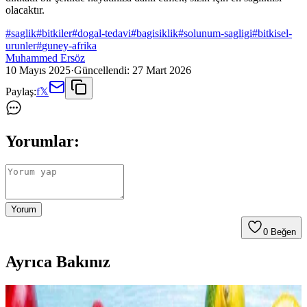
olacaktır.
#
saglik
#
bitkiler
#
dogal-tedavi
#
bagisiklik
#
solunum-sagligi
#
bitkisel-
urunler
#
guney-afrika
Muhammed Ersöz
10 Mayıs 2025
·
Güncellendi:
27 Mart 2026
Paylaş:
f
𝕏
Yorumlar:
Yorum
0
Beğen
Ayrıca Bakınız
Evde Sağlıklı ve Ekonomik Smoothie Hazırlama