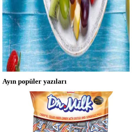
Rotisserie tavuklar, marketlerde çiğ tavuklara kıyasla daha uygun
fiyatlı ve pratik bir seçenek sunar. Kalite ve sağlık açısından evde
yetiştirilen tavuklar farklılık gösterirken, tüketiciler bütçe ve
tercihlerine göre seçim yapar.
Meyve Tüketimini Artırmak İçin Pratik Yöntemler
ve Saklama Teknikleri
Meyve tüketimini artırmak için pratik saklama ve hazırlama
yöntemleri, düzenli tüketim alışkanlıkları ve çeşitli sunum teknikleri
ele alınmaktadır. Bu yöntemler israfı önler ve sağlıklı beslenmeyi
destekler.
Ayın popüler yazıları