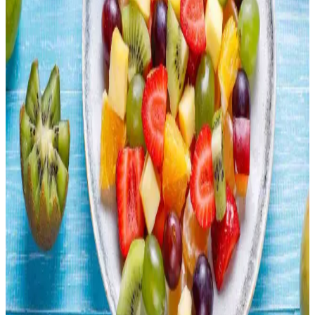
hazırlanabilir. Hem çiğ hem pişmiş tüketimiyle besleyici ve lezzetli
seçenekler sunar.
Çin Büfelerinde Sağlıklı Beslenme: Porsiyon Dengesi
ve Düşük Sodyumlu Seçenekler
Çin büfelerinde sağlıklı beslenmek için porsiyon kontrolü, sebze
tüketimini artırmak ve kızartılmış yiyeceklerden kaçınmak önemlidir.
Düşük sodyumlu soslar tercih edilmeli, protein çeşitliliğine dikkat
edilmelidir.
Uygun Fiyatlı Ev Yapımı Risotto: Basit Malzemelerle
Ekonomik ve Lezzetli Yemek
Basit malzemelerle hazırlanan ev yapımı risotto, ekonomik zorluklar
yaşayanlar için besleyici ve doyurucu bir alternatif sunar. Tarif, sabır
ve dikkat gerektirir, lezzeti artırmak için çeşitli öneriler içerir.
Rotisserie Tavukların Ekonomisi: Zaman ve Maliyet
Tasarrufu Sağlayan Seçenekler
Rotisserie tavuklar, marketlerde çiğ tavuklara kıyasla daha uygun
fiyatlı ve pratik bir seçenek sunar. Kalite ve sağlık açısından evde
yetiştirilen tavuklar farklılık gösterirken, tüketiciler bütçe ve