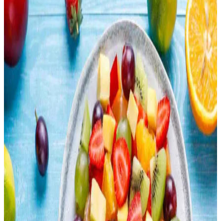
Evde smoothie hazırlamak, ekonomik ve besleyici öğünler sunar.
Doğru malzeme seçimi, besin değeri dengesi ve çevre dostu
uygulamalarla sağlıklı içecekler oluşturabilirsiniz.
Otomatik Kedi Kumu Kabı: Zaman Tasarrufu ve
Hijyen Sağlayan Pratik Çözüm
Otomatik kedi kumu kabı, zaman tasarrufu ve hijyen sunarak kedi
sahiplerinin günlük yükünü azaltır. Cihaz seçimi ve bakımına dikkat
edilmelidir. Tasarruf, maddi ve zihinsel sağlık açısından önemlidir.
Çocuk Dostu ve Pratik Taşınabilir Öğünlerle
Dışarıda Yemek Alışkanlığını Azaltma Yöntemleri
Dışarıda yemek yeme alışkanlığını azaltmak için çocuk dostu, pratik
ve taşınabilir öğünler hazırlamak önemlidir. Sandviçler, pizza
ruloları, makarna salataları gibi seçenekler ekonomik ve sağlıklı
alternatifler sunar.
Lahana Nasıl Değerlendirilir? Pişirme Yöntemleri ve
Geleneksel Tarifler
Lahana, ızgara, sote, haşlama, turşu ve dolma gibi çeşitli yöntemlerle