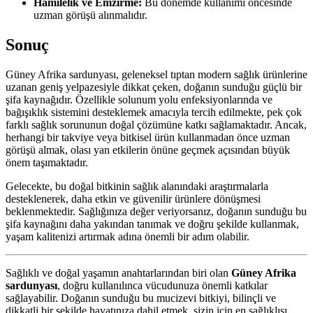
Hamilelik ve Emzirme:
Bu dönemde kullanımı öncesinde
uzman görüşü alınmalıdır.
Sonuç
Güney Afrika sardunyası, geleneksel tıptan modern sağlık ürünlerine
uzanan geniş yelpazesiyle dikkat çeken, doğanın sunduğu güçlü bir
şifa kaynağıdır. Özellikle solunum yolu enfeksiyonlarında ve
bağışıklık sistemini desteklemek amacıyla tercih edilmekte, pek çok
farklı sağlık sorununun doğal çözümüne katkı sağlamaktadır. Ancak,
herhangi bir takviye veya bitkisel ürün kullanmadan önce uzman
görüşü almak, olası yan etkilerin önüne geçmek açısından büyük
önem taşımaktadır.
Gelecekte, bu doğal bitkinin sağlık alanındaki araştırmalarla
desteklenerek, daha etkin ve güvenilir ürünlere dönüşmesi
beklenmektedir. Sağlığınıza değer veriyorsanız, doğanın sunduğu bu
şifa kaynağını daha yakından tanımak ve doğru şekilde kullanmak,
yaşam kalitenizi artırmak adına önemli bir adım olabilir.
Sağlıklı ve doğal yaşamın anahtarlarından biri olan
Güney Afrika
sardunyası
, doğru kullanılınca vücudunuza önemli katkılar
sağlayabilir. Doğanın sunduğu bu mucizevi bitkiyi, bilinçli ve
dikkatli bir şekilde hayatınıza dahil etmek, sizin için en sağlıklısı