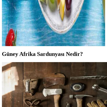
tercihlerine göre seçim yapar.
Meyve Tüketimini Artırmak İçin Pratik Yöntemler
ve Saklama Teknikleri
Meyve tüketimini artırmak için pratik saklama ve hazırlama
yöntemleri, düzenli tüketim alışkanlıkları ve çeşitli sunum teknikleri
ele alınmaktadır. Bu yöntemler israfı önler ve sağlıklı beslenmeyi
destekler.
Güney Afrika Sardunyası Nedir?