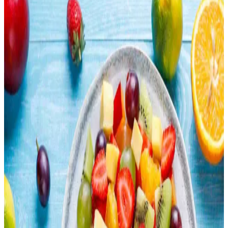
Yöntemleri ve Tarifleri
Evde smoothie hazırlamak, ekonomik ve besleyici öğünler sunar.
Doğru malzeme seçimi, besin değeri dengesi ve çevre dostu
uygulamalarla sağlıklı içecekler oluşturabilirsiniz.
Otomatik Kedi Kumu Kabı: Zaman Tasarrufu ve
Hijyen Sağlayan Pratik Çözüm
Otomatik kedi kumu kabı, zaman tasarrufu ve hijyen sunarak kedi
sahiplerinin günlük yükünü azaltır. Cihaz seçimi ve bakımına dikkat
edilmelidir. Tasarruf, maddi ve zihinsel sağlık açısından önemlidir.
Çocuk Dostu ve Pratik Taşınabilir Öğünlerle
Dışarıda Yemek Alışkanlığını Azaltma Yöntemleri
Dışarıda yemek yeme alışkanlığını azaltmak için çocuk dostu, pratik
ve taşınabilir öğünler hazırlamak önemlidir. Sandviçler, pizza
ruloları, makarna salataları gibi seçenekler ekonomik ve sağlıklı
alternatifler sunar.
Lahana Nasıl Değerlendirilir? Pişirme Yöntemleri ve
Geleneksel Tarifler