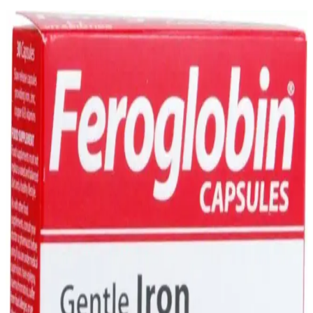
Demir Takviyesi Seçimi ve Kullanımı: Sağlıklı Kan
ve Oksijen Taşımada Temel Rol
Demir takviyesi, demir eksikliği ve anemiye karşı etkili olup, doğru
ürün seçimi ve kullanım önemli. Uzman önerileriyle sağlıklı yaşam
için demir seviyelerini düzenleyin.
Pirzola Besin Değeri ve Sağlık Üzerindeki Faydaları
Hakkında Detaylı Bilgi
Pirzola, yüksek protein ve demir içeriğiyle kas gelişimini destekler,
sağlıklı pişirme yöntemleriyle tüketildiğinde beslenmeye değer
katarken, dengeli ve kontrollü tüketim önemlidir.
Demir Damlası Nedir, Faydaları ve Dozajı
Hakkında Bilmeniz Gerekenler
Demir damlası, demir eksikliğini gideren ve enerji seviyesini artıran
kolay kullanımlı bir takviyedir. Doğru doz ve kullanım ile
sağlığınıza katkı sağlar.