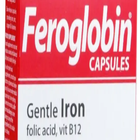
Demir takviyesi, demir eksikliği ve anemiye karşı etkili olup, doğru
ürün seçimi ve kullanım önemli. Uzman önerileriyle sağlıklı yaşam
için demir seviyelerini düzenleyin.
Pirzola Besin Değeri ve Sağlık Üzerindeki Faydaları
Hakkında Detaylı Bilgi
Pirzola, yüksek protein ve demir içeriğiyle kas gelişimini destekler,
sağlıklı pişirme yöntemleriyle tüketildiğinde beslenmeye değer
katarken, dengeli ve kontrollü tüketim önemlidir.
Demir Damlası Nedir, Faydaları ve Dozajı
Hakkında Bilmeniz Gerekenler
Demir damlası, demir eksikliğini gideren ve enerji seviyesini artıran
kolay kullanımlı bir takviyedir. Doğru doz ve kullanım ile
sağlığınıza katkı sağlar.
Ocean Demir Damla: Demir Takviyesi ile Sağlıklı
Yaşam İçin Güvenilir Çözüm
Ocean Demir Damla, damla formunda demir içeriğiyle kullanım