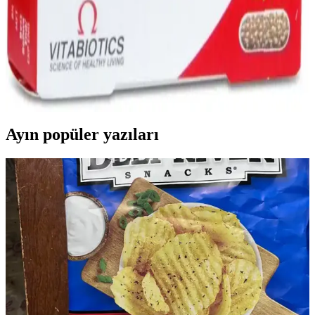
Feroglobin: Demir ve Vitamin Takviyesi ile Sağlıklı
Kan ve Enerji Desteği
Feroglobin, demir, çinko ve B vitaminleri içeren mideyi yormayan
bir takviyedir. Demir eksikliği ve yorgunlukla mücadelede destek
sağlar, bağışıklığı güçlendirir ve enerji seviyelerini yükseltir.
Ayın popüler yazıları