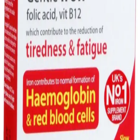
Ocean Demir Damla: Demir Takviyesi ile Sağlıklı
Yaşam İçin Güvenilir Çözüm
Ocean Demir Damla, damla formunda demir içeriğiyle kullanım
kolaylığı sağlar, demir eksikliği ve anemiye karşı güvenilir bir
takviye seçeneğidir.
Marketlerde Bulunan Demir Takviyeleri: Çeşitleri,
Kullanım İpuçları ve Sağlık Önemi
Marketlerde bulunan çeşitli demir takviyeleri, ihtiyaçlara uygun form
ve dozda sunulur. Doğru ürünü seçmek için ürün etiketlerini dikkatle
inceleyin ve uzmanlara danışın.
Demir Takviyeleri: Süpermarketlerde Sağlığınıza
Destek Olacak Bilgiler ve Tavsiyeler
Süpermarketlerde bulunan demir takviyeleri, farklı form ve dozaj
seçenekleriyle demir eksikliğini gidermede önemli rol oynar.
Güvenilir ürünler ve doğru kullanım ipuçlarıyla sağlığınızı
destekleyin.
Süpermarketlerde Karşınıza Çıkabilecek Metal