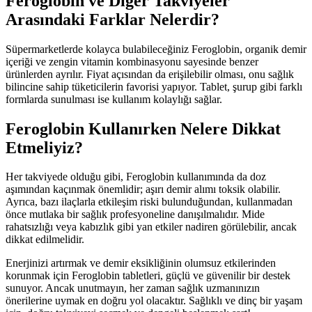
Feroglobin ve Diğer Takviyeler
Arasındaki Farklar Nelerdir?
Süpermarketlerde kolayca bulabileceğiniz Feroglobin, organik demir
içeriği ve zengin vitamin kombinasyonu sayesinde benzer
ürünlerden ayrılır. Fiyat açısından da erişilebilir olması, onu sağlık
bilincine sahip tüketicilerin favorisi yapıyor. Tablet, şurup gibi farklı
formlarda sunulması ise kullanım kolaylığı sağlar.
Feroglobin Kullanırken Nelere Dikkat
Etmeliyiz?
Her takviyede olduğu gibi, Feroglobin kullanımında da doz
aşımından kaçınmak önemlidir; aşırı demir alımı toksik olabilir.
Ayrıca, bazı ilaçlarla etkileşim riski bulunduğundan, kullanmadan
önce mutlaka bir sağlık profesyoneline danışılmalıdır. Mide
rahatsızlığı veya kabızlık gibi yan etkiler nadiren görülebilir, ancak
dikkat edilmelidir.
Enerjinizi artırmak ve demir eksikliğinin olumsuz etkilerinden
korunmak için Feroglobin tabletleri, güçlü ve güvenilir bir destek
sunuyor. Ancak unutmayın, her zaman sağlık uzmanınızın
önerilerine uymak en doğru yol olacaktır. Sağlıklı ve dinç bir yaşam