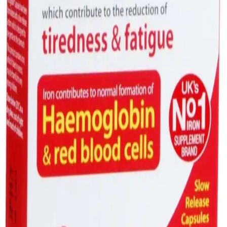
kolaylığı sağlar, demir eksikliği ve anemiye karşı güvenilir bir
takviye seçeneğidir.
Marketlerde Bulunan Demir Takviyeleri: Çeşitleri,
Kullanım İpuçları ve Sağlık Önemi
Marketlerde bulunan çeşitli demir takviyeleri, ihtiyaçlara uygun form
ve dozda sunulur. Doğru ürünü seçmek için ürün etiketlerini dikkatle
inceleyin ve uzmanlara danışın.
Demir Takviyeleri: Süpermarketlerde Sağlığınıza
Destek Olacak Bilgiler ve Tavsiyeler
Süpermarketlerde bulunan demir takviyeleri, farklı form ve dozaj
seçenekleriyle demir eksikliğini gidermede önemli rol oynar.
Güvenilir ürünler ve doğru kullanım ipuçlarıyla sağlığınızı
destekleyin.
Süpermarketlerde Karşınıza Çıkabilecek Metal
Türleri ve Özellikleri Rehberi
Süpermarketlerde sıkça rastlanan metal türleri ve özellikleri
hakkında bilgi edinerek ürünleri doğru kullanabilir, dayanıklılık ve
kaliteyi artırabilirsiniz.