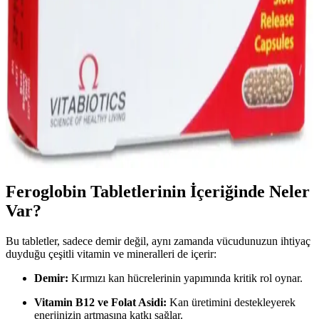
Türleri ve Özellikleri Rehberi
Süpermarketlerde sıkça rastlanan metal türleri ve özellikleri
hakkında bilgi edinerek ürünleri doğru kullanabilir, dayanıklılık ve
kaliteyi artırabilirsiniz.
Feroglobin: Demir ve Vitamin Takviyesi ile Sağlıklı
Kan ve Enerji Desteği
Feroglobin, demir, çinko ve B vitaminleri içeren mideyi yormayan
bir takviyedir. Demir eksikliği ve yorgunlukla mücadelede destek
sağlar, bağışıklığı güçlendirir ve enerji seviyelerini yükseltir.
Feroglobin Tabletlerinin İçeriğinde Neler
Var?
Bu tabletler, sadece demir değil, aynı zamanda vücudunuzun ihtiyaç
duyduğu çeşitli vitamin ve mineralleri de içerir:
Demir:
Kırmızı kan hücrelerinin yapımında kritik rol oynar.
Vitamin B12 ve Folat Asidi:
Kan üretimini destekleyerek
enerjinizin artmasına katkı sağlar.