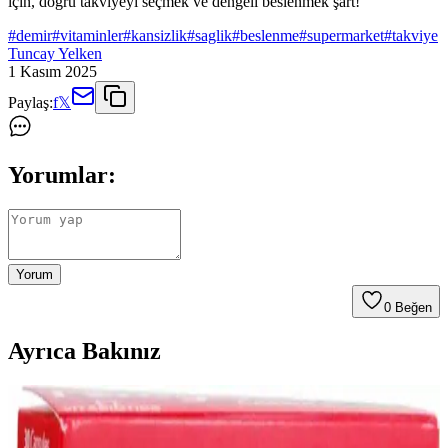
için, doğru takviyeyi seçmek ve dengeli beslenmek şart!
#
demir
#
vitaminler
#
kansizlik
#
saglik
#
beslenme
#
supermarket
#
takviye
Tuncay Yelken
1 Kasım 2025
Paylaş:
f
𝕏
Yorumlar:
Yorum
0
Beğen
Ayrıca Bakınız
Demir Takviyesi Seçimi ve Kullanımı: Sağlıklı Kan
ve Oksijen Taşımada Temel Rol