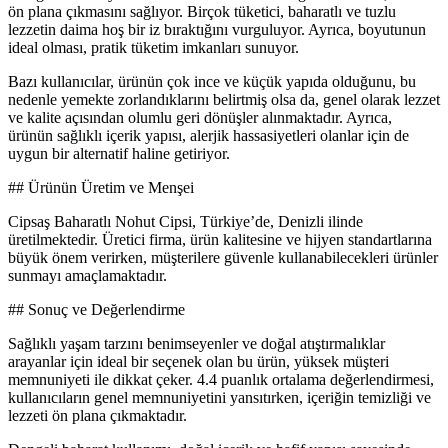
ön plana çıkmasını sağlıyor. Birçok tüketici, baharatlı ve tuzlu
lezzetin daima hoş bir iz bıraktığını vurguluyor. Ayrıca, boyutunun
ideal olması, pratik tüketim imkanları sunuyor.
Bazı kullanıcılar, ürünün çok ince ve küçük yapıda olduğunu, bu
nedenle yemekte zorlandıklarını belirtmiş olsa da, genel olarak lezzet
ve kalite açısından olumlu geri dönüşler alınmaktadır. Ayrıca,
ürünün sağlıklı içerik yapısı, alerjik hassasiyetleri olanlar için de
uygun bir alternatif haline getiriyor.
## Ürünün Üretim ve Menşei
Cipsaş Baharatlı Nohut Cipsi, Türkiye’de, Denizli ilinde
üretilmektedir. Üretici firma, ürün kalitesine ve hijyen standartlarına
büyük önem verirken, müşterilere güvenle kullanabilecekleri ürünler
sunmayı amaçlamaktadır.
## Sonuç ve Değerlendirme
Sağlıklı yaşam tarzını benimseyenler ve doğal atıştırmalıklar
arayanlar için ideal bir seçenek olan bu ürün, yüksek müşteri
memnuniyeti ile dikkat çeker. 4.4 puanlık ortalama değerlendirmesi,
kullanıcıların genel memnuniyetini yansıtırken, içeriğin temizliği ve
lezzeti ön plana çıkmaktadır.