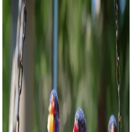
Sağlıklı Tatlı Tarifleri
Evde bulunan temel malzemelerle hazırlanan ekonomik ve sağlıklı
tatlı tarifleri, farklı malzemelerle besleyici ve pratik çözümler
sunuyor. Tatlı ihtiyacınızı dengeli şekilde karşılayabilirsiniz.
Gıda ve İçecek Markaları: Ürün Çeşitliliği ve
Tüketici Tercihleri Analizi
Gıda ve içecek sektöründeki çeşitli markalar, ürün çeşitliliği ve kalite
standartlarıyla tüketicilerin ihtiyaçlarına cevap veriyor, rekabeti
şekillendiriyor.
Kahve Dünyası ve Marketlerdeki Granola
Seçenekleri Sağlıklı Yaşam İçin Uygun Alternatifler
Kahve Dünyası ve marketlerdeki granola ürünleri, doğal içerikleri
ve sağlıklı beslenmeye uygun özellikleriyle öne çıkıyor. Bu
makalede, granola'nın faydaları ve seçim kriterleri detaylandırıldı.
Evde Bulyon Hazırlama Rehberi: Lezzetli ve Doğal
Tarifler