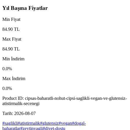
Yıl Başına Fiyatlar
Min Fiyat
84.90
TL
Max Fiyat
84.90
TL
Min İndirim
0.0
%
Max İndirim
0.0
%
Product ID:
cipsas-baharatli-nohut-cipsi-saglikli-vegan-ve-glutensiz-
atistirmalik-secenegi
Tarih:
2026-08-07
#
saglikli
#
atistirmalik
#
glutensiz
#
vegan
#
dogal-
baharatlar
#
zeytinyagli
#
diyet-dostu