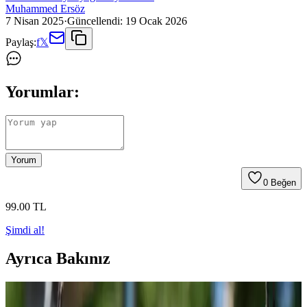
Muhammed Ersöz
7 Nisan 2025
·
Güncellendi:
19 Ocak 2026
Paylaş:
f
𝕏
Yorumlar:
Yorum
0
Beğen
99
.00
TL
Şimdi al!
Ayrıca Bakınız
Evde Kolayca Hazırlanabilen Uygun Fiyatlı ve