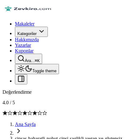
Makaleler
Kategoriler
Hakkımızda
Yazarlar
Kuponlar
Ara...
⌘
K
Toggle theme
Değerlendirme
4.0
/
5
Ana Sayfa
cipsas-baharatli-nohut-cipsi-saglikli-vegan-ve-glutensiz-