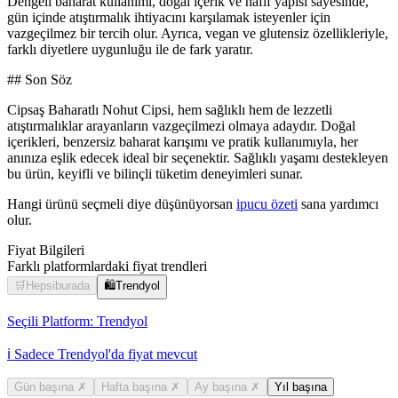
Dengeli baharat kullanımı, doğal içerik ve hafif yapısı sayesinde,
gün içinde atıştırmalık ihtiyacını karşılamak isteyenler için
vazgeçilmez bir tercih olur. Ayrıca, vegan ve glutensiz özellikleriyle,
farklı diyetlere uygunluğu ile de fark yaratır.
## Son Söz
Cipsaş Baharatlı Nohut Cipsi, hem sağlıklı hem de lezzetli
atıştırmalıklar arayanların vazgeçilmezi olmaya adaydır. Doğal
içerikleri, benzersiz baharat karışımı ve pratik kullanımıyla, her
anınıza eşlik edecek ideal bir seçenektir. Sağlıklı yaşamı destekleyen
bu ürün, keyifli ve bilinçli tüketim deneyimleri sunar.
Hangi ürünü seçmeli diye düşünüyorsan
ipucu özeti
sana yardımcı
olur.
Fiyat Bilgileri
Farklı platformlardaki fiyat trendleri
🛒
Hepsiburada
🛍️
Trendyol
Seçili Platform:
Trendyol
ℹ️ Sadece Trendyol'da fiyat mevcut
Gün başına
✗
Hafta başına
✗
Ay başına
✗
Yıl başına