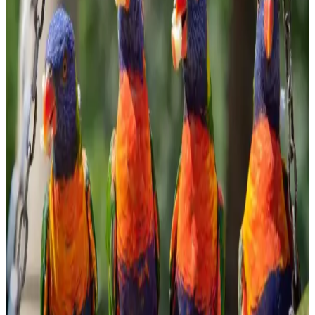
Evde bulyon hazırlamak, doğal ve lezzetli sonuçlar elde etmenizi
sağlar. Malzeme seçimi ve pişirme süresiyle zengin aromalar
yakalayın, sağlıklı ve ekonomik tarifler için ideal bir yöntem.
Ormanlı Pirinci Nedir ve Özellikleriyle Mutfakta
Doğal Bir Seçenek
Ormanlı pirinci, doğal ortamda yetişen aromatik ve sağlıklı bir pirinç
türüdür. Geleneksel tekniklerle hazırlanan bu pirinç, yemeklere
özgün tat ve aroma katar, doğru pişirme teknikleriyle lezzetini ortaya
çıkarır.
Bozkırlı Çavuşoğlu Tahin: Doğal ve Sağlıklı
Ürünlerle Marketlerde Öne Çıkıyor
Bozkırlı Çavuşoğlu tahin, yüksek kaliteli susam ve doğal üretim
yöntemleriyle sağlıklı beslenmeye uygun, marketlerde sık tercih
edilen organik ve katkısız bir tahin seçeneğidir.
Migros'ta Pratik ve Lezzetli Haşlamalık Mısır
Seçenekleri ve Kullanım İpuçları
Migros'ta satılan haşlamalık mısır, pratik hazırlanabilirliği ve sağlıklı