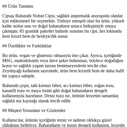
## Ürün Tanıtımı
Cipsaş Baharatlı Nohut Cipsi, sağlıklı atıştırmalık arayışında olanlar
için mükemmel bir seçenektir. Türkiye menşeli olan bu ürün, yüksek
kalite nohut unu ve doğal baharatların ustaca birleşimiyle ortaya
çıkmıştır. 85 gramlık paketler halinde sunulan bu cips, her lokmada
hem lezzet hem de besleyicilik sunar.
## Özellikler ve Farklılıklar
Bu ürün, vegan ve glutensiz olmasıyla öne çıkar. Ayrıca, içeriğinde
MSG, maltodekstrin veya ilave şeker bulunmaz, böylece doğallığını
korur ve sağlıklı yaşam tarzını benimseyenlerin tercihi olur.
Zeytinyağı kullanımı sayesinde, ürün hem lezzetli hem de daha hafif
bir yapıya sahiptir.
Baharatlı çeşni, tatlı kırmızı biber, acı kırmızı biber, soğan tozu,
karanfil tozu ve maya özütü gibi doğal baharatların dengeli
kullanımıyla hazırlanır. Deniz tuzu ise, ürünün lezzetini tamamlar,
sağlıklı tuz kaynağı olarak tercih edilir.
## Müşteri Yorumları ve Gözlemler
Kullanıcılar, ürünün içeriğinin temiz ve tadının oldukça güzel
olduğunu belirtiyor. Baharatların ve tuzun dengeli kullanımı, lezzetin