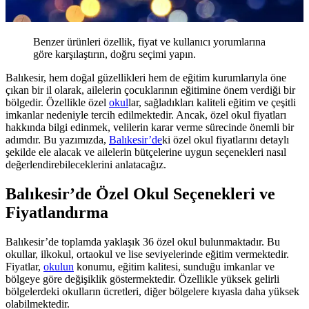
Benzer ürünleri özellik, fiyat ve kullanıcı yorumlarına
göre karşılaştırın, doğru seçimi yapın.
Balıkesir, hem doğal güzellikleri hem de eğitim kurumlarıyla öne
çıkan bir il olarak, ailelerin çocuklarının eğitimine önem verdiği bir
bölgedir. Özellikle özel
okul
lar, sağladıkları kaliteli eğitim ve çeşitli
imkanlar nedeniyle tercih edilmektedir. Ancak, özel okul fiyatları
hakkında bilgi edinmek, velilerin karar verme sürecinde önemli bir
adımdır. Bu yazımızda,
Balıkesir’de
ki özel okul fiyatlarını detaylı
şekilde ele alacak ve ailelerin bütçelerine uygun seçenekleri nasıl
değerlendirebileceklerini anlatacağız.
Balıkesir’de Özel Okul Seçenekleri ve
Fiyatlandırma
Balıkesir’de toplamda yaklaşık 36 özel okul bulunmaktadır. Bu
okullar, ilkokul, ortaokul ve lise seviyelerinde eğitim vermektedir.
Fiyatlar,
okulun
konumu, eğitim kalitesi, sunduğu imkanlar ve
bölgeye göre değişiklik göstermektedir. Özellikle yüksek gelirli
bölgelerdeki okulların ücretleri, diğer bölgelere kıyasla daha yüksek
olabilmektedir.