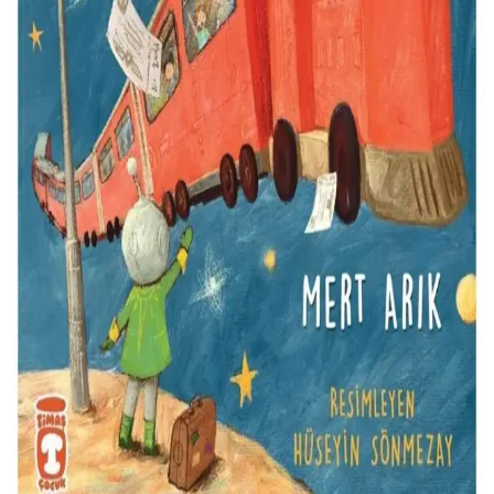
başarı sağlama yolları anlatılıyor.
Güvenilir Laboratuvar Mikroskop Lamel Setleri:
Özellikleri ve Kullanım Alanları
Kaliteli laboratuvar lamel setleri, yüksek çözünürlük ve dayanıklılık
sağlayarak mikroskop kullanımını optimize eder. Farklı boyut ve
şekillerdeki lameller, çeşitli araştırma ve tıbbi uygulamalara
uygundur.
OEM Acil Durum Düdüğü ve Povit Ipli Düdük
Karşılaştırması: Hangi Ürün Sizin İçin Uygun
Bu karşılaştırmada OEM Acil Durum Düdüğü ile Povit Ipli
Düdük'ün özellikleri, kullanıcı yorumları ve kullanım alanları detaylı
şekilde incelenerek en uygun acil yardım aracını seçmenize yardımcı
olunur.
Timaş Çocuk Uzaya Giden Tren Kitabı: Hayal
Gücünü Geliştiren Uzay Macerası
Çocuklar için tasarlanmış Timaş Uzaya Giden Tren, hayal gücünü
geliştiren, uzay macerasını anlatan eğitici ve eğlenceli bir kitap, genç