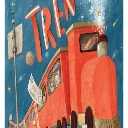
kullanımı önemlidir.
Z Peçete Nedir ve Günlük Yaşamda Kullanım
Alanları Hakkında Detaylı Bilgi
Z peçete, çocuklar için eğitim ve eğlence amaçlı, üzerinde 'Z' harfi
bulunan peçeteler ile temizlik ve hijyen ürünleri arasında yer alır.
Farklı tasarım ve özellikleriyle çeşitli kullanım alanlarına sahiptir.
Otizmli Bireyler İçin Yemek Pişirme: İlk Deneme,
Güvenlik ve Pratik Öneriler
Otizmli bireylerin yemek pişirme sürecinde karşılaştığı zorluklar,
güvenlik önlemleri ve pratik öneriler ele alınarak ilk denemede
başarı sağlama yolları anlatılıyor.
Güvenilir Laboratuvar Mikroskop Lamel Setleri:
Özellikleri ve Kullanım Alanları
Kaliteli laboratuvar lamel setleri, yüksek çözünürlük ve dayanıklılık
sağlayarak mikroskop kullanımını optimize eder. Farklı boyut ve
şekillerdeki lameller, çeşitli araştırma ve tıbbi uygulamalara
uygundur.