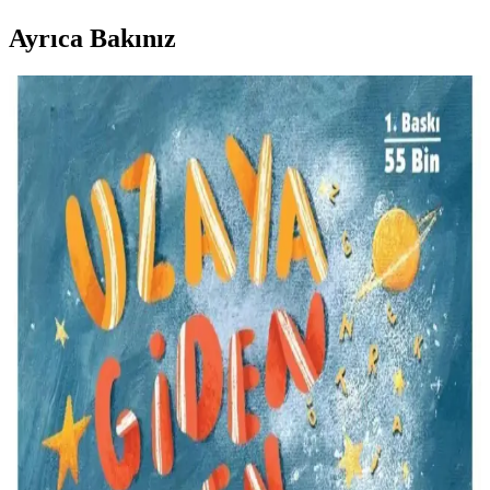
Ayrıca Bakınız
Ekonomik Gebelik ve Bebek Bakımı İçin Temel
İhtiyaçlar ve Tasarruf Yöntemleri
Gebelik ve bebek bakımında bütçe dostu yöntemler, temel
ihtiyaçların önceliklendirilmesi, ikinci el ürünlerin kullanımı ve bez
masraflarını azaltma stratejileri ele alınmaktadır.
Copy Mate A4 Fotokopi Kağıdı 75g 2500 Adet Ofis
ve Eğitim İçin Güvenilir Çözüm
Copy Mate A4 fotokopi kağıdı, 75 gramlık yapısı ve 2500 adetlik
paketiyle yüksek kalite, dayanıklılık ve ekonomik çözüm sunar, ofis
ve eğitim ihtiyaçlarınızı karşılar.
Brasil'de CFOP 6912 Kodu ile Geçici Ürün
Gösterimi ve Sevkiyat İşlemleri
CFOP 6912, Brasil'de ürünlerin geçici gösterim, sergi veya eğitim
amaçlı sevkiyatını tanımlar, vergi ve yasal düzenlemelerle uyumlu