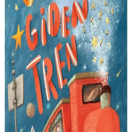
Copy Mate A4 fotokopi kağıdı, 75 gramlık yapısı ve 2500 adetlik
paketiyle yüksek kalite, dayanıklılık ve ekonomik çözüm sunar, ofis
ve eğitim ihtiyaçlarınızı karşılar.
Brasil'de CFOP 6912 Kodu ile Geçici Ürün
Gösterimi ve Sevkiyat İşlemleri
CFOP 6912, Brasil'de ürünlerin geçici gösterim, sergi veya eğitim
amaçlı sevkiyatını tanımlar, vergi ve yasal düzenlemelerle uyumlu
kullanımı önemlidir.
Z Peçete Nedir ve Günlük Yaşamda Kullanım
Alanları Hakkında Detaylı Bilgi
Z peçete, çocuklar için eğitim ve eğlence amaçlı, üzerinde 'Z' harfi
bulunan peçeteler ile temizlik ve hijyen ürünleri arasında yer alır.
Farklı tasarım ve özellikleriyle çeşitli kullanım alanlarına sahiptir.
Otizmli Bireyler İçin Yemek Pişirme: İlk Deneme,
Güvenlik ve Pratik Öneriler
Otizmli bireylerin yemek pişirme sürecinde karşılaştığı zorluklar,
güvenlik önlemleri ve pratik öneriler ele alınarak ilk denemede