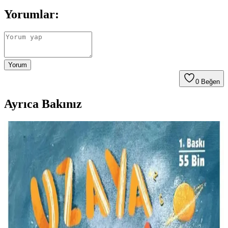
Yorumlar:
Yorum
0
Beğen
Ayrıca Bakınız
Ekonomik Gebelik ve Bebek Bakımı İçin Temel
İhtiyaçlar ve Tasarruf Yöntemleri
Gebelik ve bebek bakımında bütçe dostu yöntemler, temel
ihtiyaçların önceliklendirilmesi, ikinci el ürünlerin kullanımı ve bez
masraflarını azaltma stratejileri ele alınmaktadır.
Copy Mate A4 Fotokopi Kağıdı 75g 2500 Adet Ofis
ve Eğitim İçin Güvenilir Çözüm