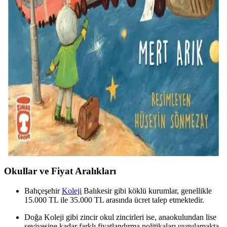
OEM Acil Durum Düdüğü ve Povit Ipli Düdük
Karşılaştırması: Hangi Ürün Sizin İçin Uygun
Bu karşılaştırmada OEM Acil Durum Düdüğü ile Povit Ipli
Düdük'ün özellikleri, kullanıcı yorumları ve kullanım alanları detaylı
şekilde incelenerek en uygun acil yardım aracını seçmenize yardımcı
olunur.
Timaş Çocuk Uzaya Giden Tren Kitabı: Hayal
Gücünü Geliştiren Uzay Macerası
Çocuklar için tasarlanmış Timaş Uzaya Giden Tren, hayal gücünü
geliştiren, uzay macerasını anlatan eğitici ve eğlenceli bir kitap, genç
okuyucuların ilgisini çeker ve yaratıcılıklarını destekler.
Okullar ve Fiyat Aralıkları
Bahçeşehir
Koleji
Balıkesir gibi köklü kurumlar, genellikle
15.000 TL ile 35.000 TL arasında ücret talep etmektedir.
Doğa Koleji gibi zincir okul zincirleri ise, anaokulundan lise
seviyesine kadar farklı fiyatlandırma politikaları uygulamakta,