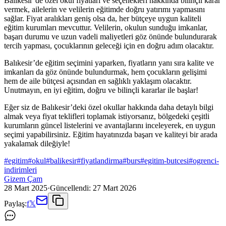
Balıkesir’de özel okul fiyatları ve seçenekleri hakkında bilinçli karar
vermek, ailelerin ve velilerin eğitimde doğru yatırımı yapmasını
sağlar. Fiyat aralıkları geniş olsa da, her bütçeye uygun kaliteli
eğitim kurumları mevcuttur. Velilerin, okulun sunduğu imkanlar,
başarı durumu ve uzun vadeli maliyetleri göz önünde bulundurarak
tercih yapması, çocuklarının geleceği için en doğru adım olacaktır.
Balıkesir’de eğitim seçimini yaparken, fiyatların yanı sıra kalite ve
imkanları da göz önünde bulundurmak, hem çocukların gelişimi
hem de aile bütçesi açısından en sağlıklı yaklaşım olacaktır.
Unutmayın, en iyi eğitim, doğru ve bilinçli kararlar ile başlar!
Eğer siz de Balıkesir’deki özel okullar hakkında daha detaylı bilgi
almak veya fiyat teklifleri toplamak istiyorsanız, bölgedeki çeşitli
kurumların güncel listelerini ve avantajlarını inceleyerek, en uygun
seçimi yapabilirsiniz. Eğitim hayatınızda başarı ve kaliteyi bir arada
yakalamak dileğiyle!
#
egitim
#
okul
#
balikesir
#
fiyatlandirma
#
burs
#
egitim-butcesi
#
ogrenci-
indirimleri
Gizem Çam
28 Mart 2025
·
Güncellendi:
27 Mart 2026
Paylaş:
f
𝕏