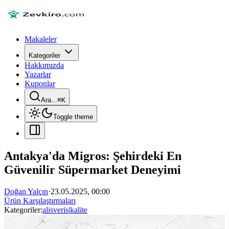
Makaleler
Kategoriler
Hakkımızda
Yazarlar
Kuponlar
Ara...
⌘
K
Toggle theme
Antakya'da Migros: Şehirdeki En
Güvenilir Süpermarket Deneyimi
Doğan Yalçın
·
23.05.2025, 00:00
Ürün Karşılaştırmaları
Kategoriler:
alisveris
|
kalite