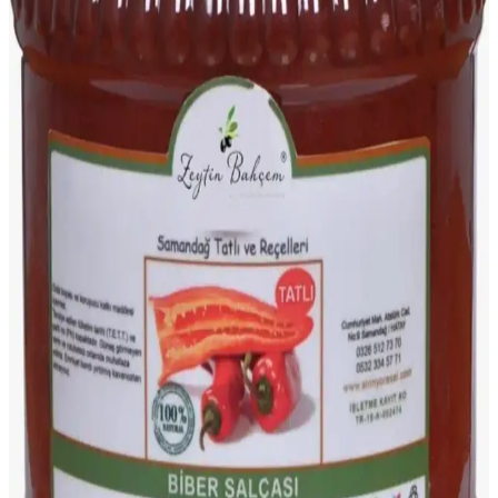
alternatifleri ve seyahat süreleri hakkında kapsamlı bilgiler içerir,
bölgeyi ziyaret edenlere ve seyahat planlayanlara rehberlik eder.
Antakya'nın Eşsiz Yöresel Peynirleri: Sürk ve Diğer
Bölgesel Çeşitler
Antakya'nın çökelek, sürk ve diğer yöresel peynirleri, doğal üretim
ve geleneksel tariflerle hazırlanan benzersiz tatlar sunar. Bu
peynirler, bölgenin kültürel mirasının önemli bir parçasıdır.
Samandağ Biberi: Hatay'ın Özgün ve Taze
Lezzetleriyle Mutfaklara Renk Katar
Samandağ Biberi, Hatay'ın iklimi ve toprak yapısıyla özgün
aromasıyla öne çıkan taze ve kıtır biber. Yemeklere karakter
katarken, stoklarla sınırlı ve kampanya fiyatlarıyla sunuluyor.
Antakya kökenli doğal domates salçası geleneksel
yöntemlerle üretilmiş ve katkısız
Geleneksel yöntemlerle odun ateşinde pişirilerek güneşte kurutulan,
katkısız, doğal ve taze Hatay domates salçası, yemeklere derinlik ve
zenginlik katar, sağlıklı ve otantik lezzet sunar.