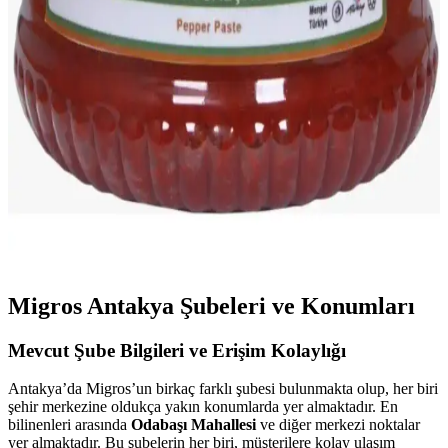
Hatay Antakya Doğal Salamura İnek Köy Peyniri 5
Kg - Geleneksel ve Organik Lezzet
Hatay bölgesinin geleneksel yöntemleriyle el yapımı, doğal ve
katkısız salamura inek köy peyniri, 5 kg'lık paketle sofralarınıza
lezzet ve sağlık katıyor.
Antakya'nın Geleneksel El Yapımı Organik Tatlı
Biber Salçası – Doğal ve Katkısız Lezzet
Antakya bölgesine özgü el yapımı, organik ve katkısız tatlı biber
salçası, doğal içerikleri ve yoğun kıvamıyla yemeklerinize sağlık ve
lezzet getirir.
Migros Antakya Şubeleri ve Konumları
Mevcut Şube Bilgileri ve Erişim Kolaylığı
Antakya’da Migros’un birkaç farklı şubesi bulunmakta olup, her biri
şehir merkezine oldukça yakın konumlarda yer almaktadır. En
bilinenleri arasında
Odabaşı Mahallesi
ve diğer merkezi noktalar
yer almaktadır. Bu şubelerin her biri, müşterilere kolay ulaşım