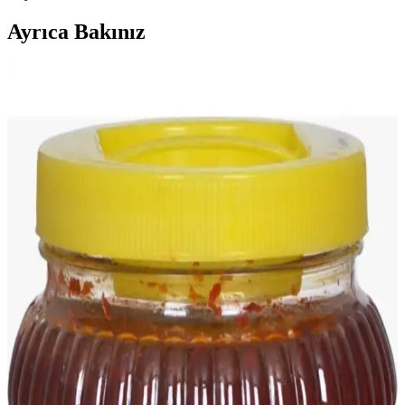
Ayrıca Bakınız
Hatay’ın Geleneksel Kırma Yeşil Zeytinleri: Doğal ve
Özgün Lezzetler
Hatay’ın Antakya bölgesine özgü Söylemez Zeytincilik’in el yapımı
kırma yeşil zeytinleri, doğal yöntemlerle hazırlanmış, lezzet ve
kaliteyi bir arada sunan geleneksel ürünlerdir.
Gerekseal Antakya Kırma Yeşil Zeytin: Doğal ve
Vegan Dostu Lezzetli Seçenek
Gerekseal Antakya Kırma Yeşil Zeytin, doğal lezzeti ve özgün
dokusuyla sağlıklı, vegan dostu bir atıştırmalıktır. Tazelik ve kaliteyi
öne çıkaran bu ürün, antakya zeytininin benzersiz tadını sunar.
Antakya ile İskenderun Arası Mesafe ve Ulaşım
Seçenekleri Rehberi
Antakya ile İskenderun arasındaki yaklaşık 60 km'lik mesafe, ulaşım