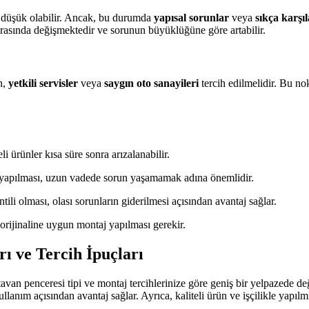
 düşük olabilir. Ancak, bu durumda
yapısal sorunlar
veya
sıkça karşıl
rasında değişmektedir ve sorunun büyüklüğüne göre artabilir.
n,
yetkili servisler
veya
saygın oto sanayileri
tercih edilmelidir. Bu n
li ürünler kısa süre sonra arızalanabilir.
n yapılması, uzun vadede sorun yaşamamak adına önemlidir.
ili olması, olası sorunların giderilmesi açısından avantaj sağlar.
rijinaline uygun montaj yapılması gerekir.
ı ve Tercih İpuçları
 tavan penceresi tipi ve montaj tercihlerinize göre geniş bir yelpazede d
anım açısından avantaj sağlar. Ayrıca, kaliteli ürün ve işçilikle yapılm