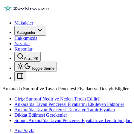
Makaleler
Kategoriler
Hakkımızda
Yazarlar
Kuponlar
Ara...
⌘
K
Toggle theme
Ankara'da Sunroof ve Tavan Penceresi Fiyatları ve Detaylı Bilgiler
Giriş: Sunroof Nedir ve Neden Tercih Edilir?
Ankara’da Tavan Penceresi Fiyatlarını Etkileyen Faktörler
Ankara’da Tavan Penceresi Takma ve Tamir Fiyatları
Dikkat Edilmesi Gerekenler
Sonuç: Ankara’da Tavan Penceresi Fiyatları ve Tercih İpuçları
Ana Sayfa