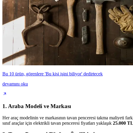
Bu 10 ürün, görenlere 'Bu kişi işini biliyor' dedirtecek
devamını oku
1. Araba Modeli ve Markası
Her araç modelinin ve markasının tavan penceresi takma maliyeti farkl
sınıf araçlar için elektrikli tavan penceresi fiyatları yaklaşık
25.000 T