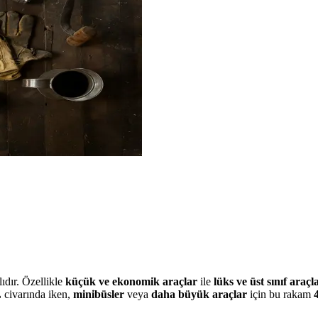
ıdır. Özellikle
küçük ve ekonomik araçlar
ile
lüks ve üst sınıf araçl
L
civarında iken,
minibüsler
veya
daha büyük araçlar
için bu rakam