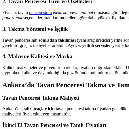
2. Tavan Penceresi Türü ve Özellikleri
Fiyatlar, tavan
penceresinin
elektrikli
veya
manuel
olmasına göre değiş
panoramik
seçenekler, standart modellere göre daha yüksek fiyatlara s
3. Takma Yöntemi ve İşçilik
Tavan penceresinin
sonradan takılması
(yani araç üreticisi yerine s
gerektirdiği için, maliyetler artabilir. Ayrıca,
yetkili servisler
yerine
ba
4. Malzeme Kalitesi ve Marka
Kaliteli malzemeler ve güvenilir markalar, fiyatları doğrudan etkiler. 
uygunken kalite ve dayanıklılığı da göz önünde bulundurmak önemlid
Ankara’da Tavan Penceresi Takma ve Tami
Tavan Penceresi Takma Maliyeti
Ankara’da,
sıfır araçlar için
tavan penceresi takma fiyatları genellikl
maliyetleri fiyatı etkileyen unsurlardır.
İkinci El Tavan Penceresi ve Tamir Fiyatları