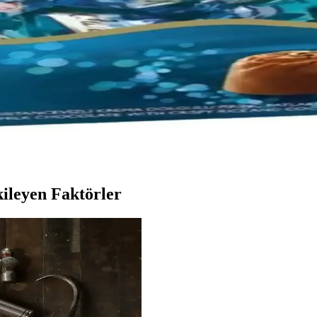
ı Seti 252 Parça Detaylı ve Gerçekçi Tasarım
ama ile çocukların el becerilerini ve hayal gücünü geliştiren detaylı 
e Detaylı Bilgi
leri hakkında temel bilgiler ve seçenekler. Otomobil içi konfor ve tatlı d
 Çikolata Dolgu Kullanımı
leri, dayanıklılık ve estetiği bir arada sunar. Uzun ömürlü ve şık iç t
kileyen Faktörler