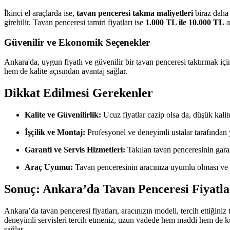
İkinci el araçlarda ise,
tavan penceresi takma maliyetleri
biraz daha
girebilir. Tavan penceresi tamiri fiyatları ise
1.000 TL ile 10.000 TL
a
Güvenilir ve Ekonomik Seçenekler
Ankara'da, uygun fiyatlı ve güvenilir bir tavan penceresi taktırmak içi
hem de kalite açısından avantaj sağlar.
Dikkat Edilmesi Gerekenler
Kalite ve Güvenilirlik:
Ucuz fiyatlar cazip olsa da, düşük kalite
İşçilik ve Montaj:
Profesyonel ve deneyimli ustalar tarafında
Garanti ve Servis Hizmetleri:
Takılan tavan penceresinin garant
Araç Uyumu:
Tavan penceresinin aracınıza uyumlu olması ve o
Sonuç: Ankara’da Tavan Penceresi Fiyatlar
Ankara’da tavan penceresi fiyatları, aracınızın modeli, tercih ettiğiniz
deneyimli servisleri tercih etmeniz, uzun vadede hem maddi hem de kull
sağlar.