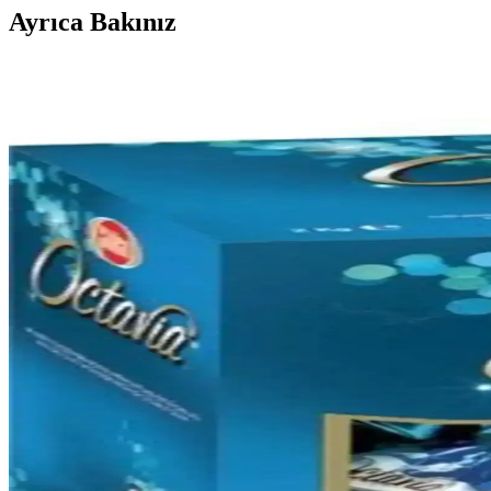
Ayrıca Bakınız
Hot Wheels Fast and Furious Honda S2000 Modeli İnc
Hot Wheels Fast and Furious Honda S2000 modeli, yüksek detay ve kalit
Phoenix bölgesinde otomobil tutkunlarına yönelik etk
Phoenix AZ Solo bölgesinde düzenlenen otomobil etkinlikleri ve satılan
Migros'ta Lastik Parlatıcı Ürünleri ve Kullanım İpuçla
Migros'ta lastik parlatıcı ürünleri ve kullanımı hakkında bilgiler, estet
HTY 2'li Saplı Oto Fırça ve Süpürge Seti ile Araç Temi
HTY markasının çiftli seti, ergonomik tasarımıyla araç iç ve dış yüzeyl
Onton Tüy Alma Bandı: Evde ve Araçta Tüy ve Parçac
Onton Tüy Alma Bandı, güçlü yapışkan bantları ve kullanışlı tasarımıyla