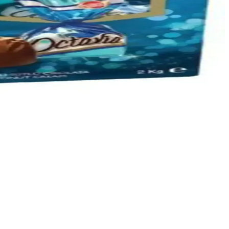
bir yarış arabası modeli sunar.
ünyasına dair detaylar burada.
asarım için doğru malzeme seçimi önemlidir.