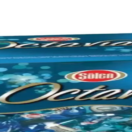
elemesi ve Koleksiyon Değeri
eli tasarımıyla koleksiyoncular ve otomobil tutkunları için ideal. Renk
inlikler ve satılan ürünler hakkında detaylar
 ürünler, bölgenin otomobil tutkusunu yansıtıyor. Ürünler arasında tişört
rı Araç Estetiği İçin Önemli Bilgiler
ik ve koruma amaçlı ürünlerin özellikleri ve alışveriş ipuçları sunuluyor.
zliği Kolaylaşır
erini etkili ve kolayca temizler, dayanıklı yapısıyla uzun ömür sağlar.
ık Temizliği İçin Yenilikçi Çözüm
 ev ve araçtaki tüyleri hızlıca ve zahmetsizce temizler, hijyen sağlar.