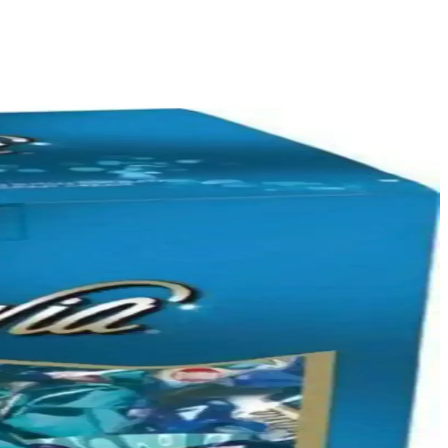
 ve detaylar özenle hazırlanmış olup, güvenli paketle teslim edilir.
ler ve su şişeleri öne çıkıyor.