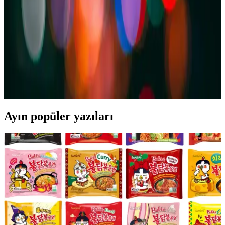
Fesleğen, parmesan ve fıstıkla hazırlanan pesto soslu makarna,
pratik ve lezzetli bir yemek seçeneği sunar. Taze malzemelerle evde
kolayca yapabilir, farklı tariflerle zenginleştirebilirsiniz.
Knorr Bardak Makarna: Hızlı ve Pratik Çözümlerle
Lezzetli Yemek Alternatifi
Zamanı kısıtlı olanlar için ideal, hızlı ve lezzetli knorr bardak
makarna ile kolayca doyurucu yemekler hazırlayın, farklı tat
seçenekleriyle her ortamda tüketebilirsiniz.
Ayın popüler yazıları