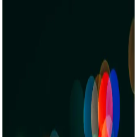
zengin soslarla dengeli ve lezzetli öğünler oluşturmak mümkündür.
Fasulye ile Hazırlanan Pratik ve Doyurucu Gulaş
(Chili Mac) Tarifi ve Özellikleri
Fasulye, kıyma, makarna ve sebzelerle hazırlanan bu pratik gulaş
tarifi, Orta Batı Amerika'da chili mac olarak bilinir. Esnek yapısıyla
farklı malzemelerle zenginleştirilebilir.
40 Kişilik Lise Öğrencileri İçin Makarna Hazırlama
ve Servis Rehberi
40 kişilik lise grubu için makarna miktarı, pişirme ve servis
yöntemleri detaylı şekilde ele alınmıştır. Doğru porsiyon, sıcak tutma
ve hijyen önlemleriyle besleyici yemek planlaması sunuluyor.
Ev Yapımı Makarna Sosunu Restoran Kalitesine
Yaklaştırmanın Yöntemleri ve İpuçları
Ev yapımı makarna soslarının restoran kalitesine ulaşması için
kaliteli malzeme seçimi, doğru pişirme teknikleri ve baharat dengesi
önemlidir. Uzun pişirme süresi ve uygun yağ kullanımı lezzeti artırır.