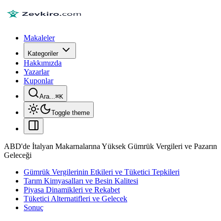
Makaleler
Kategoriler
Hakkımızda
Yazarlar
Kuponlar
Ara...
⌘
K
Toggle theme
ABD'de İtalyan Makarnalarına Yüksek Gümrük Vergileri ve Pazarın
Geleceği
Gümrük Vergilerinin Etkileri ve Tüketici Tepkileri
Tarım Kimyasalları ve Besin Kalitesi
Piyasa Dinamikleri ve Rekabet
Tüketici Alternatifleri ve Gelecek
Sonuç