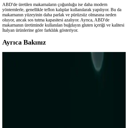
ABD'de üretilen makarnaların çoğunluğu ise daha modern
yöntemlerle, genellikle teflon kalıplar kullanılarak yapılıyor. Bu da
makarnanın yüzeyinin daha parlak ve pürüzsüz olmasına neden
oluyor, ancak sos tutma kapasitesi azalıyor. Ayrıca, ABD'de
makarnanın üretiminde kullanılan buğdayın gluten içeriği ve kalitesi
İtalyan ürünlerine göre farklılık gösteriyor.
Ayrıca Bakınız
Noel İçin Ekonomik ve Doyurucu Ana Yemek
Seçenekleri ve Alışveriş Stratejileri
Noel yemeği için ekonomik ana yemekler arasında domuz eti,
makarna çeşitleri ve lahana sarması gibi doyurucu seçenekler
bulunur. İndirimleri takip ederek bütçenize uygun lezzetler
hazırlayabilirsiniz.
Makarna Yemeklerinde Sağlıklı Alternatifler: Sebze
ve Baklagil Bazlı Seçenekler
Makarna yerine sebze ve baklagil bazlı alternatifler kullanarak
beslenme kalitenizi artırabilirsiniz. Porsiyon kontrolü ve sebze