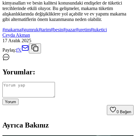
kimyasalları ve besin kalitesi konusundaki endişeler de tüketici
tercihlerinde etkili oluyor. Bu gelişmeler, makarna tüketim
alışkanlıklarında değişikliklere yol açabilir ve ev yapımı makarna
gibi alternatiflerin önem kazanmasına neden olabilir.
#
makarna
#
gumruk
#
tarim
#
besin
#
pazar
#
uretim
#
tuketici
Ceyda Akman
17 Aralık 2025
Paylaş:
f
𝕏
Yorumlar:
Yorum
0
Beğen
Ayrıca Bakınız