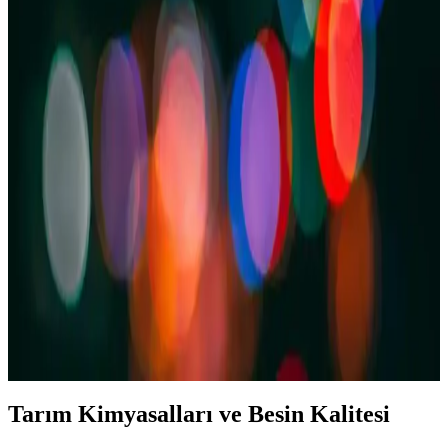
Evde Pratik ve Lezzetli Pesto Soslu Makarna Tarifi
Evde pesto soslu makarna yapımı, taze fesleğen ve kaliteli
malzemelerle hazırlanan pratik ve ekonomik bir yemektir. Adımlar
detaylı anlatılarak, lezzetli ve sağlıklı bir tarif sunuluyor.
Pesto Soslu Makarna Tarifi: Lezzetli ve Pratik Bir
İtalyan Yemeği
Fesleğen, parmesan ve fıstıkla hazırlanan pesto soslu makarna,
pratik ve lezzetli bir yemek seçeneği sunar. Taze malzemelerle evde
kolayca yapabilir, farklı tariflerle zenginleştirebilirsiniz.
Knorr Bardak Makarna: Hızlı ve Pratik Çözümlerle
Lezzetli Yemek Alternatifi
Zamanı kısıtlı olanlar için ideal, hızlı ve lezzetli knorr bardak
makarna ile kolayca doyurucu yemekler hazırlayın, farklı tat
seçenekleriyle her ortamda tüketebilirsiniz.
Tarım Kimyasalları ve Besin Kalitesi