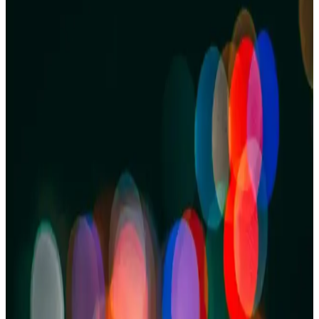
40 Kişilik Lise Öğrencileri İçin Makarna Hazırlama
ve Servis Rehberi
40 kişilik lise grubu için makarna miktarı, pişirme ve servis
yöntemleri detaylı şekilde ele alınmıştır. Doğru porsiyon, sıcak tutma
ve hijyen önlemleriyle besleyici yemek planlaması sunuluyor.
Ev Yapımı Makarna Sosunu Restoran Kalitesine
Yaklaştırmanın Yöntemleri ve İpuçları
Ev yapımı makarna soslarının restoran kalitesine ulaşması için
kaliteli malzeme seçimi, doğru pişirme teknikleri ve baharat dengesi
önemlidir. Uzun pişirme süresi ve uygun yağ kullanımı lezzeti artırır.
Evde Pratik ve Lezzetli Pesto Soslu Makarna Tarifi
Evde pesto soslu makarna yapımı, taze fesleğen ve kaliteli
malzemelerle hazırlanan pratik ve ekonomik bir yemektir. Adımlar
detaylı anlatılarak, lezzetli ve sağlıklı bir tarif sunuluyor.
Pesto Soslu Makarna Tarifi: Lezzetli ve Pratik Bir
İtalyan Yemeği