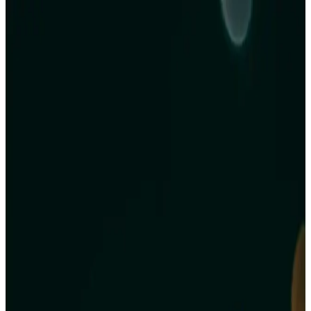
Noel İçin Ekonomik ve Doyurucu Ana Yemek
Seçenekleri ve Alışveriş Stratejileri
Noel yemeği için ekonomik ana yemekler arasında domuz eti,
makarna çeşitleri ve lahana sarması gibi doyurucu seçenekler
bulunur. İndirimleri takip ederek bütçenize uygun lezzetler
hazırlayabilirsiniz.
Makarna Yemeklerinde Sağlıklı Alternatifler: Sebze
ve Baklagil Bazlı Seçenekler
Makarna yerine sebze ve baklagil bazlı alternatifler kullanarak
beslenme kalitenizi artırabilirsiniz. Porsiyon kontrolü ve sebze
zengin soslarla dengeli ve lezzetli öğünler oluşturmak mümkündür.
Fasulye ile Hazırlanan Pratik ve Doyurucu Gulaş
(Chili Mac) Tarifi ve Özellikleri
Fasulye, kıyma, makarna ve sebzelerle hazırlanan bu pratik gulaş
tarifi, Orta Batı Amerika'da chili mac olarak bilinir. Esnek yapısıyla
farklı malzemelerle zenginleştirilebilir.