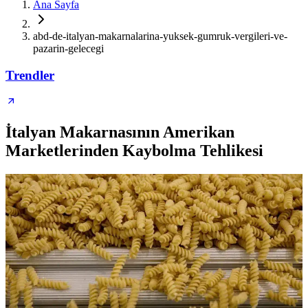
Ana Sayfa
abd-de-italyan-makarnalarina-yuksek-gumruk-vergileri-ve-
pazarin-gelecegi
Trendler
İtalyan Makarnasının Amerikan
Marketlerinden Kaybolma Tehlikesi