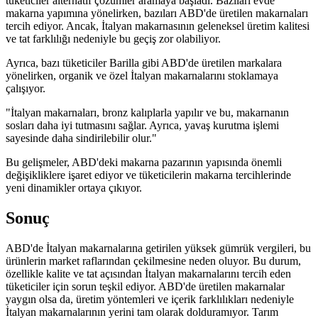
tüketiciler alternatif çözümler aramaya başladı. Bazıları evde
makarna yapımına yönelirken, bazıları ABD'de üretilen makarnaları
tercih ediyor. Ancak, İtalyan makarnasının geleneksel üretim kalitesi
ve tat farklılığı nedeniyle bu geçiş zor olabiliyor.
Ayrıca, bazı tüketiciler Barilla gibi ABD'de üretilen markalara
yönelirken, organik ve özel İtalyan makarnalarını stoklamaya
çalışıyor.
"İtalyan makarnaları, bronz kalıplarla yapılır ve bu, makarnanın
sosları daha iyi tutmasını sağlar. Ayrıca, yavaş kurutma işlemi
sayesinde daha sindirilebilir olur."
Bu gelişmeler, ABD'deki makarna pazarının yapısında önemli
değişikliklere işaret ediyor ve tüketicilerin makarna tercihlerinde
yeni dinamikler ortaya çıkıyor.
Sonuç
ABD'de İtalyan makarnalarına getirilen yüksek gümrük vergileri, bu
ürünlerin market raflarından çekilmesine neden oluyor. Bu durum,
özellikle kalite ve tat açısından İtalyan makarnalarını tercih eden
tüketiciler için sorun teşkil ediyor. ABD'de üretilen makarnalar
yaygın olsa da, üretim yöntemleri ve içerik farklılıkları nedeniyle
İtalyan makarnalarının yerini tam olarak dolduramıyor. Tarım