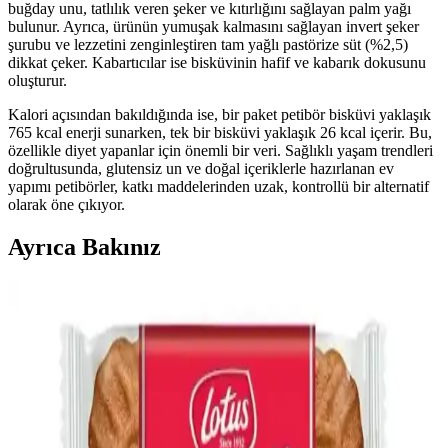
buğday unu, tatlılık veren şeker ve kıtırlığını sağlayan palm yağı
bulunur. Ayrıca, ürünün yumuşak kalmasını sağlayan invert şeker
şurubu ve lezzetini zenginleştiren tam yağlı pastörize süt (%2,5)
dikkat çeker. Kabartıcılar ise bisküvinin hafif ve kabarık dokusunu
oluşturur.
Kalori açısından bakıldığında ise, bir paket petibör bisküvi yaklaşık
765 kcal enerji sunarken, tek bir bisküvi yaklaşık 26 kcal içerir. Bu,
özellikle diyet yapanlar için önemli bir veri. Sağlıklı yaşam trendleri
doğrultusunda, glutensiz un ve doğal içeriklerle hazırlanan ev
yapımı petibörler, katkı maddelerinden uzak, kontrollü bir alternatif
olarak öne çıkıyor.
Ayrıca Bakınız
Amerikan Güney Mutfağından Bisküvi ve Sos
Tarifi: Malzemeler ve Püf Noktaları
Bisküvi ve sos, Amerikan güney mutfağının ekonomik ve doyurucu
kahvaltısıdır. Tarif, yumuşak bisküviler ve kremamsı sosis sosunun
hazırlanışını ve püf noktalarını içerir.
Petibör Bisküvi Gramajları ve Paket Seçenekleri