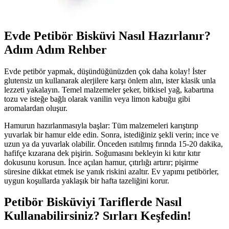
lezzetli atıştırmalık seçeneği sunar.
Evde Petibör Bisküvi Nasıl Hazırlanır?
Adım Adım Rehber
Evde petibör yapmak, düşündüğünüzden çok daha kolay! İster
glutensiz un kullanarak alerjilere karşı önlem alın, ister klasik unla
lezzeti yakalayın. Temel malzemeler şeker, bitkisel yağ, kabartma
tozu ve isteğe bağlı olarak vanilin veya limon kabuğu gibi
aromalardan oluşur.
Hamurun hazırlanmasıyla başlar: Tüm malzemeleri karıştırıp
yuvarlak bir hamur elde edin. Sonra, istediğiniz şekli verin; ince ve
uzun ya da yuvarlak olabilir. Önceden ısıtılmış fırında 15-20 dakika,
hafifçe kızarana dek pişirin. Soğumasını bekleyin ki kıtır kıtır
dokusunu korusun. İnce açılan hamur, çıtırlığı artırır; pişirme
süresine dikkat etmek ise yanık riskini azaltır. Ev yapımı petibörler,
uygun koşullarda yaklaşık bir hafta tazeliğini korur.
Petibör Bisküviyi Tariflerde Nasıl
Kullanabilirsiniz? Sırları Keşfedin!