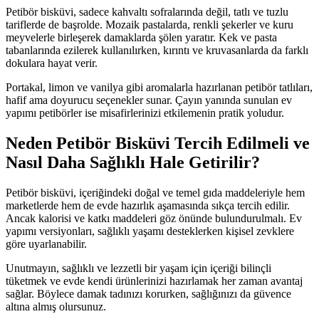
Petibör bisküvi, sadece kahvaltı sofralarında değil, tatlı ve tuzlu
tariflerde de başrolde. Mozaik pastalarda, renkli şekerler ve kuru
meyvelerle birleşerek damaklarda şölen yaratır. Kek ve pasta
tabanlarında ezilerek kullanılırken, kırıntı ve kruvasanlarda da farklı
dokulara hayat verir.
Portakal, limon ve vanilya gibi aromalarla hazırlanan petibör tatlıları,
hafif ama doyurucu seçenekler sunar. Çayın yanında sunulan ev
yapımı petibörler ise misafirlerinizi etkilemenin pratik yoludur.
Neden Petibör Bisküvi Tercih Edilmeli ve
Nasıl Daha Sağlıklı Hale Getirilir?
Petibör bisküvi, içeriğindeki doğal ve temel gıda maddeleriyle hem
marketlerde hem de evde hazırlık aşamasında sıkça tercih edilir.
Ancak kalorisi ve katkı maddeleri göz önünde bulundurulmalı. Ev
yapımı versiyonları, sağlıklı yaşamı desteklerken kişisel zevklere
göre uyarlanabilir.
Unutmayın, sağlıklı ve lezzetli bir yaşam için içeriği bilinçli
tüketmek ve evde kendi ürünlerinizi hazırlamak her zaman avantaj
sağlar. Böylece damak tadınızı korurken, sağlığınızı da güvence
altına almış olursunuz.