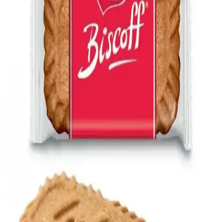
Hakkında Bilmeniz Gerekenler
Petibör bisküvi genellikle 100, 200 veya 300 gram paketlerde satılır.
Ambalaj üzerindeki bilgiler, doğru alışveriş ve kullanım için
önemlidir.
Eti Burçak Bisküvi: Türkiye'nin Sevilen Çıtırlı ve
Lezzetli Atıştırmalık Markası
Eti Burçak Bisküvi, hafif tatlı ve çıtır yapısıyla kahvaltı ve
atıştırmalık olarak tercih edilen, hijyenik üretim standartlarına sahip,
geniş paket seçenekleriyle ulaşılabilir bir Türk markasıdır.
Eti Burçak Kakaolu: Sağlıklı ve Çok Yönlü Bisküvi
Ürünü Hakkında Detaylı Bilgi
Eti Burçak Kakaolu, yüksek kakao oranı ve doğal içerikleriyle
sağlıklı ve lezzetli bir atıştırmalıktır. Çeşitleriyle tatlı ve pasta
yapımında da tercih edilir, pratik kullanım sağlar.
Oreo Kornet: Pratik ve Leziz Dondurma Seçeneği
Süpermarketlerde Bulunan Favori Tatlı