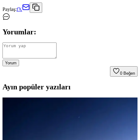
Paylaş:
f
𝕏
Yorumlar:
Yorum
0
Beğen
Ayın popüler yazıları