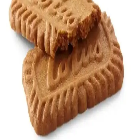
Oreo Kornet, bol Oreo parçalarıyla kremsi dondurma ve kıtır
bisküvi dokusuyla pratik ve lezzetli bir tatlı seçeneği. Yaz aylarında
ferahlatıcı, ekonomik ve kolay ulaşılabilir bir ürün.
Fiorella Bisküvi ve Pasta Ürünleri: Tarihçe,
Özellikler ve Pazar Konumlandırması
Fiorella, 1892'den beri Philadelphia'da tanınan, geleneksel tariflerle
yüksek kaliteyi buluşturan bir marka. Bisküvi ve pasta ürünleriyle
bölgesel pazarda güçlü konumda.
Sağlıklı Çikolatalı Burçak Bisküvi ve Atıştırmalık
Seçenekleri Analizi
Sağlıklı yaşamı benimseyenler için düşük şekerli, doğal içerikli ve
katkısız çikolatalı burçak bisküvi alternatifleri ile bilinçli atıştırmalık
tercihleri.
Lotus Biscoff Karamelize Bisküvi 300 Adetlik
Paketlerle Tat ve Kalitenin Buluşması
Karamelize yapısıyla öne çıkan Lotus Biscoff bisküvi, 300 adetlik
paketleriyle hem ev hem de ticari kullanım için ideal, pratik ve