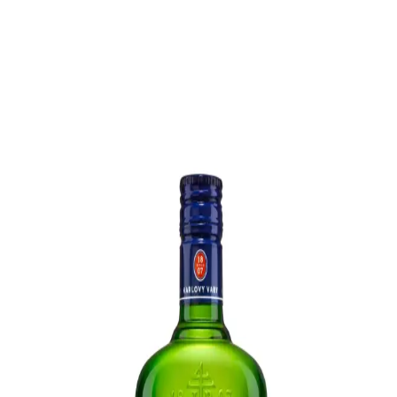
Migros'ta Amarula Likör Fiyatları ve Güncel
Bilgiler Hakkında Detaylı Rehber
Migros'ta Amarula likörünün fiyatları hakkında kesin bilgi almak
için mağazayla iletişim kurmak veya resmi platformları takip etmek
en doğru yoldur.
Becherovka 70cl Fiyatları ve Migros'ta Likör
Piyasası Analizi
Becherovka 70cl fiyatları ve Migros'taki likör piyasası hakkında
güncel bilgiler, kampanyalar ve fiyat karşılaştırmalarıyla ekonomik
alışveriş yapmanın yollarını keşfedin.
Meyve Aromalı Alkollü İçecekler: Özellikleri,
Kullanımı ve Güvenlik İpuçları
Meyve aromalı alkollü içecekler, çeşitli meyve tatlarıyla
zenginleştirilmiş, yüksek alkol içeriğine sahip ürünlerdir. Ölçülü
kullanım ve dikkatli tüketim önemlidir.
Keglevich Kavun Likörü ve Migros'ta