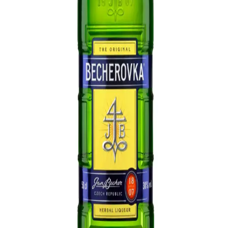
Bulunabilirliği Hakkında Detaylar
Keglevich kavun likörü, yaz aylarında ferahlatıcı ve hafif aromasıyla
öne çıkar. Migros'ta bulunabilirliği kolaydır ve çeşitli içecek
tariflerinde kullanılabilir, ürün detaylarına dikkat edilmelidir.
Baileys Irish Cream Likörü Piyasa Durumu ve Fiyat
Analizi 2023
Baileys Irish cream likörü, çeşitli boyut ve tat seçenekleriyle
piyasada yer alıyor. Ortalama fiyatı 70 TL civarında olan ürün,
içecek ve yemek tariflerinde geniş kullanım alanı buluyor.
Limon Bolluğunda Saklama, Tarifler ve Yenilikçi
Değerlendirme Yöntemleri
Limon bolluğunda limon suyu dondurma, kabuk kurutma, turşu
yapımı ve çeşitli tatlılar gibi yöntemlerle limonları uzun süre saklayıp
farklı tariflerde kullanabilirsiniz.
Baileys Likör Çeşitleri ve Kullanım Alanları
Hakkında Detaylı Bilgi