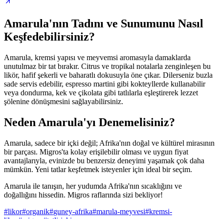
Amarula'nın Tadını ve Sunumunu Nasıl
Keşfedebilirsiniz?
Amarula, kremsi yapısı ve meyvemsi aromasıyla damaklarda
unutulmaz bir tat bırakır. Citrus ve tropikal notalarla zenginleşen bu
likör, hafif şekerli ve baharatlı dokusuyla öne çıkar. Dilerseniz buzla
sade servis edebilir, espresso martini gibi kokteyllerde kullanabilir
veya dondurma, kek ve çikolata gibi tatlılarla eşleştirerek lezzet
şölenine dönüşmesini sağlayabilirsiniz.
Neden Amarula'yı Denemelisiniz?
Amarula, sadece bir içki değil; Afrika'nın doğal ve kültürel mirasının
bir parçası. Migros'ta kolay erişilebilir olması ve uygun fiyat
avantajlarıyla, evinizde bu benzersiz deneyimi yaşamak çok daha
mümkün. Yeni tatlar keşfetmek isteyenler için ideal bir seçim.
Amarula ile tanışın, her yudumda Afrika'nın sıcaklığını ve
doğallığını hissedin. Migros raflarında sizi bekliyor!
#
likor
#
organik
#
guney-afrika
#
marula-meyvesi
#
kremsi-