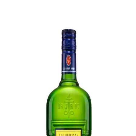
için mağazayla iletişim kurmak veya resmi platformları takip etmek
en doğru yoldur.
Becherovka 70cl Fiyatları ve Migros'ta Likör
Piyasası Analizi
Becherovka 70cl fiyatları ve Migros'taki likör piyasası hakkında
güncel bilgiler, kampanyalar ve fiyat karşılaştırmalarıyla ekonomik
alışveriş yapmanın yollarını keşfedin.
Meyve Aromalı Alkollü İçecekler: Özellikleri,
Kullanımı ve Güvenlik İpuçları
Meyve aromalı alkollü içecekler, çeşitli meyve tatlarıyla
zenginleştirilmiş, yüksek alkol içeriğine sahip ürünlerdir. Ölçülü
kullanım ve dikkatli tüketim önemlidir.
Keglevich Kavun Likörü ve Migros'ta
Bulunabilirliği Hakkında Detaylar
Keglevich kavun likörü, yaz aylarında ferahlatıcı ve hafif aromasıyla
öne çıkar. Migros'ta bulunabilirliği kolaydır ve çeşitli içecek
tariflerinde kullanılabilir, ürün detaylarına dikkat edilmelidir.