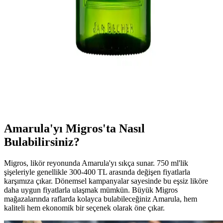
Baileys, İrlanda'nın popüler likörü, çeşitli tatlar ve kullanım
alanlarıyla öne çıkar. Bu yazıda, ürün çeşitleri, tarifler ve pratik
kullanım önerileri detaylı anlatılıyor.
Becherovka Likörü Fiyatları ve Migros'taki
Durumu Hakkında Güncel Bilgiler
Becherovka, Çekya kökenli ve dünya genelinde tanınan bir likördür.
Türkiye'de fiyatlar ve Migros'taki durumu hakkında net bilgiler
bulunmamaktadır. Fiyatlar, ekonomik ve yasal faktörlere bağlı olarak
değişkenlik gösterebilir.
Amarula'yı Migros'ta Nasıl
Bulabilirsiniz?
Migros, likör reyonunda Amarula'yı sıkça sunar. 750 ml'lik
şişeleriyle genellikle 300-400 TL arasında değişen fiyatlarla
karşımıza çıkar. Dönemsel kampanyalar sayesinde bu eşsiz liköre
daha uygun fiyatlarla ulaşmak mümkün. Büyük Migros
mağazalarında raflarda kolayca bulabileceğiniz Amarula, hem
kaliteli hem ekonomik bir seçenek olarak öne çıkar.