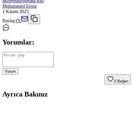
likor
#
migros
#
tatli-icki
Muhammed Ersöz
1 Kasım 2025
Paylaş:
f
𝕏
Yorumlar:
Yorum
0
Beğen
Ayrıca Bakınız
Migros'ta Amarula Likör Fiyatları ve Güncel
Bilgiler Hakkında Detaylı Rehber
Migros'ta Amarula likörünün fiyatları hakkında kesin bilgi almak