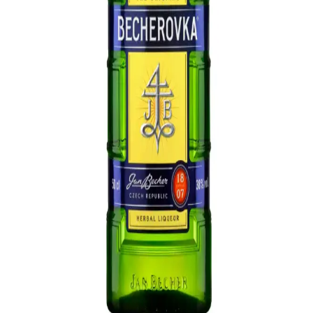
Baileys Irish Cream Likörü Piyasa Durumu ve Fiyat
Analizi 2023
Baileys Irish cream likörü, çeşitli boyut ve tat seçenekleriyle
piyasada yer alıyor. Ortalama fiyatı 70 TL civarında olan ürün,
içecek ve yemek tariflerinde geniş kullanım alanı buluyor.
Limon Bolluğunda Saklama, Tarifler ve Yenilikçi
Değerlendirme Yöntemleri
Limon bolluğunda limon suyu dondurma, kabuk kurutma, turşu
yapımı ve çeşitli tatlılar gibi yöntemlerle limonları uzun süre saklayıp
farklı tariflerde kullanabilirsiniz.
Baileys Likör Çeşitleri ve Kullanım Alanları
Hakkında Detaylı Bilgi
Baileys, İrlanda'nın popüler likörü, çeşitli tatlar ve kullanım
alanlarıyla öne çıkar. Bu yazıda, ürün çeşitleri, tarifler ve pratik
kullanım önerileri detaylı anlatılıyor.
Becherovka Likörü Fiyatları ve Migros'taki