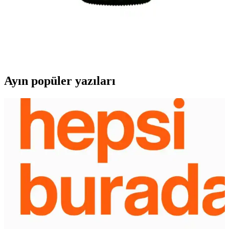
Durumu Hakkında Güncel Bilgiler
Becherovka, Çekya kökenli ve dünya genelinde tanınan bir likördür.
Türkiye'de fiyatlar ve Migros'taki durumu hakkında net bilgiler
bulunmamaktadır. Fiyatlar, ekonomik ve yasal faktörlere bağlı olarak
değişkenlik gösterebilir.
Ayın popüler yazıları