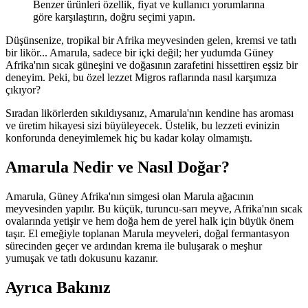
Benzer ürünleri özellik, fiyat ve kullanıcı yorumlarına
göre karşılaştırın, doğru seçimi yapın.
Düşünsenize, tropikal bir Afrika meyvesinden gelen, kremsi ve tatlı
bir likör... Amarula, sadece bir içki değil; her yudumda Güney
Afrika'nın sıcak güneşini ve doğasının zarafetini hissettiren eşsiz bir
deneyim. Peki, bu özel lezzet Migros raflarında nasıl karşımıza
çıkıyor?
Sıradan likörlerden sıkıldıysanız, Amarula'nın kendine has aroması
ve üretim hikayesi sizi büyüleyecek. Üstelik, bu lezzeti evinizin
konforunda deneyimlemek hiç bu kadar kolay olmamıştı.
Amarula Nedir ve Nasıl Doğar?
Amarula, Güney Afrika'nın simgesi olan Marula ağacının
meyvesinden yapılır. Bu küçük, turuncu-sarı meyve, Afrika'nın sıcak
ovalarında yetişir ve hem doğa hem de yerel halk için büyük önem
taşır. El emeğiyle toplanan Marula meyveleri, doğal fermantasyon
sürecinden geçer ve ardından krema ile buluşarak o meşhur
yumuşak ve tatlı dokusunu kazanır.
Ayrıca Bakınız