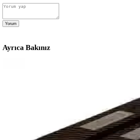
Yorum
Ayrıca Bakınız
Tatlı İsteğini Azaltmaya Yardımcı Sağlıklı ve Pratik S
Tatlı isteğini azaltmak için süt içermeyen dondurulmuş meyveler, hurma, 
Dollar Tree'de Türk Biscolata Atıştırmalıkları ve Küre
Dollar Tree mağazalarında satılan Türk markası Biscolata'nın yumuşak do
sunmaktadır.
İstemeye Çikolatası Tepsili Ürünler: Pratik ve Çeşitli 
İstemeye çikolatası tepsili ürünler, farklı tatlar ve pratik kullanım özell