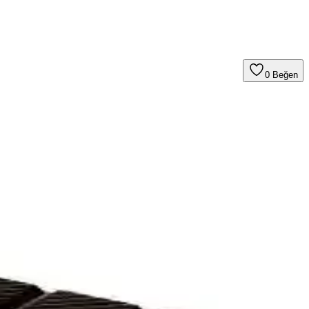
0
Beğen
lar sunulmaktadır.
len tüketiciler tarafından beğenilmekte ve nostaljik tatlar
erde sunulur, tatlı severlerin vazgeçilmezi olur.