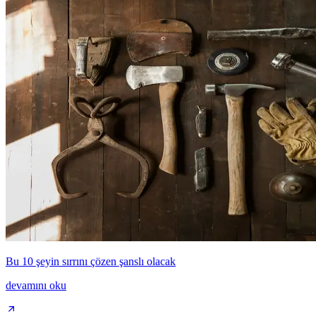
Bu 10 şeyin sırrını çözen şanslı olacak
devamını oku