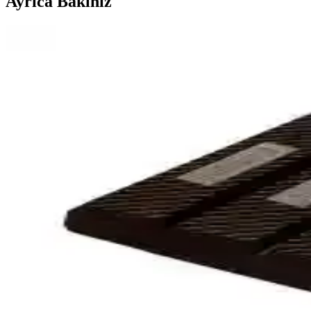
Ayrıca Bakınız
Tatlı İsteğini Azaltmaya Yardımcı Sağlıklı ve Pratik S
Tatlı isteğini azaltmak için süt içermeyen dondurulmuş meyveler, hurma, 
Dollar Tree'de Türk Biscolata Atıştırmalıkları ve Küre
Dollar Tree mağazalarında satılan Türk markası Biscolata'nın yumuşak do
sunmaktadır.
İstemeye Çikolatası Tepsili Ürünler: Pratik ve Çeşitli 
İstemeye çikolatası tepsili ürünler, farklı tatlar ve pratik kullanım özell
Torku Bayram Çikolata: Geleneksel Tat ve Güncel Ür
Torku Bayram Çikolata, uygun fiyatlı ve erişilebilir paketleriyle, gelen
memnuniyet sağlayan çikolata.
Bitter Çikolata ve Kalori Değeri: Sağlıklı Tüketim İç