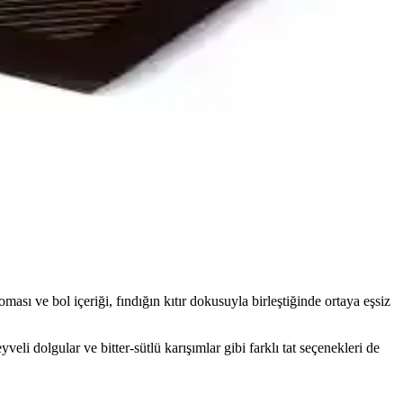
ve kaliteli ürün seçimi önemli.
aklaşımlarıyla tüketicilerin tercihi olmaya devam ediyor.
 renk seçenekleriyle yaratıcılığı artırır.
oması ve bol içeriği, fındığın kıtır dokusuyla birleştiğinde ortaya eşsiz
eli dolgular ve bitter-sütlü karışımlar gibi farklı tat seçenekleri de