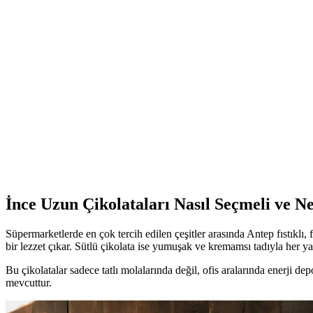
Bitter çikolata, yüksek kakao oranıyla daha sağlıklıdır ancak kaloriye 
Hershey's: Dünya Genelinde Tanınan ve Güvenilir Bir
Hershey's, yüksek kaliteli çikolata ve şekerleme ürünleriyle global pa
Pratik Minyatür Çikolata Kağıtları ile Pasta ve Çik
Yüksek kaliteli, renkli ve dayanıklı minyatür çikolata kağıtları, pasta v
Bitter Çikolatanın Kalori Değeri ve Tüketim Alışkanlı
Bitter çikolatanın kalori içeriği ve kakao oranları, tüketim miktarına g
İnce Uzun Çikolataları Nasıl Seçmeli ve N
Süpermarketlerde en çok tercih edilen çeşitler arasında Antep fıstıklı, f
bir lezzet çıkar. Sütlü çikolata ise yumuşak ve kremamsı tadıyla her ya
Bu çikolatalar sadece tatlı molalarında değil, ofis aralarında enerji de
mevcuttur.