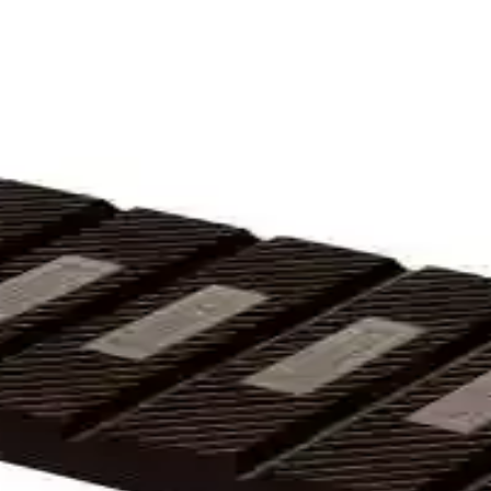
üt İçermeyen Atıştırmalıklar
bitter çikolata ve ev yapımı tarifler gibi sağlıklı ve pratik atıştırmalık
sel Tatların Keşfi
kulu, çikolata ve meyve dolgulu atıştırmalıkları, farklı kültürlerden ge
Tat Seçenekleriyle Tatlı Keyfi
ikleriyle evde ve ofiste tatlı yapımını kolaylaştırır, çeşitli boyut ve şekill
ün Seçenekleri
eksel lezzetleri modern tüketici beklentileriyle buluşturan popüler bir ü
in Bilmeniz Gerekenler