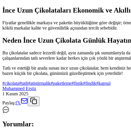
İnce Uzun Çikolataları Ekonomik ve Akıllıc
Fiyatlar genellikle markaya ve paketin büyüklüğüne göre değişir; örne
köklü markalar kalite ve güvenilirlik açısından tercih sebebidir.
Neden İnce Uzun Çikolata Günlük Hayatın
Bu çikolatalar sadece lezzetli değil, aynı zamanda şık sunumlarıyla da d
çalışanlarından tatlı severlere kadar herkes için çok yönlü bir atıştırmalı
Tatlı ve estetiği bir arada sunan ince uzun çikolatalar, hem kendiniz h
bazen küçük bir çikolata, gününüzü güzelleştirmek için yeterlidir!
#
cikolata
#
tatli
#
atistirmalik
#
paketleme
#
fistik
#
findik
#
kapsul
Muhammed Ersöz
1 Kasım 2025
Paylaş:
f
𝕏
Yorumlar: