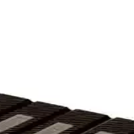
üt İçermeyen Atıştırmalıklar
bitter çikolata ve ev yapımı tarifler gibi sağlıklı ve pratik atıştırmalık
sel Tatların Keşfi
kulu, çikolata ve meyve dolgulu atıştırmalıkları, farklı kültürlerden ge
Tat Seçenekleriyle Tatlı Keyfi
ikleriyle evde ve ofiste tatlı yapımını kolaylaştırır, çeşitli boyut ve şekill