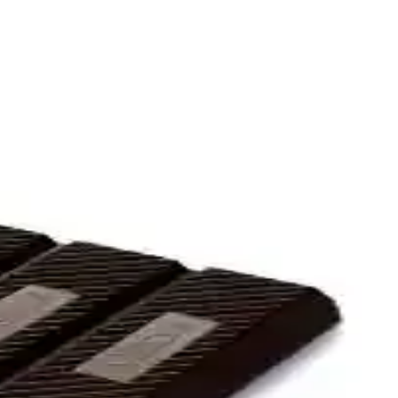
lar sunulmaktadır.
len tüketiciler tarafından beğenilmekte ve nostaljik tatlar
erde sunulur, tatlı severlerin vazgeçilmezi olur.
rün. Bayram ve özel günlerde tercih edilen, tat ve kalite açısından