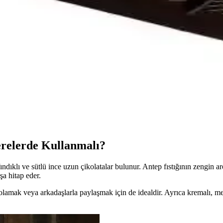
dikkat edilmelidir. 2 kare yaklaşık 50-60 kcal sağlar, porsiyon kontrolü 
 Tatlı ve Şekerleme Markası
zarda öne çıkan güvenilir bir marka. Geniş ürün yelpazesi ve yenilikçi y
olata Dekorasyonunda Yenilikçi Çözümler
e çikolata süslemelerinde estetik ve pratik çözümler sunar. Geniş desen ve
klarına Etkileri Analizi
öre değişir. Dengeli tüketim ve egzersizle sağlıklı yaşam desteklenebilir.
erelerde Kullanmalı?
ındıklı ve sütlü ince uzun çikolatalar bulunur. Antep fıstığının zengin ar
şa hitap eder.
polamak veya arkadaşlarla paylaşmak için de idealdir. Ayrıca kremalı, meyv