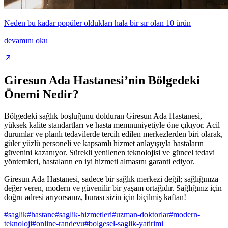
Neden bu kadar popüler oldukları hala bir sır olan 10 ürün
devamını oku
Giresun Ada Hastanesi’nin Bölgedeki
Önemi Nedir?
Bölgedeki sağlık boşluğunu dolduran Giresun Ada Hastanesi,
yüksek kalite standartları ve hasta memnuniyetiyle öne çıkıyor. Acil
durumlar ve planlı tedavilerde tercih edilen merkezlerden biri olarak,
güler yüzlü personeli ve kapsamlı hizmet anlayışıyla hastaların
güvenini kazanıyor. Sürekli yenilenen teknolojisi ve güncel tedavi
yöntemleri, hastaların en iyi hizmeti almasını garanti ediyor.
Giresun Ada Hastanesi, sadece bir sağlık merkezi değil; sağlığınıza
değer veren, modern ve güvenilir bir yaşam ortağıdır. Sağlığınız için
doğru adresi arıyorsanız, burası sizin için biçilmiş kaftan!
#
saglik
#
hastane
#
saglik-hizmetleri
#
uzman-doktorlar
#
modern-
teknoloji
#
online-randevu
#
bolgesel-saglik-yatirimi