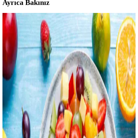
Ayrıca Bakınız
Evde Sağlıklı ve Ekonomik Smoothie Hazırlama
Yöntemleri ve Tarifleri
Evde smoothie hazırlamak, ekonomik ve besleyici öğünler sunar.
Doğru malzeme seçimi, besin değeri dengesi ve çevre dostu
uygulamalarla sağlıklı içecekler oluşturabilirsiniz.
Otomatik Kedi Kumu Kabı: Zaman Tasarrufu ve
Hijyen Sağlayan Pratik Çözüm
Otomatik kedi kumu kabı, zaman tasarrufu ve hijyen sunarak kedi
sahiplerinin günlük yükünü azaltır. Cihaz seçimi ve bakımına dikkat
edilmelidir. Tasarruf, maddi ve zihinsel sağlık açısından önemlidir.
Çocuk Dostu ve Pratik Taşınabilir Öğünlerle
Dışarıda Yemek Alışkanlığını Azaltma Yöntemleri
Dışarıda yemek yeme alışkanlığını azaltmak için çocuk dostu, pratik
ve taşınabilir öğünler hazırlamak önemlidir. Sandviçler, pizza
ruloları, makarna salataları gibi seçenekler ekonomik ve sağlıklı