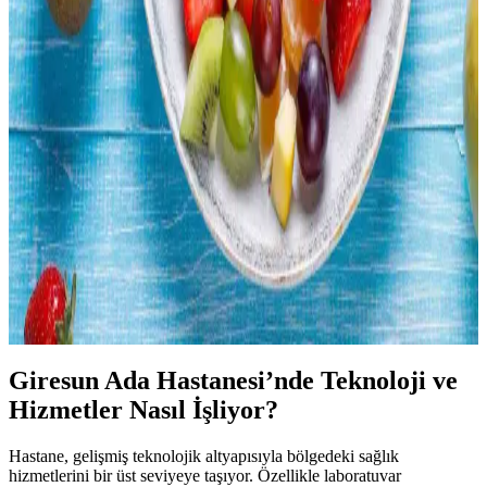
Rotisserie Tavukların Ekonomisi: Zaman ve Maliyet
Tasarrufu Sağlayan Seçenekler
Rotisserie tavuklar, marketlerde çiğ tavuklara kıyasla daha uygun
fiyatlı ve pratik bir seçenek sunar. Kalite ve sağlık açısından evde
yetiştirilen tavuklar farklılık gösterirken, tüketiciler bütçe ve
tercihlerine göre seçim yapar.
Meyve Tüketimini Artırmak İçin Pratik Yöntemler
ve Saklama Teknikleri
Meyve tüketimini artırmak için pratik saklama ve hazırlama
yöntemleri, düzenli tüketim alışkanlıkları ve çeşitli sunum teknikleri
ele alınmaktadır. Bu yöntemler israfı önler ve sağlıklı beslenmeyi
destekler.
Giresun Ada Hastanesi’nde Teknoloji ve
Hizmetler Nasıl İşliyor?
Hastane, gelişmiş teknolojik altyapısıyla bölgedeki sağlık
hizmetlerini bir üst seviyeye taşıyor. Özellikle laboratuvar