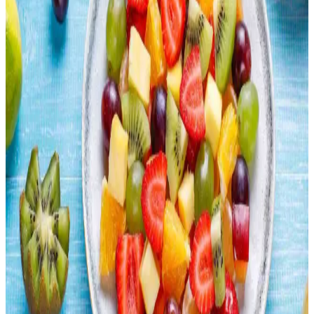
alternatifler sunar.
Lahana Nasıl Değerlendirilir? Pişirme Yöntemleri ve
Geleneksel Tarifler
Lahana, ızgara, sote, haşlama, turşu ve dolma gibi çeşitli yöntemlerle
hazırlanabilir. Hem çiğ hem pişmiş tüketimiyle besleyici ve lezzetli
seçenekler sunar.
Çin Büfelerinde Sağlıklı Beslenme: Porsiyon Dengesi
ve Düşük Sodyumlu Seçenekler
Çin büfelerinde sağlıklı beslenmek için porsiyon kontrolü, sebze
tüketimini artırmak ve kızartılmış yiyeceklerden kaçınmak önemlidir.
Düşük sodyumlu soslar tercih edilmeli, protein çeşitliliğine dikkat
edilmelidir.
Uygun Fiyatlı Ev Yapımı Risotto: Basit Malzemelerle
Ekonomik ve Lezzetli Yemek
Basit malzemelerle hazırlanan ev yapımı risotto, ekonomik zorluklar
yaşayanlar için besleyici ve doyurucu bir alternatif sunar. Tarif, sabır
ve dikkat gerektirir, lezzeti artırmak için çeşitli öneriler içerir.