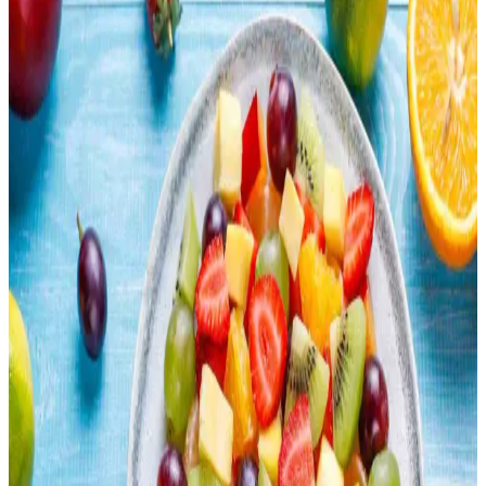
Doğru malzeme seçimi, besin değeri dengesi ve çevre dostu
uygulamalarla sağlıklı içecekler oluşturabilirsiniz.
Otomatik Kedi Kumu Kabı: Zaman Tasarrufu ve
Hijyen Sağlayan Pratik Çözüm
Otomatik kedi kumu kabı, zaman tasarrufu ve hijyen sunarak kedi
sahiplerinin günlük yükünü azaltır. Cihaz seçimi ve bakımına dikkat
edilmelidir. Tasarruf, maddi ve zihinsel sağlık açısından önemlidir.
Çocuk Dostu ve Pratik Taşınabilir Öğünlerle
Dışarıda Yemek Alışkanlığını Azaltma Yöntemleri
Dışarıda yemek yeme alışkanlığını azaltmak için çocuk dostu, pratik
ve taşınabilir öğünler hazırlamak önemlidir. Sandviçler, pizza
ruloları, makarna salataları gibi seçenekler ekonomik ve sağlıklı
alternatifler sunar.
Lahana Nasıl Değerlendirilir? Pişirme Yöntemleri ve
Geleneksel Tarifler
Lahana, ızgara, sote, haşlama, turşu ve dolma gibi çeşitli yöntemlerle
hazırlanabilir. Hem çiğ hem pişmiş tüketimiyle besleyici ve lezzetli
seçenekler sunar.