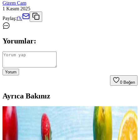
Gizem Çam
1 Kasım 2025
Paylaş:
f
𝕏
Yorumlar:
Yorum
0
Beğen
Ayrıca Bakınız
Evde Sağlıklı ve Ekonomik Smoothie Hazırlama
Yöntemleri ve Tarifleri
Evde smoothie hazırlamak, ekonomik ve besleyici öğünler sunar.