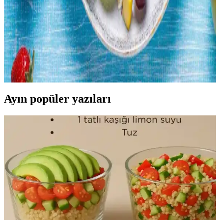
Meyve Tüketimini Artırmak İçin Pratik Yöntemler
ve Saklama Teknikleri
Meyve tüketimini artırmak için pratik saklama ve hazırlama
yöntemleri, düzenli tüketim alışkanlıkları ve çeşitli sunum teknikleri
ele alınmaktadır. Bu yöntemler israfı önler ve sağlıklı beslenmeyi
destekler.
Ayın popüler yazıları