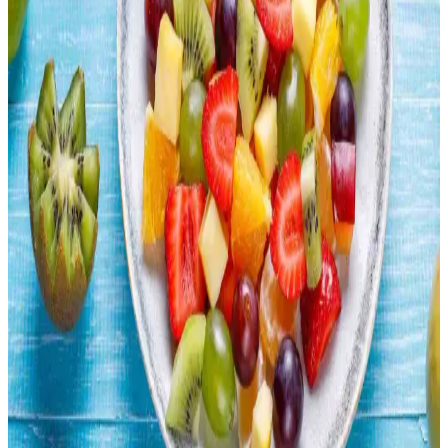
Çin Büfelerinde Sağlıklı Beslenme: Porsiyon Dengesi
ve Düşük Sodyumlu Seçenekler
Çin büfelerinde sağlıklı beslenmek için porsiyon kontrolü, sebze
tüketimini artırmak ve kızartılmış yiyeceklerden kaçınmak önemlidir.
Düşük sodyumlu soslar tercih edilmeli, protein çeşitliliğine dikkat
edilmelidir.
Uygun Fiyatlı Ev Yapımı Risotto: Basit Malzemelerle
Ekonomik ve Lezzetli Yemek
Basit malzemelerle hazırlanan ev yapımı risotto, ekonomik zorluklar
yaşayanlar için besleyici ve doyurucu bir alternatif sunar. Tarif, sabır
ve dikkat gerektirir, lezzeti artırmak için çeşitli öneriler içerir.
Rotisserie Tavukların Ekonomisi: Zaman ve Maliyet
Tasarrufu Sağlayan Seçenekler
Rotisserie tavuklar, marketlerde çiğ tavuklara kıyasla daha uygun
fiyatlı ve pratik bir seçenek sunar. Kalite ve sağlık açısından evde
yetiştirilen tavuklar farklılık gösterirken, tüketiciler bütçe ve
tercihlerine göre seçim yapar.