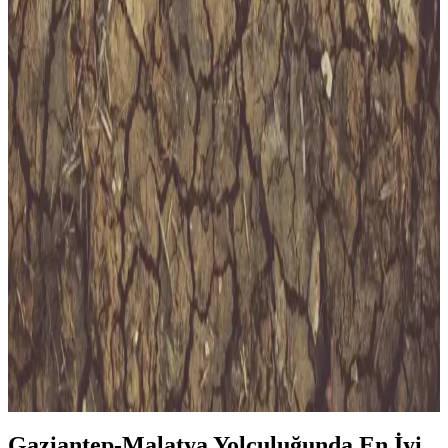
İstanbul’da M11 Metro Hattı ve Süpermarketlere
Etkisi Güncel Ulaşım Gelişmeleri
İstanbul’un en uzun metro hattı M11, hızlı ve konforlu ulaşım
sunarken, süpermarketlerle entegrasyonu sayesinde günlük
alışverişte büyük kolaylıklar getiriyor.
Samsun ile Bursa Arasında Ulaşım Seçenekleri ve
Mesafe Bilgileri
Samsun ile Bursa arasındaki yaklaşık 766 km'lik mesafe, ulaşım
tercihlerine göre değişir. Uçak, otobüs ve özel araç seçenekleriyle
seyahat planınızı optimize edin.
Keçiören’de Migros Mağazaları ve Günlük
Alışverişte Pratik Çözümler
Keçiören’deki Migros mağazaları, geniş ürün yelpazesi ve uygun
fiyatlarıyla günlük ihtiyaçlarınızı karşılar, online hizmetleriyle zaman
tasarrufu sağlar.
Gaziantep-Malatya Yolculuğunda En İyi