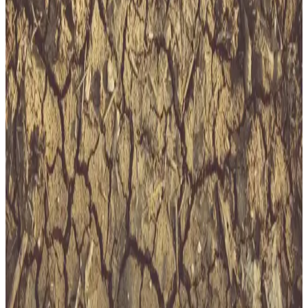
Bursa'da 2025 itibarıyla metro ve toplu taşıma ücretleri
güncellenerek vatandaşların ulaşım maliyetleri artarken, alternatifler
ve etkileri detaylı analiz edilmiştir.
Tokat Giresun Arası Mesafe ve Yolculuk Rehberi:
Ulaşım Seçenekleri ve Güzergahlar
Tokat ile Giresun arasındaki mesafe yaklaşık 238-261 km olup,
karayolu ve uçak seçenekleriyle ulaşım mümkündür. Yol
güzergahları, süreler ve seyahat ipuçlarıyla ilgili detaylar burada.
Eskişehir’de Metro Var mı? Şehrin Ulaşım
Altyapısındaki Güncel Durum ve Gelecek Planları
Eskişehir’de şu anda metro bulunmuyor. Ancak, planlamalar ve
projeler yakın zamanda hayata geçebilir. Tramvay, otobüsler ve
dijital çözümlerle ulaşım daha konforlu hale geliyor.
Dalaman Migros: Muğla'nın En Popüler
Süpermarket Noktası ve Ulaşım Bilgileri
Dalaman Migros, bölgenin en merkezi konumunda, geniş ürün
yelpazesi ve online alışveriş imkanlarıyla tercih edilen markettir.