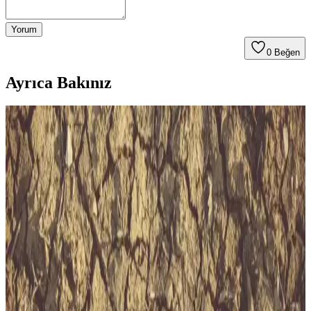
Yorum
0
Beğen
Ayrıca Bakınız
İzmir’de Güncel Pratik ve Ekonomik Alışveriş
Yöntemleri ve Şehir Yaşamı Analizi
İzmir’de gıda fiyatları, ulaşım ve iklim özellikleriyle pratik
alışverişin güncel yönleri ve şehir yaşamını kolaylaştıran faktörler
detaylı inceleniyor.
Bursa'da Metro ve Toplu Taşıma Ücretleri 2025
Güncel Durum ve Analizleri
Bursa'da 2025 itibarıyla metro ve toplu taşıma ücretleri
güncellenerek vatandaşların ulaşım maliyetleri artarken, alternatifler
ve etkileri detaylı analiz edilmiştir.