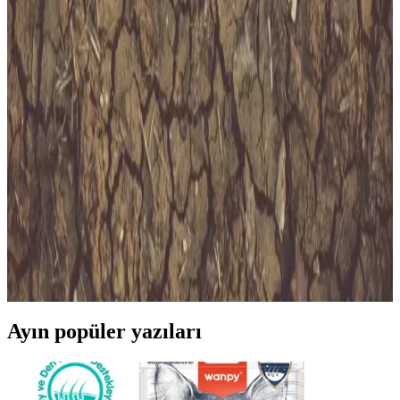
İstanbul’un en uzun metro hattı M11, hızlı ve konforlu ulaşım
sunarken, süpermarketlerle entegrasyonu sayesinde günlük
alışverişte büyük kolaylıklar getiriyor.
Samsun ile Bursa Arasında Ulaşım Seçenekleri ve
Mesafe Bilgileri
Samsun ile Bursa arasındaki yaklaşık 766 km'lik mesafe, ulaşım
tercihlerine göre değişir. Uçak, otobüs ve özel araç seçenekleriyle
seyahat planınızı optimize edin.
Keçiören’de Migros Mağazaları ve Günlük
Alışverişte Pratik Çözümler
Keçiören’deki Migros mağazaları, geniş ürün yelpazesi ve uygun
fiyatlarıyla günlük ihtiyaçlarınızı karşılar, online hizmetleriyle zaman
tasarrufu sağlar.
Ayın popüler yazıları