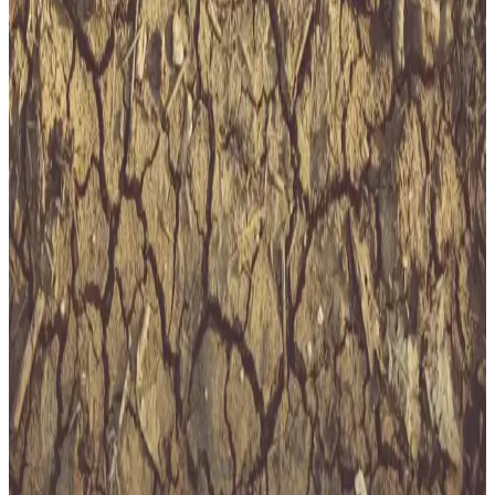
Tokat Giresun Arası Mesafe ve Yolculuk Rehberi:
Ulaşım Seçenekleri ve Güzergahlar
Tokat ile Giresun arasındaki mesafe yaklaşık 238-261 km olup,
karayolu ve uçak seçenekleriyle ulaşım mümkündür. Yol
güzergahları, süreler ve seyahat ipuçlarıyla ilgili detaylar burada.
Eskişehir’de Metro Var mı? Şehrin Ulaşım
Altyapısındaki Güncel Durum ve Gelecek Planları
Eskişehir’de şu anda metro bulunmuyor. Ancak, planlamalar ve
projeler yakın zamanda hayata geçebilir. Tramvay, otobüsler ve
dijital çözümlerle ulaşım daha konforlu hale geliyor.
Dalaman Migros: Muğla'nın En Popüler
Süpermarket Noktası ve Ulaşım Bilgileri
Dalaman Migros, bölgenin en merkezi konumunda, geniş ürün
yelpazesi ve online alışveriş imkanlarıyla tercih edilen markettir.
İstanbul’da M11 Metro Hattı ve Süpermarketlere
Etkisi Güncel Ulaşım Gelişmeleri