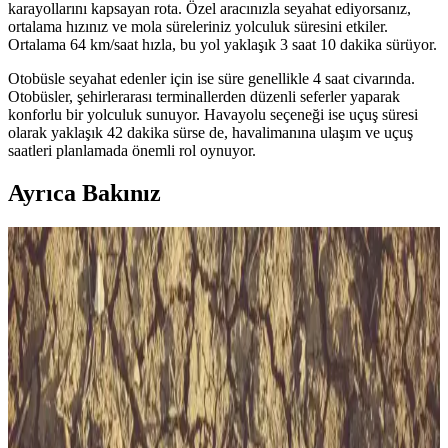
karayollarını kapsayan rota. Özel aracınızla seyahat ediyorsanız,
ortalama hızınız ve mola süreleriniz yolculuk süresini etkiler.
Ortalama 64 km/saat hızla, bu yol yaklaşık 3 saat 10 dakika sürüyor.
Otobüsle seyahat edenler için ise süre genellikle 4 saat civarında.
Otobüsler, şehirlerarası terminallerden düzenli seferler yaparak
konforlu bir yolculuk sunuyor. Havayolu seçeneği ise uçuş süresi
olarak yaklaşık 42 dakika sürse de, havalimanına ulaşım ve uçuş
saatleri planlamada önemli rol oynuyor.
Ayrıca Bakınız
İzmir’de Güncel Pratik ve Ekonomik Alışveriş
Yöntemleri ve Şehir Yaşamı Analizi
İzmir’de gıda fiyatları, ulaşım ve iklim özellikleriyle pratik
alışverişin güncel yönleri ve şehir yaşamını kolaylaştıran faktörler
detaylı inceleniyor.
Bursa'da Metro ve Toplu Taşıma Ücretleri 2025
Güncel Durum ve Analizleri