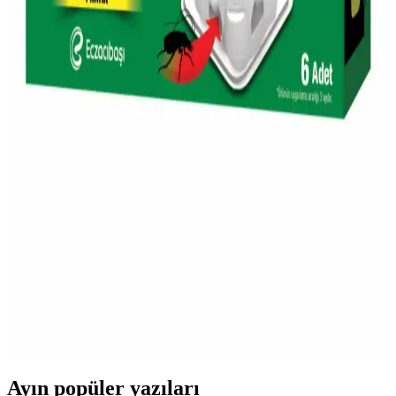
Migros'ta Protein Yoğurdu: Sağlıklı ve Besleyici
Alternatifler ile Dengeli Beslenme
Migros'un protein yoğurdu ürünleri, yüksek protein içeriği ve çeşitli
tatlarıyla sağlıklı yaşam ve sporcular için ideal, pratik ve besleyici bir
alternatif sunar.
Migros'ta Damacana Su Seçenekleri ve Dikkat
Edilmesi Gerekenler
Migros'ta çeşitli damacana su markaları ve özellikleri, hijyen, fiyat
ve kullanım ipuçlarıyla ilgili detaylar, sağlıklı ve hijyenik su tüketimi
için önemli bilgiler içerir.
Migros'ta Böcek Yemi ve Tarım Ürünleri: Çevre
Dostu Pest Kontrolü Seçenekleri
Migros'ta bulunan böcek yemi ve tarım ürünleri, doğal ve çevre
dostu pest kontrolü için ideal seçenekler sunar. Online platformdan
ulaşılabilir, bahçe ve tarımda etkili çözümler sağlar.
Ayın popüler yazıları