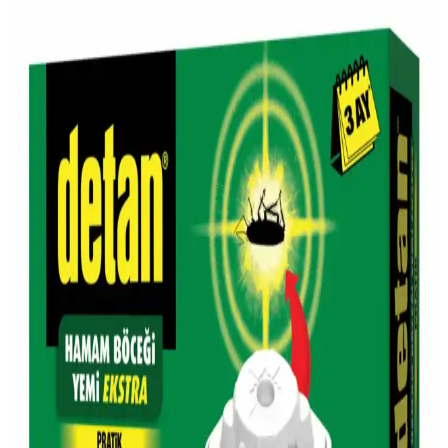
modern alışveriş deneyimi ve kültürel mirasın buluşmasını sağlıyor.
Gara Guzu Bira'nın Migros'taki Satış Durumu ve
Piyasa Konumu Hakkında Bilgiler
Gara Guzu Bira, Migros'ta bulunabilen uygun fiyatlı yerel bir
alkollü içecek seçeneğidir. Ürün hakkında detaylı teknik bilgiler
sınırlı olsa da, erişilebilirliği ve yerel üretim özelliğiyle tüketicilere
çeşitli tercih imkanları sağlar.
Simli Şarap ve Migros'ta Bulunabilirliği Hakkında
Güncel Bilgiler
Simli şarap, görsel ve tat açısından dikkat çekici özel bir içecektir.
Migros'ta bulunma durumu mağazaya göre değişebilir, stok ve
bölgeye bağlıdır. Detaylar ve ipuçları için okuyun.
Migros'un Türkiye'deki Yeri ve Güncel Market
Alışkanlıklarındaki Rolü
Migros, Türkiye'nin köklü market zinciri olarak geniş ürün yelpazesi
ve dijital platformlarıyla günümüz alışkanlıklarına uyum sağlıyor.