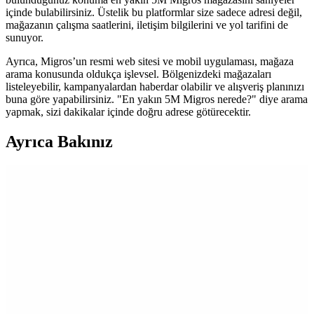
içinde bulabilirsiniz. Üstelik bu platformlar size sadece adresi değil,
mağazanın çalışma saatlerini, iletişim bilgilerini ve yol tarifini de
sunuyor.
Ayrıca, Migros’un resmi web sitesi ve mobil uygulaması, mağaza
arama konusunda oldukça işlevsel. Bölgenizdeki mağazaları
listeleyebilir, kampanyalardan haberdar olabilir ve alışveriş planınızı
buna göre yapabilirsiniz. "En yakın 5M Migros nerede?" diye arama
yapmak, sizi dakikalar içinde doğru adrese götürecektir.
Ayrıca Bakınız
Migros'ta Pratik ve Lezzetli Haşlamalık Mısır
Seçenekleri ve Kullanım İpuçları
Migros'ta satılan haşlamalık mısır, pratik hazırlanabilirliği ve sağlıklı
içeriğiyle öne çıkar. Taze veya dondurulmuş seçenekleriyle çeşitli
yemeklerde ve atıştırmalıklarda kullanılabilir, sofralarınıza lezzet
katmaya devam eder.
Migros ve Vefa Boza: Geleneksel Tatlar ile Günümüz
Alışveriş Deneyimi