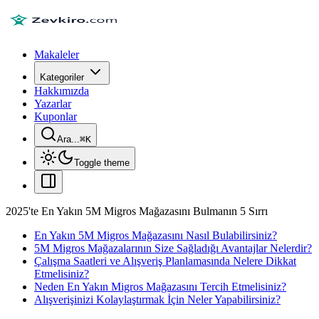
Makaleler
Kategoriler
Hakkımızda
Yazarlar
Kuponlar
Ara...
⌘
K
Toggle theme
2025'te En Yakın 5M Migros Mağazasını Bulmanın 5 Sırrı
En Yakın 5M Migros Mağazasını Nasıl Bulabilirsiniz?
5M Migros Mağazalarının Size Sağladığı Avantajlar Nelerdir?
Çalışma Saatleri ve Alışveriş Planlamasında Nelere Dikkat
Etmelisiniz?
Neden En Yakın Migros Mağazasını Tercih Etmelisiniz?
Alışverişinizi Kolaylaştırmak İçin Neler Yapabilirsiniz?