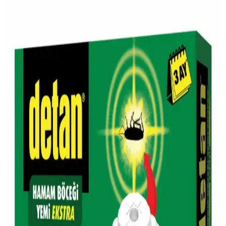
Migros, geleneksel Vefa Boza'yı geniş ürün yelpazesinde sunarak,
modern alışveriş deneyimi ve kültürel mirasın buluşmasını sağlıyor.
Gara Guzu Bira'nın Migros'taki Satış Durumu ve
Piyasa Konumu Hakkında Bilgiler
Gara Guzu Bira, Migros'ta bulunabilen uygun fiyatlı yerel bir
alkollü içecek seçeneğidir. Ürün hakkında detaylı teknik bilgiler
sınırlı olsa da, erişilebilirliği ve yerel üretim özelliğiyle tüketicilere
çeşitli tercih imkanları sağlar.
Simli Şarap ve Migros'ta Bulunabilirliği Hakkında
Güncel Bilgiler
Simli şarap, görsel ve tat açısından dikkat çekici özel bir içecektir.
Migros'ta bulunma durumu mağazaya göre değişebilir, stok ve
bölgeye bağlıdır. Detaylar ve ipuçları için okuyun.
Migros'un Türkiye'deki Yeri ve Güncel Market
Alışkanlıklarındaki Rolü
Migros, Türkiye'nin köklü market zinciri olarak geniş ürün yelpazesi