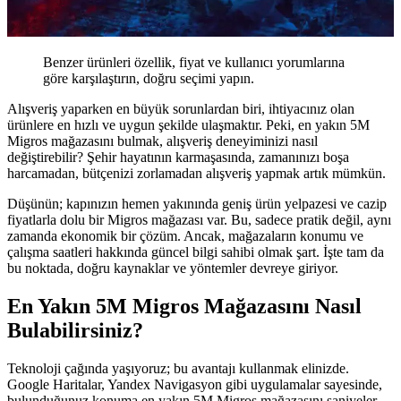
Benzer ürünleri özellik, fiyat ve kullanıcı yorumlarına
göre karşılaştırın, doğru seçimi yapın.
Alışveriş yaparken en büyük sorunlardan biri, ihtiyacınız olan
ürünlere en hızlı ve uygun şekilde ulaşmaktır. Peki, en yakın 5M
Migros mağazasını bulmak, alışveriş deneyiminizi nasıl
değiştirebilir? Şehir hayatının karmaşasında, zamanınızı boşa
harcamadan, bütçenizi zorlamadan alışveriş yapmak artık mümkün.
Düşünün; kapınızın hemen yakınında geniş ürün yelpazesi ve cazip
fiyatlarla dolu bir Migros mağazası var. Bu, sadece pratik değil, aynı
zamanda ekonomik bir çözüm. Ancak, mağazaların konumu ve
çalışma saatleri hakkında güncel bilgi sahibi olmak şart. İşte tam da
bu noktada, doğru kaynaklar ve yöntemler devreye giriyor.
En Yakın 5M Migros Mağazasını Nasıl
Bulabilirsiniz?
Teknoloji çağında yaşıyoruz; bu avantajı kullanmak elinizde.
Google Haritalar, Yandex Navigasyon gibi uygulamalar sayesinde,
bulunduğunuz konuma en yakın 5M Migros mağazasını saniyeler