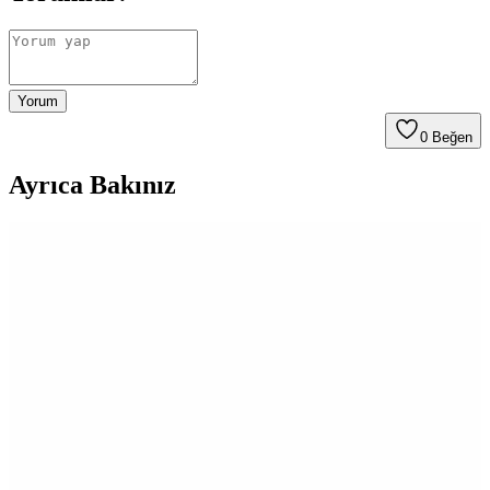
Yorum
0
Beğen
Ayrıca Bakınız
Migros'ta Pratik ve Lezzetli Haşlamalık Mısır
Seçenekleri ve Kullanım İpuçları
Migros'ta satılan haşlamalık mısır, pratik hazırlanabilirliği ve sağlıklı
içeriğiyle öne çıkar. Taze veya dondurulmuş seçenekleriyle çeşitli
yemeklerde ve atıştırmalıklarda kullanılabilir, sofralarınıza lezzet
katmaya devam eder.
Migros ve Vefa Boza: Geleneksel Tatlar ile Günümüz
Alışveriş Deneyimi
Migros, geleneksel Vefa Boza'yı geniş ürün yelpazesinde sunarak,