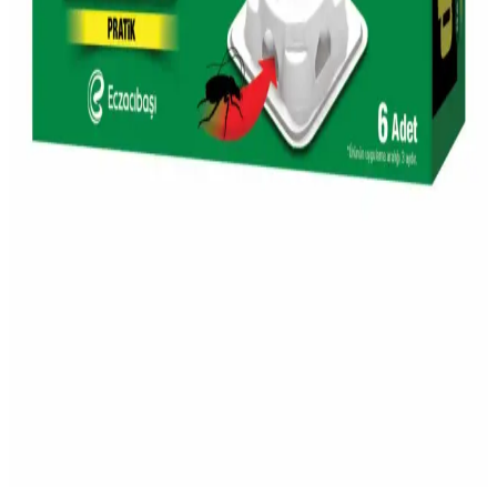
ve dijital platformlarıyla günümüz alışkanlıklarına uyum sağlıyor.
Migros'ta Protein Yoğurdu: Sağlıklı ve Besleyici
Alternatifler ile Dengeli Beslenme
Migros'un protein yoğurdu ürünleri, yüksek protein içeriği ve çeşitli
tatlarıyla sağlıklı yaşam ve sporcular için ideal, pratik ve besleyici bir
alternatif sunar.
Migros'ta Damacana Su Seçenekleri ve Dikkat
Edilmesi Gerekenler
Migros'ta çeşitli damacana su markaları ve özellikleri, hijyen, fiyat
ve kullanım ipuçlarıyla ilgili detaylar, sağlıklı ve hijyenik su tüketimi
için önemli bilgiler içerir.
Migros'ta Böcek Yemi ve Tarım Ürünleri: Çevre
Dostu Pest Kontrolü Seçenekleri
Migros'ta bulunan böcek yemi ve tarım ürünleri, doğal ve çevre
dostu pest kontrolü için ideal seçenekler sunar. Online platformdan
ulaşılabilir, bahçe ve tarımda etkili çözümler sağlar.