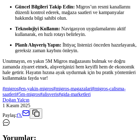
Güncel Bilgileri Takip Edin:
Migros’un resmi kanallarını
düzenli kontrol ederek, mağaza saatleri ve kampanyalar
hakkında bilgi sahibi olun.
Teknolojiyi Kullanın:
Navigasyon uygulamalarını aktif
kullanarak, en hızlı rotayı belirleyin.
Planlı Alışveriş Yapın:
İhtiyaç listenizi önceden hazırlayarak,
gereksiz zaman kaybını önleyin.
Unutmayın, en yakın 5M Migros mağazasını bulmak ve doğru
zamanda ziyaret etmek, alışverişinizi hem keyifli hem de ekonomik
hale getirir. Hayatın hızına ayak uydurmak için bu pratik yöntemleri
kullanmakta fayda var!
#
migros
#
en-yakin-migros
#
migros-magazalari
#
migros-calisma-
saatleri
#
5m-migros
#
alisveris
#
gida-marketleri
Doğan Yalçın
1 Kasım 2025
Paylaş:
f
𝕏
Yorumlar: