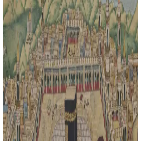
Et ve Pirinçle Hazırlanan Dünya Mutfağına Ait
Çeşitli Tarifler ve Baharat Kullanımları
Et ve pirinç temelinde, farklı baharatlar ve pişirme yöntemleriyle
hazırlanan dünya mutfağına ait çeşitli tarifler sunulmaktadır. Tarifler
esnek malzeme kullanımıyla zenginleşir.
Tavuk But Çeyreklerinin Gerçek Maliyeti, Pişirme
Süreci ve Kullanım İpuçları
Tavuk but çeyreklerinin gerçek maliyeti, kemik, deri ve yağ oranları
nedeniyle yanıltıcı olabilir. Doğru kullanım ve pişirme yöntemleriyle
ekonomik ve lezzetli sonuçlar elde edilir.
Dana Kaburga Fiyatları, Bölgesel Farklılıklar ve
Yavaş Pişirme Tarifleri Üzerine Analiz
Dana kaburgası fiyatları bölgesel farklılıklar gösterirken, yavaş
pişirme teknikleriyle hazırlanan tarifler etin lezzetini artırıyor. Fiyat
artışları ve pişirme püf noktaları detaylıca inceleniyor.
Dondurucu Kullanımı ve Gıda Depolamada Etkili
Yöntemlerle Tasarruf Sağlama