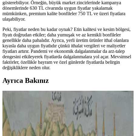
gösterebiliyor. Örneğin, büyük market zincirlerinde kampanya
dönemlerinde 630 TL civarında uygun fiyatlar yakalamak
mümkünken, premium kalite bonfileler 750 TL ve üzeri fiyatlara
ulaşabiliyor.
Peki, fiyatlar neden bu kadar oynak? Etin kalitesi ve kesim bölgesi,
fiyatı doğrudan etkiler; daha yumuşak ve az kemikli bonfileler
genellikle daha pahalıdır. Ayrıca, yerli üretim ürünler ithal olanlara
kıyasla daha uygun fiyatlıdır çünkü ithalat vergileri ve maliyetler
fiyatları artırır. Pandemi ve ekonomik dalgalanmalar da arz-talep
dengesini etkileyerek fiyatlarda dalgalanmalara yol açar. Mevsimsel
faktörler, özellikle bayram ve özel günlerde fiyatlarda belirgin
değişikliklere neden olur.
Ayrıca Bakınız
Kış Aylarında Temel Kiler Ürünleri Stoklama ve
Kullanım Rehberi: Ekonomik ve Pratik Çözümler
Kış aylarında Şükran Günü ve Noel öncesi temel kiler ürünleri
uygun fiyatlarla stoklanabilir. Gravy, kremalı çorbalar, konserve
balkabağı ve et ürünleri ekonomik ve pratik yemekler için idealdir.