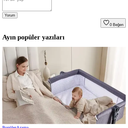
Yorum
0
Beğen
Ayın popüler yazıları
Popüler
Arama