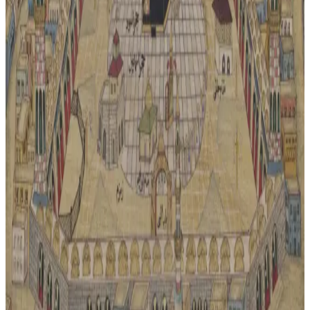
Dondurucu kullanımı, gıda stoklama ve israfı önlemede önemli
avantajlar sunar. Vakumlu poşetler, etlerin parçalanması, hijyen ve
elektrik kesintisi önlemleri gıda kalitesini artırır.
İrlanda Mutfağının Geleneksel Tarifleri ve Kültürel
Lezzetleri Üzerine Detaylı İnceleme
İrlanda mutfağı, basit malzemelerle hazırlanan zengin tarifleriyle
dikkat çeker. Geleneksel yemekler, kültürel miras ve günlük yaşamın
pratikliğini yansıtır. Et, patates ve deniz ürünleri öne çıkar.
Kıyma Fiyatlarındaki Güncel Değişimler ve Piyasa
Koşulları Üzerine Analiz
Kıyma, mutfaklarda vazgeçilmez olup fiyatları bölgesel ve piyasa
koşullarına göre değişiyor. Güncel fiyat trendleri ve tüketici etkileri
hakkında detaylar burada.
Kaba Et: Mutfaklarda Kullanımı, Faydaları ve
Pişirme Teknikleri Hakkında Bilgiler
Kaba et, çeşitli pişirme teknikleriyle hazırlanan, yüksek protein