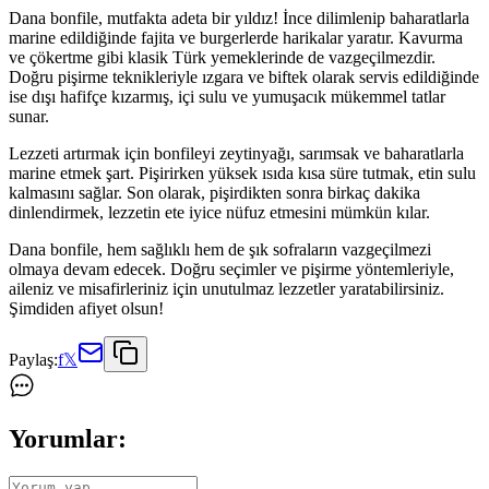
Dana bonfile, mutfakta adeta bir yıldız! İnce dilimlenip baharatlarla
marine edildiğinde fajita ve burgerlerde harikalar yaratır. Kavurma
ve çökertme gibi klasik Türk yemeklerinde de vazgeçilmezdir.
Doğru pişirme teknikleriyle ızgara ve biftek olarak servis edildiğinde
ise dışı hafifçe kızarmış, içi sulu ve yumuşacık mükemmel tatlar
sunar.
Lezzeti artırmak için bonfileyi zeytinyağı, sarımsak ve baharatlarla
marine etmek şart. Pişirirken yüksek ısıda kısa süre tutmak, etin sulu
kalmasını sağlar. Son olarak, pişirdikten sonra birkaç dakika
dinlendirmek, lezzetin ete iyice nüfuz etmesini mümkün kılar.
Dana bonfile, hem sağlıklı hem de şık sofraların vazgeçilmezi
olmaya devam edecek. Doğru seçimler ve pişirme yöntemleriyle,
aileniz ve misafirleriniz için unutulmaz lezzetler yaratabilirsiniz.
Şimdiden afiyet olsun!
Paylaş:
f
𝕏
Yorumlar: