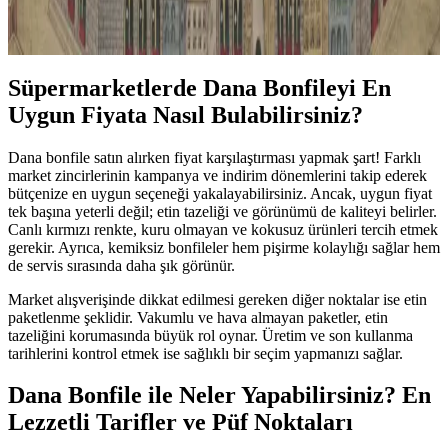
içeriğiyle sağlıklı yemeklerin temel malzemesidir. Türk ve dünya
mutfaklarında önemli bir yer tutar.
Süpermarketlerde Dana Bonfileyi En
Uygun Fiyata Nasıl Bulabilirsiniz?
Dana bonfile satın alırken fiyat karşılaştırması yapmak şart! Farklı
market zincirlerinin kampanya ve indirim dönemlerini takip ederek
bütçenize en uygun seçeneği yakalayabilirsiniz. Ancak, uygun fiyat
tek başına yeterli değil; etin tazeliği ve görünümü de kaliteyi belirler.
Canlı kırmızı renkte, kuru olmayan ve kokusuz ürünleri tercih etmek
gerekir. Ayrıca, kemiksiz bonfileler hem pişirme kolaylığı sağlar hem
de servis sırasında daha şık görünür.
Market alışverişinde dikkat edilmesi gereken diğer noktalar ise etin
paketlenme şeklidir. Vakumlu ve hava almayan paketler, etin
tazeliğini korumasında büyük rol oynar. Üretim ve son kullanma
tarihlerini kontrol etmek ise sağlıklı bir seçim yapmanızı sağlar.
Dana Bonfile ile Neler Yapabilirsiniz? En
Lezzetli Tarifler ve Püf Noktaları