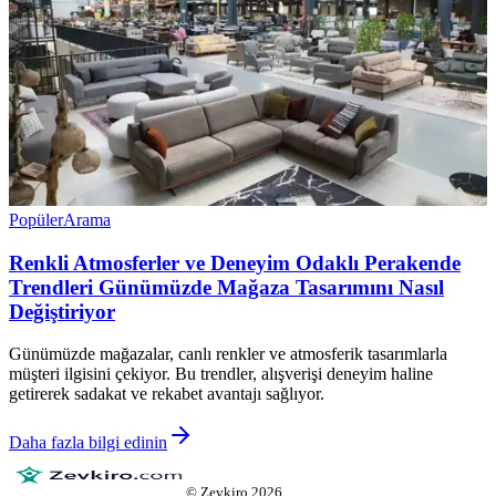
Popüler
Arama
Renkli Atmosferler ve Deneyim Odaklı Perakende
Trendleri Günümüzde Mağaza Tasarımını Nasıl
Değiştiriyor
Günümüzde mağazalar, canlı renkler ve atmosferik tasarımlarla
müşteri ilgisini çekiyor. Bu trendler, alışverişi deneyim haline
getirerek sadakat ve rekabet avantajı sağlıyor.
Daha fazla bilgi edinin
©
Zevkiro
2026