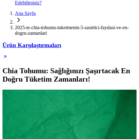
Edebilirsiniz?
Ana Sayfa
2025-te-chia-tohumu-tuketmenin-5-sasirtici-faydasi-ve-en-
dogru-zamanlari
Ürün Karşılaştırmaları
Chia Tohumu: Sağlığınızı Şaşırtacak En
Doğru Tüketim Zamanları!