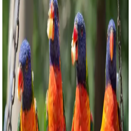
ve sağlıklı beslenmeye uygun özellikleriyle öne çıkıyor. Bu
makalede, granola'nın faydaları ve seçim kriterleri detaylandırıldı.
Evde Bulyon Hazırlama Rehberi: Lezzetli ve Doğal
Tarifler
Evde bulyon hazırlamak, doğal ve lezzetli sonuçlar elde etmenizi
sağlar. Malzeme seçimi ve pişirme süresiyle zengin aromalar
yakalayın, sağlıklı ve ekonomik tarifler için ideal bir yöntem.
Ormanlı Pirinci Nedir ve Özellikleriyle Mutfakta
Doğal Bir Seçenek
Ormanlı pirinci, doğal ortamda yetişen aromatik ve sağlıklı bir pirinç
türüdür. Geleneksel tekniklerle hazırlanan bu pirinç, yemeklere
özgün tat ve aroma katar, doğru pişirme teknikleriyle lezzetini ortaya
çıkarır.
Bozkırlı Çavuşoğlu Tahin: Doğal ve Sağlıklı
Ürünlerle Marketlerde Öne Çıkıyor
Bozkırlı Çavuşoğlu tahin, yüksek kaliteli susam ve doğal üretim
yöntemleriyle sağlıklı beslenmeye uygun, marketlerde sık tercih