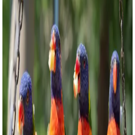
şekillendiriyor.
Kahve Dünyası ve Marketlerdeki Granola
Seçenekleri Sağlıklı Yaşam İçin Uygun Alternatifler
Kahve Dünyası ve marketlerdeki granola ürünleri, doğal içerikleri
ve sağlıklı beslenmeye uygun özellikleriyle öne çıkıyor. Bu
makalede, granola'nın faydaları ve seçim kriterleri detaylandırıldı.
Evde Bulyon Hazırlama Rehberi: Lezzetli ve Doğal
Tarifler
Evde bulyon hazırlamak, doğal ve lezzetli sonuçlar elde etmenizi
sağlar. Malzeme seçimi ve pişirme süresiyle zengin aromalar
yakalayın, sağlıklı ve ekonomik tarifler için ideal bir yöntem.
Ormanlı Pirinci Nedir ve Özellikleriyle Mutfakta
Doğal Bir Seçenek
Ormanlı pirinci, doğal ortamda yetişen aromatik ve sağlıklı bir pirinç
türüdür. Geleneksel tekniklerle hazırlanan bu pirinç, yemeklere
özgün tat ve aroma katar, doğru pişirme teknikleriyle lezzetini ortaya
çıkarır.