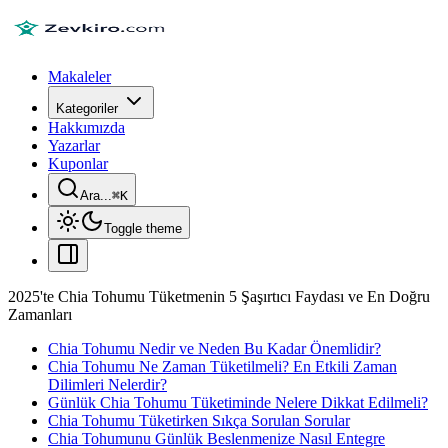
Makaleler
Kategoriler
Hakkımızda
Yazarlar
Kuponlar
Ara...
⌘
K
Toggle theme
2025'te Chia Tohumu Tüketmenin 5 Şaşırtıcı Faydası ve En Doğru
Zamanları
Chia Tohumu Nedir ve Neden Bu Kadar Önemlidir?
Chia Tohumu Ne Zaman Tüketilmeli? En Etkili Zaman
Dilimleri Nelerdir?
Günlük Chia Tohumu Tüketiminde Nelere Dikkat Edilmeli?
Chia Tohumu Tüketirken Sıkça Sorulan Sorular
Chia Tohumunu Günlük Beslenmenize Nasıl Entegre