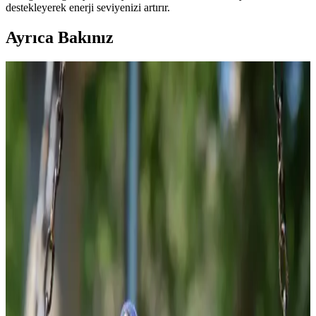
destekleyerek enerji seviyenizi artırır.
Ayrıca Bakınız
Evde Kolayca Hazırlanabilen Uygun Fiyatlı ve
Sağlıklı Tatlı Tarifleri
Evde bulunan temel malzemelerle hazırlanan ekonomik ve sağlıklı
tatlı tarifleri, farklı malzemelerle besleyici ve pratik çözümler
sunuyor. Tatlı ihtiyacınızı dengeli şekilde karşılayabilirsiniz.
Gıda ve İçecek Markaları: Ürün Çeşitliliği ve
Tüketici Tercihleri Analizi
Gıda ve içecek sektöründeki çeşitli markalar, ürün çeşitliliği ve kalite
standartlarıyla tüketicilerin ihtiyaçlarına cevap veriyor, rekabeti
şekillendiriyor.
Kahve Dünyası ve Marketlerdeki Granola
Seçenekleri Sağlıklı Yaşam İçin Uygun Alternatifler
Kahve Dünyası ve marketlerdeki granola ürünleri, doğal içerikleri