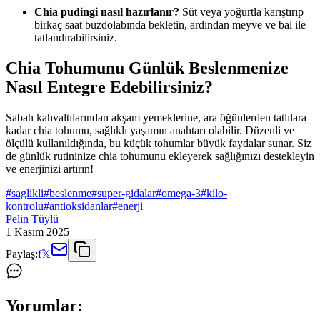
Chia pudingi nasıl hazırlanır?
Süt veya yoğurtla karıştırıp
birkaç saat buzdolabında bekletin, ardından meyve ve bal ile
tatlandırabilirsiniz.
Chia Tohumunu Günlük Beslenmenize
Nasıl Entegre Edebilirsiniz?
Sabah kahvaltılarından akşam yemeklerine, ara öğünlerden tatlılara
kadar chia tohumu, sağlıklı yaşamın anahtarı olabilir. Düzenli ve
ölçülü kullanıldığında, bu küçük tohumlar büyük faydalar sunar. Siz
de günlük rutininize chia tohumunu ekleyerek sağlığınızı destekleyin
ve enerjinizi artırın!
#
saglikli
#
beslenme
#
super-gidalar
#
omega-3
#
kilo-
kontrolu
#
antioksidanlar
#
enerji
Pelin Tüylü
1 Kasım 2025
Paylaş:
f
𝕏
Yorumlar: