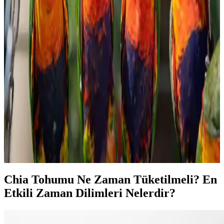
edilen organik ve katkısız bir tahin seçeneğidir.
Migros'ta Pratik ve Lezzetli Haşlamalık Mısır
Seçenekleri ve Kullanım İpuçları
Migros'ta satılan haşlamalık mısır, pratik hazırlanabilirliği ve sağlıklı
içeriğiyle öne çıkar. Taze veya dondurulmuş seçenekleriyle çeşitli
yemeklerde ve atıştırmalıklarda kullanılabilir, sofralarınıza lezzet
katmaya devam eder.
Konak Şekerleme ve Tatlı Sektöründe Tüketici
Tercihleri ve Piyasa Analizi
Şekerleme ve tatlı ürünleri, tüketicilerin ilgisini çeken geniş bir
yelpazeye sahiptir. Kalite, hijyen ve doğal içerik ön planda olup,
rekabet ve yenilikçilik sektörde öne çıkmayı sağlar.
Chia Tohumu Ne Zaman Tüketilmeli? En
Etkili Zaman Dilimleri Nelerdir?