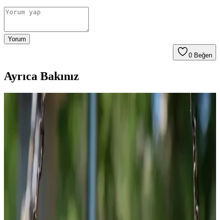
Yorum
0
Beğen
Ayrıca Bakınız
Evde Kolayca Hazırlanabilen Uygun Fiyatlı ve
Sağlıklı Tatlı Tarifleri
Evde bulunan temel malzemelerle hazırlanan ekonomik ve sağlıklı
tatlı tarifleri, farklı malzemelerle besleyici ve pratik çözümler
sunuyor. Tatlı ihtiyacınızı dengeli şekilde karşılayabilirsiniz.
Gıda ve İçecek Markaları: Ürün Çeşitliliği ve
Tüketici Tercihleri Analizi
Gıda ve içecek sektöründeki çeşitli markalar, ürün çeşitliliği ve kalite
standartlarıyla tüketicilerin ihtiyaçlarına cevap veriyor, rekabeti