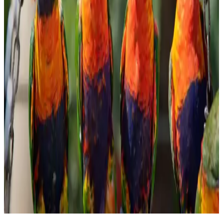
Bozkırlı Çavuşoğlu Tahin: Doğal ve Sağlıklı
Ürünlerle Marketlerde Öne Çıkıyor
Bozkırlı Çavuşoğlu tahin, yüksek kaliteli susam ve doğal üretim
yöntemleriyle sağlıklı beslenmeye uygun, marketlerde sık tercih
edilen organik ve katkısız bir tahin seçeneğidir.
Migros'ta Pratik ve Lezzetli Haşlamalık Mısır
Seçenekleri ve Kullanım İpuçları
Migros'ta satılan haşlamalık mısır, pratik hazırlanabilirliği ve sağlıklı
içeriğiyle öne çıkar. Taze veya dondurulmuş seçenekleriyle çeşitli
yemeklerde ve atıştırmalıklarda kullanılabilir, sofralarınıza lezzet
katmaya devam eder.
Konak Şekerleme ve Tatlı Sektöründe Tüketici
Tercihleri ve Piyasa Analizi
Şekerleme ve tatlı ürünleri, tüketicilerin ilgisini çeken geniş bir
yelpazeye sahiptir. Kalite, hijyen ve doğal içerik ön planda olup,
rekabet ve yenilikçilik sektörde öne çıkmayı sağlar.