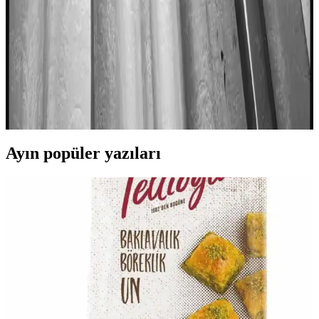
katabilir, sağlıklı pişirme ipuçlarını öğrenebilirsiniz.
Migros'ta Balık Fiyatları ve Tüketici Rehberi Güncel
Durum ve İpuçları
Migros'ta balık fiyatları hakkında güncel bilgi bulunmamakla
birlikte, mevsimsel ve piyasa koşulları fiyatları etkiler. Tüketiciler
fiyat karşılaştırması ve mevsimsel balık tercihleriyle uygun alışveriş
yapabilir.
Ayın popüler yazıları