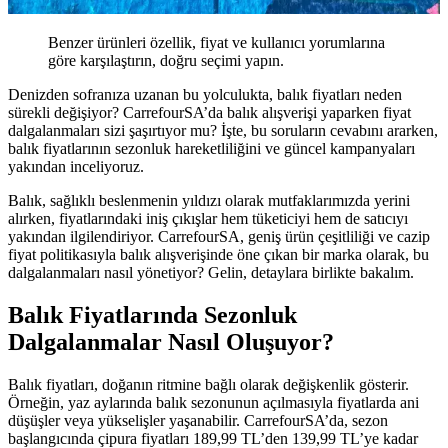
Benzer ürünleri özellik, fiyat ve kullanıcı yorumlarına
göre karşılaştırın, doğru seçimi yapın.
Denizden sofranıza uzanan bu yolculukta, balık fiyatları neden
sürekli değişiyor? CarrefourSA’da balık alışverişi yaparken fiyat
dalgalanmaları sizi şaşırtıyor mu? İşte, bu soruların cevabını ararken,
balık fiyatlarının sezonluk hareketliliğini ve güncel kampanyaları
yakından inceliyoruz.
Balık, sağlıklı beslenmenin yıldızı olarak mutfaklarımızda yerini
alırken, fiyatlarındaki iniş çıkışlar hem tüketiciyi hem de satıcıyı
yakından ilgilendiriyor. CarrefourSA, geniş ürün çeşitliliği ve cazip
fiyat politikasıyla balık alışverişinde öne çıkan bir marka olarak, bu
dalgalanmaları nasıl yönetiyor? Gelin, detaylara birlikte bakalım.
Balık Fiyatlarında Sezonluk
Dalgalanmalar Nasıl Oluşuyor?
Balık fiyatları, doğanın ritmine bağlı olarak değişkenlik gösterir.
Örneğin, yaz aylarında balık sezonunun açılmasıyla fiyatlarda ani
düşüşler veya yükselişler yaşanabilir. CarrefourSA’da, sezon
başlangıcında çipura fiyatları 189,99 TL’den 139,99 TL’ye kadar