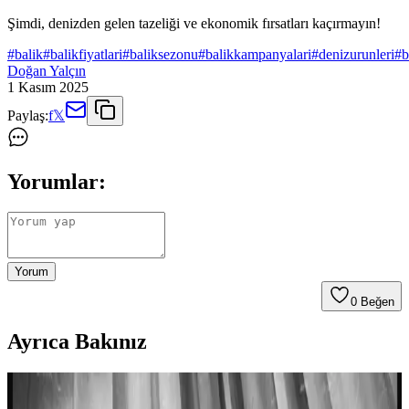
Şimdi, denizden gelen tazeliği ve ekonomik fırsatları kaçırmayın!
#
balik
#
balikfiyatlari
#
baliksezonu
#
balikkampanyalari
#
denizurunleri
#
b
Doğan Yalçın
1 Kasım 2025
Paylaş:
f
𝕏
Yorumlar:
Yorum
0
Beğen
Ayrıca Bakınız
Bal Sarımsaklı Somon Tarifi: Patates Dilimleri ve