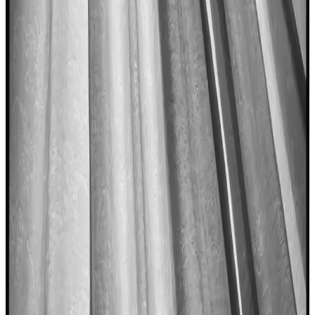
Bebeklerin gelişimi için omega-3 ve protein açısından önemli olan
balık, doğru hazırlık ve seçimle güvenle tüketilebilir. Alerji ve hijyen
kurallarına dikkat edilmelidir.
Balık Yağı ve Günlük Dozun Sağlık Üzerindeki
Etkileri Analizi
Balık yağı, omega-3 açısından zengin olup, kalp, beyin sağlığı ve
inflamasyon üzerinde olumlu etkiler sağlar. Günlük doz ve kullanım
önerileri önemlidir.
8 Aylık Bebekler İçin Balık Tüketimi Güvenli ve
Uygun Seçenekler ile Pişirme Yöntemleri
8 aylık bebekler için uygun balık türleri, pişirme yöntemleri ve alerji
riskleri hakkında bilgiler içerir. Güvenli ve sağlıklı balık tüketimi için
dikkat edilmesi gerekenler anlatılır.
Balık Kızartma Tarifleri ve Püf Noktalarıyla Lezzetli
Deniz Ürünü Hazırlama
Balık kızartma, pratik ve lezzetli bir deniz ürünü hazırlama
yöntemidir. Doğru malzeme ve tekniklerle sofralarınıza lezzet