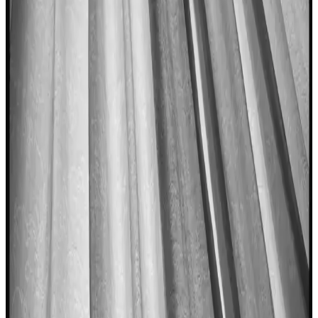
Balık ve patates kızartması için özel bira ve votka içeren, pirinç unu
ve baharatlarla zenginleştirilmiş hamur tarifi. Çıtır, hafif ve uzun süre
taze kalan yapısıyla fark yaratır.
Karides Fiyatları ve Piyasa Dinamikleri: Güncel
Durum ve Trendler
Karides fiyatları, avlanma ve mevsimsel faktörlere bağlı olarak
değişiyor. Deniz ürünleri ve akvaryum sektöründeki gelişmeler,
piyasa hareketlerini etkiliyor.
Bebekler İçin Balık Tüketimi: Güvenli ve Sağlıklı
Beslenme Yaklaşımları
Bebeklerin gelişimi için omega-3 ve protein açısından önemli olan
balık, doğru hazırlık ve seçimle güvenle tüketilebilir. Alerji ve hijyen
kurallarına dikkat edilmelidir.
Balık Yağı ve Günlük Dozun Sağlık Üzerindeki
Etkileri Analizi
Balık yağı, omega-3 açısından zengin olup, kalp, beyin sağlığı ve
inflamasyon üzerinde olumlu etkiler sağlar. Günlük doz ve kullanım
önerileri önemlidir.