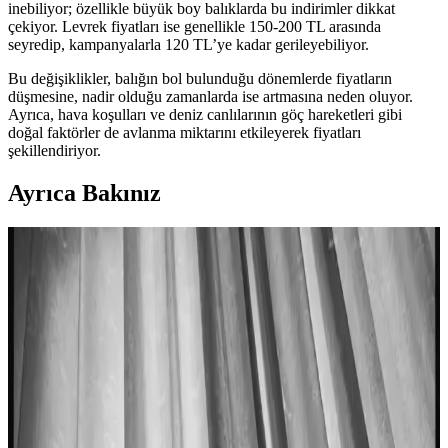
inebiliyor; özellikle büyük boy balıklarda bu indirimler dikkat
çekiyor. Levrek fiyatları ise genellikle 150-200 TL arasında
seyredip, kampanyalarla 120 TL’ye kadar gerileyebiliyor.
Bu değişiklikler, balığın bol bulunduğu dönemlerde fiyatların
düşmesine, nadir olduğu zamanlarda ise artmasına neden oluyor.
Ayrıca, hava koşulları ve deniz canlılarının göç hareketleri gibi
doğal faktörler de avlanma miktarını etkileyerek fiyatları
şekillendiriyor.
Ayrıca Bakınız
Bal Sarımsaklı Somon Tarifi: Patates Dilimleri ve
Böğürtlen ile Dengeli Öğün
Somonun bal, sarımsak ve soya sosuyla hazırlanan tatlı-tuzlu sosla
buluştuğu bu tarif, patates dilimleri ve böğürtlenle dengeli ve lezzetli
bir öğün sunar.
Balık ve Patates Kızartması İçin Çıtır ve Hafif
Hamur Tarifi: Alkol ve Baharatlı Karışım