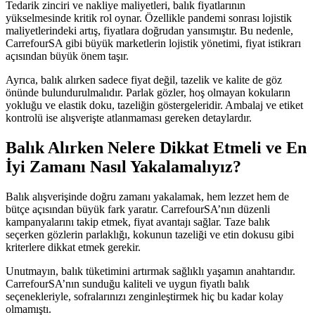
Tedarik zinciri ve nakliye maliyetleri, balık fiyatlarının
yükselmesinde kritik rol oynar. Özellikle pandemi sonrası lojistik
maliyetlerindeki artış, fiyatlara doğrudan yansımıştır. Bu nedenle,
CarrefourSA gibi büyük marketlerin lojistik yönetimi, fiyat istikrarı
açısından büyük önem taşır.
Ayrıca, balık alırken sadece fiyat değil, tazelik ve kalite de göz
önünde bulundurulmalıdır. Parlak gözler, hoş olmayan kokuların
yokluğu ve elastik doku, tazeliğin göstergeleridir. Ambalaj ve etiket
kontrolü ise alışverişte atlanmaması gereken detaylardır.
Balık Alırken Nelere Dikkat Etmeli ve En
İyi Zamanı Nasıl Yakalamalıyız?
Balık alışverişinde doğru zamanı yakalamak, hem lezzet hem de
bütçe açısından büyük fark yaratır. CarrefourSA’nın düzenli
kampanyalarını takip etmek, fiyat avantajı sağlar. Taze balık
seçerken gözlerin parlaklığı, kokunun tazeliği ve etin dokusu gibi
kriterlere dikkat etmek gerekir.
Unutmayın, balık tüketimini artırmak sağlıklı yaşamın anahtarıdır.
CarrefourSA’nın sunduğu kaliteli ve uygun fiyatlı balık
seçenekleriyle, sofralarınızı zenginleştirmek hiç bu kadar kolay
olmamıştı.