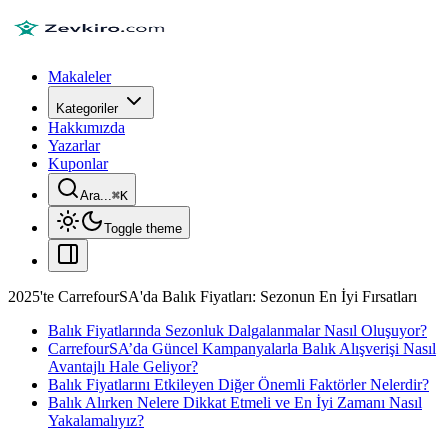
Makaleler
Kategoriler
Hakkımızda
Yazarlar
Kuponlar
Ara...
⌘
K
Toggle theme
2025'te CarrefourSA'da Balık Fiyatları: Sezonun En İyi Fırsatları
Balık Fiyatlarında Sezonluk Dalgalanmalar Nasıl Oluşuyor?
CarrefourSA’da Güncel Kampanyalarla Balık Alışverişi Nasıl
Avantajlı Hale Geliyor?
Balık Fiyatlarını Etkileyen Diğer Önemli Faktörler Nelerdir?
Balık Alırken Nelere Dikkat Etmeli ve En İyi Zamanı Nasıl
Yakalamalıyız?