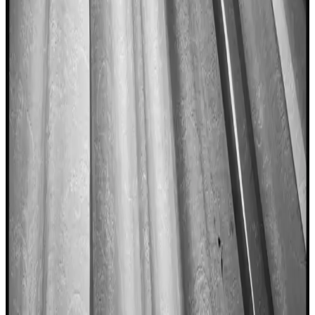
8 Aylık Bebekler İçin Balık Tüketimi Güvenli ve
Uygun Seçenekler ile Pişirme Yöntemleri
8 aylık bebekler için uygun balık türleri, pişirme yöntemleri ve alerji
riskleri hakkında bilgiler içerir. Güvenli ve sağlıklı balık tüketimi için
dikkat edilmesi gerekenler anlatılır.
Balık Kızartma Tarifleri ve Püf Noktalarıyla Lezzetli
Deniz Ürünü Hazırlama
Balık kızartma, pratik ve lezzetli bir deniz ürünü hazırlama
yöntemidir. Doğru malzeme ve tekniklerle sofralarınıza lezzet
katabilir, sağlıklı pişirme ipuçlarını öğrenebilirsiniz.
Migros'ta Balık Fiyatları ve Tüketici Rehberi Güncel
Durum ve İpuçları
Migros'ta balık fiyatları hakkında güncel bilgi bulunmamakla
birlikte, mevsimsel ve piyasa koşulları fiyatları etkiler. Tüketiciler
fiyat karşılaştırması ve mevsimsel balık tercihleriyle uygun alışveriş
yapabilir.