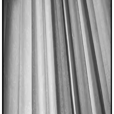
Böğürtlen ile Dengeli Öğün
Somonun bal, sarımsak ve soya sosuyla hazırlanan tatlı-tuzlu sosla
buluştuğu bu tarif, patates dilimleri ve böğürtlenle dengeli ve lezzetli
bir öğün sunar.
Balık ve Patates Kızartması İçin Çıtır ve Hafif
Hamur Tarifi: Alkol ve Baharatlı Karışım
Balık ve patates kızartması için özel bira ve votka içeren, pirinç unu
ve baharatlarla zenginleştirilmiş hamur tarifi. Çıtır, hafif ve uzun süre
taze kalan yapısıyla fark yaratır.
Karides Fiyatları ve Piyasa Dinamikleri: Güncel
Durum ve Trendler
Karides fiyatları, avlanma ve mevsimsel faktörlere bağlı olarak
değişiyor. Deniz ürünleri ve akvaryum sektöründeki gelişmeler,
piyasa hareketlerini etkiliyor.
Bebekler İçin Balık Tüketimi: Güvenli ve Sağlıklı
Beslenme Yaklaşımları