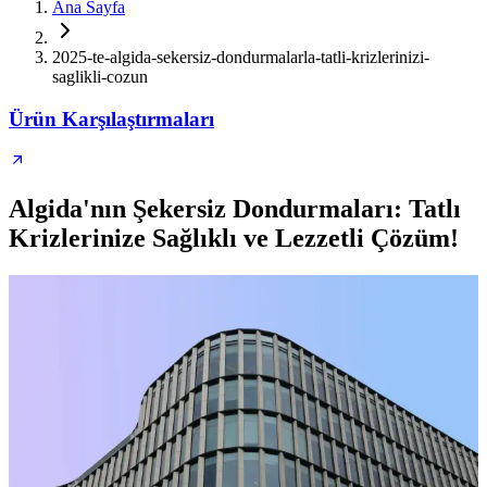
Ana Sayfa
2025-te-algida-sekersiz-dondurmalarla-tatli-krizlerinizi-
saglikli-cozun
Ürün Karşılaştırmaları
Algida'nın Şekersiz Dondurmaları: Tatlı
Krizlerinize Sağlıklı ve Lezzetli Çözüm!