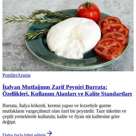
Popüler
Arama
İtalyan Mutfağının Zarif Peyniri Burrata:
Özellikleri, Kullanım Alanları ve Kalite Standartları
Burrata, İtalya kökenli, kremsi yapısı ve lezzetiyle gurme
mutfakların vazgeçilmezi olan özel bir peynirdir. Taze tüketim ve
çeşitli yemeklerde kullanılır, kalite ve fiyatı süt kalitesine göre
değişir.
Daha fazla bilgi edinin