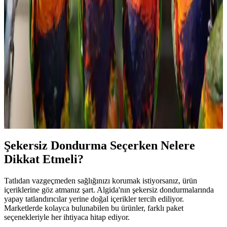
Seçenekleri ve Kullanım İpuçları
Migros'ta satılan haşlamalık mısır, pratik hazırlanabilirliği ve sağlıklı
içeriğiyle öne çıkar. Taze veya dondurulmuş seçenekleriyle çeşitli
yemeklerde ve atıştırmalıklarda kullanılabilir, sofralarınıza lezzet
katmaya devam eder.
Konak Şekerleme ve Tatlı Sektöründe Tüketici
Tercihleri ve Piyasa Analizi
Şekerleme ve tatlı ürünleri, tüketicilerin ilgisini çeken geniş bir
yelpazeye sahiptir. Kalite, hijyen ve doğal içerik ön planda olup,
rekabet ve yenilikçilik sektörde öne çıkmayı sağlar.
Şekersiz Dondurma Seçerken Nelere
Dikkat Etmeli?
Tatlıdan vazgeçmeden sağlığınızı korumak istiyorsanız, ürün
içeriklerine göz atmanız şart. Algida'nın şekersiz dondurmalarında
yapay tatlandırıcılar yerine doğal içerikler tercih ediliyor.
Marketlerde kolayca bulunabilen bu ürünler, farklı paket
seçenekleriyle her ihtiyaca hitap ediyor.