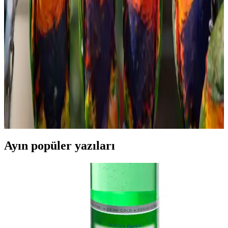
Migros'ta satılan haşlamalık mısır, pratik hazırlanabilirliği ve sağlıklı
içeriğiyle öne çıkar. Taze veya dondurulmuş seçenekleriyle çeşitli
yemeklerde ve atıştırmalıklarda kullanılabilir, sofralarınıza lezzet
katmaya devam eder.
Konak Şekerleme ve Tatlı Sektöründe Tüketici
Tercihleri ve Piyasa Analizi
Şekerleme ve tatlı ürünleri, tüketicilerin ilgisini çeken geniş bir
yelpazeye sahiptir. Kalite, hijyen ve doğal içerik ön planda olup,
rekabet ve yenilikçilik sektörde öne çıkmayı sağlar.
Ayın popüler yazıları