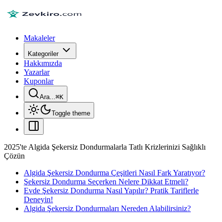
Makaleler
Kategoriler
Hakkımızda
Yazarlar
Kuponlar
Ara...
⌘
K
Toggle theme
2025'te Algida Şekersiz Dondurmalarla Tatlı Krizlerinizi Sağlıklı
Çözün
Algida Şekersiz Dondurma Çeşitleri Nasıl Fark Yaratıyor?
Şekersiz Dondurma Seçerken Nelere Dikkat Etmeli?
Evde Şekersiz Dondurma Nasıl Yapılır? Pratik Tariflerle
Deneyin!
Algida Şekersiz Dondurmaları Nereden Alabilirsiniz?