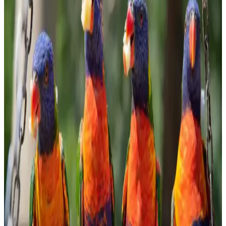
Evde Bulyon Hazırlama Rehberi: Lezzetli ve Doğal
Tarifler
Evde bulyon hazırlamak, doğal ve lezzetli sonuçlar elde etmenizi
sağlar. Malzeme seçimi ve pişirme süresiyle zengin aromalar
yakalayın, sağlıklı ve ekonomik tarifler için ideal bir yöntem.
Ormanlı Pirinci Nedir ve Özellikleriyle Mutfakta
Doğal Bir Seçenek
Ormanlı pirinci, doğal ortamda yetişen aromatik ve sağlıklı bir pirinç
türüdür. Geleneksel tekniklerle hazırlanan bu pirinç, yemeklere
özgün tat ve aroma katar, doğru pişirme teknikleriyle lezzetini ortaya
çıkarır.
Bozkırlı Çavuşoğlu Tahin: Doğal ve Sağlıklı
Ürünlerle Marketlerde Öne Çıkıyor
Bozkırlı Çavuşoğlu tahin, yüksek kaliteli susam ve doğal üretim
yöntemleriyle sağlıklı beslenmeye uygun, marketlerde sık tercih
edilen organik ve katkısız bir tahin seçeneğidir.
Migros'ta Pratik ve Lezzetli Haşlamalık Mısır