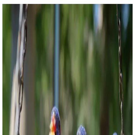
Evde Kolayca Hazırlanabilen Uygun Fiyatlı ve
Sağlıklı Tatlı Tarifleri
Evde bulunan temel malzemelerle hazırlanan ekonomik ve sağlıklı
tatlı tarifleri, farklı malzemelerle besleyici ve pratik çözümler
sunuyor. Tatlı ihtiyacınızı dengeli şekilde karşılayabilirsiniz.
Gıda ve İçecek Markaları: Ürün Çeşitliliği ve
Tüketici Tercihleri Analizi
Gıda ve içecek sektöründeki çeşitli markalar, ürün çeşitliliği ve kalite
standartlarıyla tüketicilerin ihtiyaçlarına cevap veriyor, rekabeti
şekillendiriyor.
Kahve Dünyası ve Marketlerdeki Granola
Seçenekleri Sağlıklı Yaşam İçin Uygun Alternatifler
Kahve Dünyası ve marketlerdeki granola ürünleri, doğal içerikleri
ve sağlıklı beslenmeye uygun özellikleriyle öne çıkıyor. Bu
makalede, granola'nın faydaları ve seçim kriterleri detaylandırıldı.