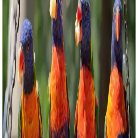
Evde Bulyon Hazırlama Rehberi: Lezzetli ve Doğal
Tarifler
Evde bulyon hazırlamak, doğal ve lezzetli sonuçlar elde etmenizi
sağlar. Malzeme seçimi ve pişirme süresiyle zengin aromalar
yakalayın, sağlıklı ve ekonomik tarifler için ideal bir yöntem.
Ormanlı Pirinci Nedir ve Özellikleriyle Mutfakta
Doğal Bir Seçenek
Ormanlı pirinci, doğal ortamda yetişen aromatik ve sağlıklı bir pirinç
türüdür. Geleneksel tekniklerle hazırlanan bu pirinç, yemeklere
özgün tat ve aroma katar, doğru pişirme teknikleriyle lezzetini ortaya
çıkarır.
Bozkırlı Çavuşoğlu Tahin: Doğal ve Sağlıklı
Ürünlerle Marketlerde Öne Çıkıyor
Bozkırlı Çavuşoğlu tahin, yüksek kaliteli susam ve doğal üretim
yöntemleriyle sağlıklı beslenmeye uygun, marketlerde sık tercih
edilen organik ve katkısız bir tahin seçeneğidir.
Migros'ta Pratik ve Lezzetli Haşlamalık Mısır
Seçenekleri ve Kullanım İpuçları