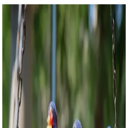
Evde Kolayca Hazırlanabilen Uygun Fiyatlı ve
Sağlıklı Tatlı Tarifleri
Evde bulunan temel malzemelerle hazırlanan ekonomik ve sağlıklı
tatlı tarifleri, farklı malzemelerle besleyici ve pratik çözümler
sunuyor. Tatlı ihtiyacınızı dengeli şekilde karşılayabilirsiniz.
Gıda ve İçecek Markaları: Ürün Çeşitliliği ve
Tüketici Tercihleri Analizi
Gıda ve içecek sektöründeki çeşitli markalar, ürün çeşitliliği ve kalite
standartlarıyla tüketicilerin ihtiyaçlarına cevap veriyor, rekabeti
şekillendiriyor.
Kahve Dünyası ve Marketlerdeki Granola
Seçenekleri Sağlıklı Yaşam İçin Uygun Alternatifler
Kahve Dünyası ve marketlerdeki granola ürünleri, doğal içerikleri
ve sağlıklı beslenmeye uygun özellikleriyle öne çıkıyor. Bu
makalede, granola'nın faydaları ve seçim kriterleri detaylandırıldı.