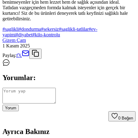
benimseyenler için hem lezzet hem de sağlık açısından ideal.
Tatlıdan vazgeçmeden formda kalmak isteyenler için gerçek bir
kurtarıcı! Siz de bu ürünleri deneyerek tatlı keyfinizi sağlıklı hale
getirebilirsiniz.
#
saglikli
#
dondurma
#
sekersiz
#
saglikli-tatlilar
#
ev-
yapimi
#
diyabet
#
kilo-kontrolu
Gizem Çam
1 Kasım 2025
Paylaş:
f
𝕏
Yorumlar:
Yorum
0
Beğen
Ayrıca Bakınız