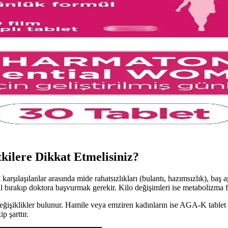
anları Analizi
ak bilimsel veriler sınırlı olup, uzman görüşü ve dengeli yaşam tarzı öne
Güçlendirici Takviye Ürünü
ı emilim sağlayan dil altı formu ile enerji ve saç sağlığını destekler, doğ
dengeli multivitamin-mineral desteği
B vitaminleriyle saç, cilt ve tırnak sağlığını desteklerken enerji üreti
ilere Dikkat Etmelisiniz?
karşılaşılanlar arasında mide rahatsızlıkları (bulantı, hazımsızlık), baş a
l bırakıp doktora başvurmak gerekir. Kilo değişimleri ise metabolizma far
ğişiklikler bulunur. Hamile veya emziren kadınların ise AGA-K tablet k
p şarttır.