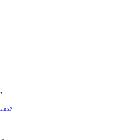
er
siniz?
ler