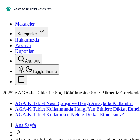
Makaleler
Kategoriler
Hakkımızda
Yazarlar
Kuponlar
Ara...
⌘
K
Toggle theme
2025'te AGA-K Tablet ile Saç Dökülmesine Son: Bilmeniz Gerekenl
AGA-K Tablet Nasıl Çalışır ve Hangi Amaçlarla Kullanılır?
AGA-K Tablet Kullanımında Hangi Yan Etkilere Dikkat Etmeli
AGA-K Tablet Kullanırken Nelere Dikkat Etmelisiniz?
Ana Sayfa
2025-te-aga-k-tablet-ile-sac-dokulmesine-son-bilmeniz-gereken