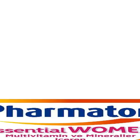
e Keratin İçeriğiyle Gıda Takviyesi
saç dökülmesini önler ve güçlendirir. Günlük kullanım ve çeşitli fiyat seçen
Güncel Yaklaşımlar
ları ve bilimsel bilgiler. Sağlıklı yaşam için bilinçli tercihlerin önemi vu
tlerdeki Yeri Analizi