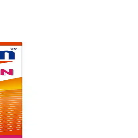
ekleriyle erişilebilirlik sağlar.
rgulanıyor.
rmarketlerdeki yeri hakkında detaylar içerir.
 ulaşın.
ağlıklı ve parlak saçlara ulaşın.