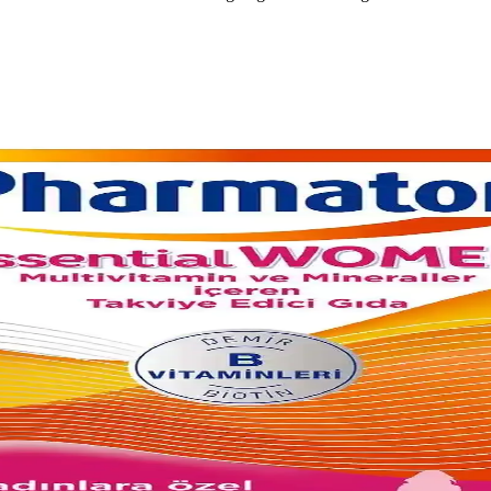
e Keratin İçeriğiyle Gıda Takviyesi
saç dökülmesini önler ve güçlendirir. Günlük kullanım ve çeşitli fiyat seçen
Güncel Yaklaşımlar
ları ve bilimsel bilgiler. Sağlıklı yaşam için bilinçli tercihlerin önemi vu
tlerdeki Yeri Analizi
öne çıkıyor. Kullanıcı yorumları, kullanım tavsiyeleri ve ürünlerin süpe
ve Saç Bakımında Dikkat Edilmesi Gerekenler
kleriyle saç bakımında doğru tercihler yaparak sağlıklı ve parlak saçlara
ehberi
elde etmenize yardımcı olur. Güvenli kullanım ve profesyonel önerilerle s