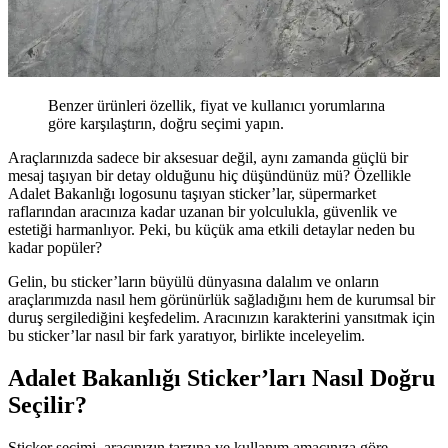
Benzer ürünleri özellik, fiyat ve kullanıcı yorumlarına
göre karşılaştırın, doğru seçimi yapın.
Araçlarınızda sadece bir aksesuar değil, aynı zamanda güçlü bir
mesaj taşıyan bir detay olduğunu hiç düşündünüz mü? Özellikle
Adalet Bakanlığı logosunu taşıyan sticker’lar, süpermarket
raflarından aracınıza kadar uzanan bir yolculukla, güvenlik ve
estetiği harmanlıyor. Peki, bu küçük ama etkili detaylar neden bu
kadar popüler?
Gelin, bu sticker’ların büyülü dünyasına dalalım ve onların
araçlarımızda nasıl hem görünürlük sağladığını hem de kurumsal bir
duruş sergilediğini keşfedelim. Aracınızın karakterini yansıtmak için
bu sticker’lar nasıl bir fark yaratıyor, birlikte inceleyelim.
Adalet Bakanlığı Sticker’ları Nasıl Doğru
Seçilir?
Sticker seçimi, aracınızın tarzına ve kullanım amacınıza göre