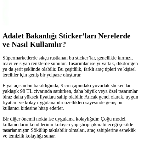
Barbie’nin Havalı Arabası DVX59, parlak pembe tasarımı ve
gerçekçi detaylarıyla çocukların hayal dünyasını zenginleştirir,
güvenli ve eğlenceli sürüş deneyimi sunar.
Adalet Bakanlığı Sticker’ları Nerelerde
ve Nasıl Kullanılır?
Süpermarketlerde sıkça rastlanan bu sticker’lar, genellikle kırmızı,
mavi ve siyah renklerde sunulur. Tasarımlar ise yuvarlak, dikdörtgen
ya da şerit şeklinde olabilir. Bu çeşitlilik, farklı araç tipleri ve kişisel
tercihler için geniş bir yelpaze oluşturur.
Fiyat açısından bakıldığında, 9 cm çapındaki yuvarlak sticker’lar
yaklaşık 98 TL civarında satılırken, daha büyük veya özel tasarımlar
biraz daha yüksek fiyatlara sahip olabilir. Ancak genel olarak, uygun
fiyatları ve kolay uygulanabilir özellikleri sayesinde geniş bir
kullanıcı kitlesine hitap ederler.
Bir diğer önemli nokta ise uygulama kolaylığıdır. Çoğu model,
kullanıcıların kendilerinin kolayca yapıştırıp çıkarabileceği şekilde
tasarlanmıştır. Sökülüp takılabilir olmaları, araç sahiplerine esneklik
ve temizlik kolaylığı sunar.