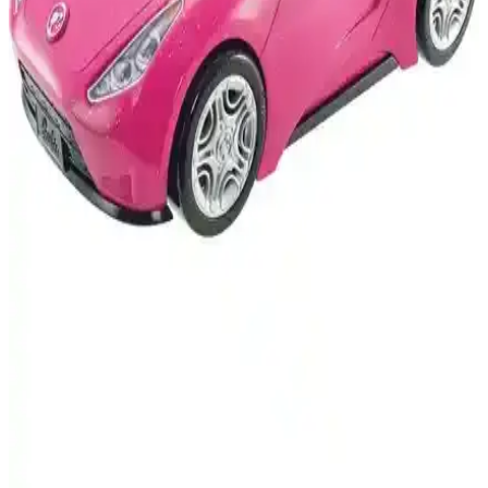
Okyanus Temalı Ferahlatıcı Araç Spreyleri: Doğal
ve Taze Bir Atmosfer Yaratır
Okyanus temalı ferahlatıcı araç spreyleri, doğal aromalar ve uzun
süre etkili koku sağlar, araç içi konforu artırır ve kötü kokuları
maskeler, pratik kullanımıyla öne çıkar.
150 ml Araba Kokusu Spreyleri: Pratik ve Etkili
Ferahlatıcı Seçenekler
150 ml araba kokusu spreyleri, taşınabilir ve kullanımı kolaydır.
Farklı aromalarla kötü kokuları giderir, araç içi ferahlık sağlar ve
uzun yolculuklarda pratik çözümler sunar.
Okyanus Temalı 150 ml Oto Spreyi: Araç İçin
Ferahlatıcı ve Pratik Koku Çözümü
150 ml okyanus temalı oto spreyi, ferahlatıcı deniz esintisi ve hafif
tuzlu notalarıyla araç içini tazeler, kullanım kolaylığı sağlar ve
yolculuklarınızı daha konforlu hale getirir.
Barbie Havalı Arabası DVX59: Çocuklar İçin Şık ve
Gerçekçi Pembe Oyuncak Araç