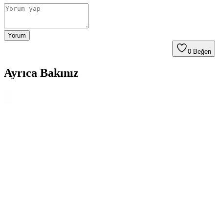
Yorum
0
Beğen
Ayrıca Bakınız
Musky Gold Mikrofiber Temizlik Bezleri: Özellikleri,
Kullanım Alanları ve Avantajlar
Musky Gold mikrofiber temizlik bezleri, yüksek kaliteli malzeme ve
antibakteriyel özellikleriyle hijyen ve pratiklik sunar. Çok katmanlı
yapısı sayesinde yüzeyleri çizmeden etkili temizlik sağlar.
Jimmybaby Isofix Dönebilir Çocuk Koltuğu
Güvenlik ve Konfor Bir Arada
Jimmybaby'nin Isofix bağlantılı dönebilir çocuk koltuğu, güvenlik
ve konforu bir araya getirerek ailelerin günlük kullanımını
kolaylaştırır, uzun yolculuklarda rahatlık sağlar.