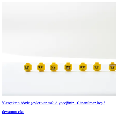
'Gerçekten böyle şeyler var mı?' diyeceğiniz 10 inanılmaz keşif
devamını oku