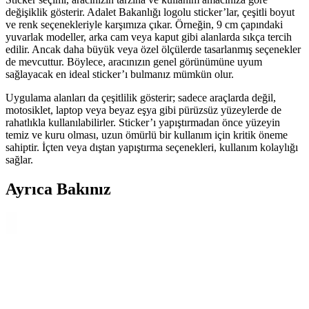
değişiklik gösterir. Adalet Bakanlığı logolu sticker’lar, çeşitli boyut
ve renk seçenekleriyle karşımıza çıkar. Örneğin, 9 cm çapındaki
yuvarlak modeller, arka cam veya kaput gibi alanlarda sıkça tercih
edilir. Ancak daha büyük veya özel ölçülerde tasarlanmış seçenekler
de mevcuttur. Böylece, aracınızın genel görünümüne uyum
sağlayacak en ideal sticker’ı bulmanız mümkün olur.
Uygulama alanları da çeşitlilik gösterir; sadece araçlarda değil,
motosiklet, laptop veya beyaz eşya gibi pürüzsüz yüzeylerde de
rahatlıkla kullanılabilirler. Sticker’ı yapıştırmadan önce yüzeyin
temiz ve kuru olması, uzun ömürlü bir kullanım için kritik öneme
sahiptir. İçten veya dıştan yapıştırma seçenekleri, kullanım kolaylığı
sağlar.
Ayrıca Bakınız
Musky Gold Mikrofiber Temizlik Bezleri: Özellikleri,
Kullanım Alanları ve Avantajlar
Musky Gold mikrofiber temizlik bezleri, yüksek kaliteli malzeme ve
antibakteriyel özellikleriyle hijyen ve pratiklik sunar. Çok katmanlı
yapısı sayesinde yüzeyleri çizmeden etkili temizlik sağlar.