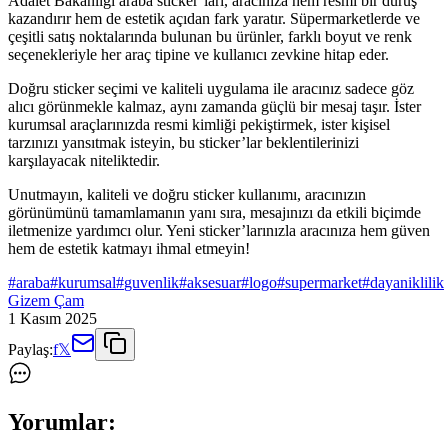
Adalet Bakanlığı araba sticker’ları, aracınıza hem resmi bir duruş
kazandırır hem de estetik açıdan fark yaratır. Süpermarketlerde ve
çeşitli satış noktalarında bulunan bu ürünler, farklı boyut ve renk
seçenekleriyle her araç tipine ve kullanıcı zevkine hitap eder.
Doğru sticker seçimi ve kaliteli uygulama ile aracınız sadece göz
alıcı görünmekle kalmaz, aynı zamanda güçlü bir mesaj taşır. İster
kurumsal araçlarınızda resmi kimliği pekiştirmek, ister kişisel
tarzınızı yansıtmak isteyin, bu sticker’lar beklentilerinizi
karşılayacak niteliktedir.
Unutmayın, kaliteli ve doğru sticker kullanımı, aracınızın
görünümünü tamamlamanın yanı sıra, mesajınızı da etkili biçimde
iletmenize yardımcı olur. Yeni sticker’larınızla aracınıza hem güven
hem de estetik katmayı ihmal etmeyin!
#
araba
#
kurumsal
#
guvenlik
#
aksesuar
#
logo
#
supermarket
#
dayaniklilik
Gizem Çam
1 Kasım 2025
Paylaş:
f
𝕏
Yorumlar: