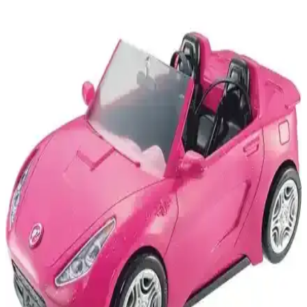
Hot Wheels 3'lü Araba Setleri Karşılaştırması:
Hangi Model Çocuklar İçin Daha Uygun?
İki popüler Hot Wheels 3'lü araba setinin detaylı karşılaştırması.
Çocukların hayal gücünü ve motor becerilerini geliştiren bu setler,
dayanıklılığı ve tasarımıyla öne çıkıyor.
Hot Wheels Canavar Taşıyıcı Gergedan ve Sürat
Pistli Tır Karşılaştırması
İki popüler Hot Wheels oyuncak modeli olan Canavar Taşıyıcı
Gergedan ve Sürat Pistli Tır'ın özellikleri ve kullanıcı yorumlarıyla
detaylı karşılaştırması, çocukların hayal gücünü geliştiren eğlenceli
seçenekler sunuyor.
Okyanus Temalı Ferahlatıcı Araç Spreyleri: Doğal
ve Taze Bir Atmosfer Yaratır
Okyanus temalı ferahlatıcı araç spreyleri, doğal aromalar ve uzun
süre etkili koku sağlar, araç içi konforu artırır ve kötü kokuları
maskeler, pratik kullanımıyla öne çıkar.