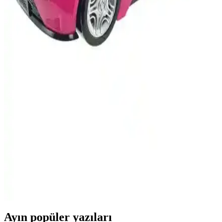
150 ml Araba Kokusu Spreyleri: Pratik ve Etkili
Ferahlatıcı Seçenekler
150 ml araba kokusu spreyleri, taşınabilir ve kullanımı kolaydır.
Farklı aromalarla kötü kokuları giderir, araç içi ferahlık sağlar ve
uzun yolculuklarda pratik çözümler sunar.
Okyanus Temalı 150 ml Oto Spreyi: Araç İçin
Ferahlatıcı ve Pratik Koku Çözümü
150 ml okyanus temalı oto spreyi, ferahlatıcı deniz esintisi ve hafif
tuzlu notalarıyla araç içini tazeler, kullanım kolaylığı sağlar ve
yolculuklarınızı daha konforlu hale getirir.
Barbie Havalı Arabası DVX59: Çocuklar İçin Şık ve
Gerçekçi Pembe Oyuncak Araç
Barbie’nin Havalı Arabası DVX59, parlak pembe tasarımı ve
gerçekçi detaylarıyla çocukların hayal dünyasını zenginleştirir,
güvenli ve eğlenceli sürüş deneyimi sunar.
Ayın popüler yazıları