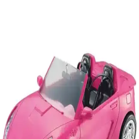
Jimmybaby Isofix Dönebilir Çocuk Koltuğu
Güvenlik ve Konfor Bir Arada
Jimmybaby'nin Isofix bağlantılı dönebilir çocuk koltuğu, güvenlik
ve konforu bir araya getirerek ailelerin günlük kullanımını
kolaylaştırır, uzun yolculuklarda rahatlık sağlar.
Hot Wheels 3'lü Araba Setleri Karşılaştırması:
Hangi Model Çocuklar İçin Daha Uygun?
İki popüler Hot Wheels 3'lü araba setinin detaylı karşılaştırması.
Çocukların hayal gücünü ve motor becerilerini geliştiren bu setler,
dayanıklılığı ve tasarımıyla öne çıkıyor.
Hot Wheels Canavar Taşıyıcı Gergedan ve Sürat
Pistli Tır Karşılaştırması
İki popüler Hot Wheels oyuncak modeli olan Canavar Taşıyıcı
Gergedan ve Sürat Pistli Tır'ın özellikleri ve kullanıcı yorumlarıyla
detaylı karşılaştırması, çocukların hayal gücünü geliştiren eğlenceli
seçenekler sunuyor.