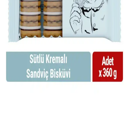
Zeytinli salam, yeşil zeytin parçaları içeren işlenmiş et ürünü olarak
20. yüzyıldan beri sandviçlerde ve atıştırmalıkta kullanılır.
Popülaritesi azalsa da nostaljik değeri sürüyor.
Migros'ta Jambon Çeşitleri ve Kullanım Alanları:
Sağlıklı ve Pratik Seçenekler
Migros'ta çeşitli jambon seçenekleri, sağlıklı ve pratik kullanım
alanlarıyla kahvaltı ve yemekleriniz için ideal. Taze, hijyenik ve
doğal ürünlerle damak zevkine uygun seçimler yapabilirsiniz.
Ekmek Arası Tarifler: Pratik ve Lezzetli Seçeneklerle
Günlük Yemek Çözümleri
Ekmek arası tarifler, çeşitli malzemelerle hazırlanan pratik ve
ekonomik yemeklerdir. Kahvaltıdan akşam yemeğine kadar geniş
kullanım alanı sunar, damak zevkine uygun alternatifler sağlar.
Bifa Nostalji Sütlü Kremalı Sandviç Bisküvi Ürünü
Tanıtımı ve Özellikleri
Bifa Nostalji Sütlü Kremalı Sandviç Bisküvi, 360 gramlık
paketinde, sütlü ve kremalı aromasıyla kahve ve çay saatlerine ideal,