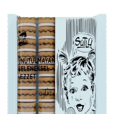
Bacon, yumurta ve peynirli sandviçlerde sos kullanımı, lezzet ve
doku açısından çeşitlilik sunar. Yumurtanın sarısı doğal sos işlevi
görürken, mayonez, acı soslar, ketçap ve reçeller gibi seçenekler
tercih edilir.
Sandviç Dükkanlarında Pastırmanın Kıtır
Kalmasını Sağlayan Pişirme ve Saklama Teknikleri
Sandviç dükkanlarında pastırmanın kıtır kalması, fırında pişirme,
yağın süzülmesi ve uygun dinlendirme teknikleriyle sağlanıyor. Bu
yöntemler evde de uygulanarak pastırmanın kıtırlığı korunabilir.
Yumurta Sandviçleri İçin Sağlıklı ve Lezzetli
Malzeme Önerileri
Yumurta sandviçlerine tam tahıllı ekmek, sebzeler, sağlıklı yağlar ve
baharatlar ekleyerek besin değerini artırabilir, dengeli ve lezzetli
öğünler hazırlayabilirsiniz.
Zeytinli Salam: Tarihçesi, Özellikleri ve
Günümüzdeki Tüketim Alışkanlıkları