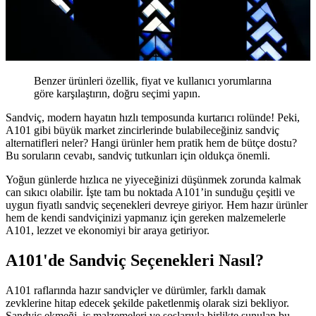
Benzer ürünleri özellik, fiyat ve kullanıcı yorumlarına
göre karşılaştırın, doğru seçimi yapın.
Sandviç, modern hayatın hızlı temposunda kurtarıcı rolünde! Peki,
A101 gibi büyük market zincirlerinde bulabileceğiniz sandviç
alternatifleri neler? Hangi ürünler hem pratik hem de bütçe dostu?
Bu soruların cevabı, sandviç tutkunları için oldukça önemli.
Yoğun günlerde hızlıca ne yiyeceğinizi düşünmek zorunda kalmak
can sıkıcı olabilir. İşte tam bu noktada A101’in sunduğu çeşitli ve
uygun fiyatlı sandviç seçenekleri devreye giriyor. Hem hazır ürünler
hem de kendi sandviçinizi yapmanız için gereken malzemelerle
A101, lezzet ve ekonomiyi bir araya getiriyor.
A101'de Sandviç Seçenekleri Nasıl?
A101 raflarında hazır sandviçler ve dürümler, farklı damak
zevklerine hitap edecek şekilde paketlenmiş olarak sizi bekliyor.
Sandviç ekmeği, iç malzemeleri ve soslarıyla birlikte sunulan bu