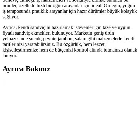
ürünler, özellikle hızlı bir öğün arayanlar için ideal. Örneğin, yoğun
iş temposunda pratiklik arayanlar için hazır dürümler büyük kolaylık
sağlıyor.
Ayrıca, kendi sandviçini hazırlamak isteyenler için taze ve uygun
fiyatlı sandviç ekmekleri bulunuyor. Marketin geniş ürün
yelpazesinde sucuk, peynir, jambon, salam gibi malzemelerle kendi
tariflerinizi yaratabilirsiniz. Bu özgürlük, hem lezzeti
kişiselleştirmenize hem de bütçenizi kontrol altında tutmanıza olanak
tanıyor.
Ayrıca Bakınız
Kamyon Şoförleri İçin Pratik ve Lezzetli Taşınabilir
Öğle Yemeği Önerileri
Araç kullanırken pratik ve taşınabilir öğle yemekleri hazırlamak için
sandviç, wrap, hamur işleri ve ısıtılabilir seçenekler öneriliyor.
Malzeme çeşitlendirmesiyle lezzet artırılır.
Bacon, Yumurta ve Peynirli Sandviçlerde Kullanılan
Sos Seçenekleri ve Lezzet Dengesi