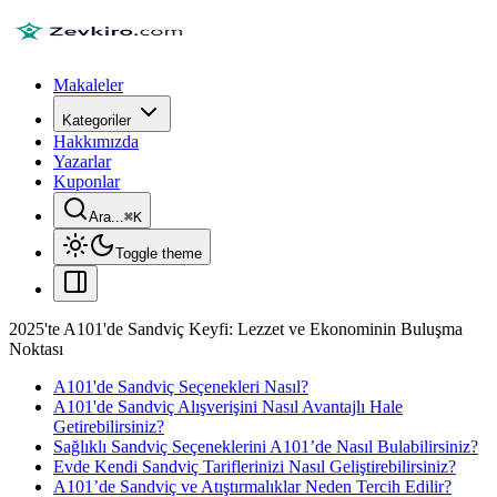
Makaleler
Kategoriler
Hakkımızda
Yazarlar
Kuponlar
Ara...
⌘
K
Toggle theme
2025'te A101'de Sandviç Keyfi: Lezzet ve Ekonominin Buluşma
Noktası
A101'de Sandviç Seçenekleri Nasıl?
A101'de Sandviç Alışverişini Nasıl Avantajlı Hale
Getirebilirsiniz?
Sağlıklı Sandviç Seçeneklerini A101’de Nasıl Bulabilirsiniz?
Evde Kendi Sandviç Tariflerinizi Nasıl Geliştirebilirsiniz?
A101’de Sandviç ve Atıştırmalıklar Neden Tercih Edilir?