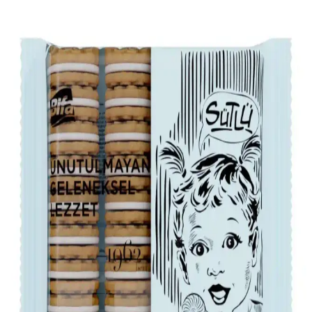
Bacon, yumurta ve peynirli sandviçlerde sos kullanımı, lezzet ve
doku açısından çeşitlilik sunar. Yumurtanın sarısı doğal sos işlevi
görürken, mayonez, acı soslar, ketçap ve reçeller gibi seçenekler
tercih edilir.
Sandviç Dükkanlarında Pastırmanın Kıtır
Kalmasını Sağlayan Pişirme ve Saklama Teknikleri
Sandviç dükkanlarında pastırmanın kıtır kalması, fırında pişirme,
yağın süzülmesi ve uygun dinlendirme teknikleriyle sağlanıyor. Bu
yöntemler evde de uygulanarak pastırmanın kıtırlığı korunabilir.
Yumurta Sandviçleri İçin Sağlıklı ve Lezzetli
Malzeme Önerileri
Yumurta sandviçlerine tam tahıllı ekmek, sebzeler, sağlıklı yağlar ve
baharatlar ekleyerek besin değerini artırabilir, dengeli ve lezzetli
öğünler hazırlayabilirsiniz.
Zeytinli Salam: Tarihçesi, Özellikleri ve
Günümüzdeki Tüketim Alışkanlıkları