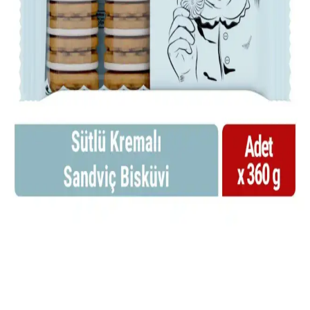
Zeytinli salam, yeşil zeytin parçaları içeren işlenmiş et ürünü olarak
20. yüzyıldan beri sandviçlerde ve atıştırmalıkta kullanılır.
Popülaritesi azalsa da nostaljik değeri sürüyor.
Migros'ta Jambon Çeşitleri ve Kullanım Alanları:
Sağlıklı ve Pratik Seçenekler
Migros'ta çeşitli jambon seçenekleri, sağlıklı ve pratik kullanım
alanlarıyla kahvaltı ve yemekleriniz için ideal. Taze, hijyenik ve
doğal ürünlerle damak zevkine uygun seçimler yapabilirsiniz.
Ekmek Arası Tarifler: Pratik ve Lezzetli Seçeneklerle
Günlük Yemek Çözümleri
Ekmek arası tarifler, çeşitli malzemelerle hazırlanan pratik ve
ekonomik yemeklerdir. Kahvaltıdan akşam yemeğine kadar geniş
kullanım alanı sunar, damak zevkine uygun alternatifler sağlar.
Bifa Nostalji Sütlü Kremalı Sandviç Bisküvi Ürünü
Tanıtımı ve Özellikleri
Bifa Nostalji Sütlü Kremalı Sandviç Bisküvi, 360 gramlık
paketinde, sütlü ve kremalı aromasıyla kahve ve çay saatlerine ideal,