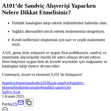
A101’de Sandviç Alışverişi Yaparken
Nelere Dikkat Etmelisiniz?
Haftalık katalogları takip ederek indirimlerden haberdar olun.
Sağlıklı alternatifleri tercih ederek beslenmenizi dengeleyin.
Kendi tariflerinizi oluşturmak için taze ve çeşitli malzemeler
seçin.
A101, geniş ürün yelpazesi ve uygun fiyat politikasıyla, sandviç ve
atıştırmalık alışverişinde önemli bir adres olmaya devam ediyor.
Hem bütçenize uygun hem de lezzetli seçenekler için mağazaları ve
katalogları takip etmeye devam edin!
Unutmayın, lezzet ve ekonomi A101’de buluşuyor!
#
sandvic
#
supermarket
#
a101
#
hazir-sandvic
#
sandvic-
ekmegi
#
indirimli-urunler
#
saglikli-sandvicler
Safiye Acar
1 Kasım 2025
Paylaş:
f
𝕏