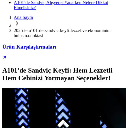
A101’de Sandviç Alışverişi Yaparken Nelere Dikkat
Etmelisiniz?
Ana Sayfa
2025-te-a101-de-sandvic-keyfi-lezzet-ve-ekonominin-
bulusma-noktasi
Ürün Karşılaştırmaları
A101'de Sandviç Keyfi: Hem Lezzetli
Hem Cebinizi Yormayan Seçenekler!