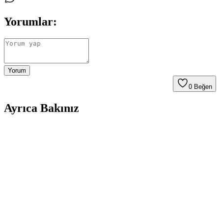
Yorumlar:
Yorum
0
Beğen
Ayrıca Bakınız
Kamyon Şoförleri İçin Pratik ve Lezzetli Taşınabilir
Öğle Yemeği Önerileri
Araç kullanırken pratik ve taşınabilir öğle yemekleri hazırlamak için
sandviç, wrap, hamur işleri ve ısıtılabilir seçenekler öneriliyor.
Malzeme çeşitlendirmesiyle lezzet artırılır.
Bacon, Yumurta ve Peynirli Sandviçlerde Kullanılan
Sos Seçenekleri ve Lezzet Dengesi