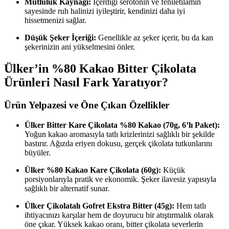
Mutluluk Kaynağı:
İçerdiği serotonin ve feniletilamin
sayesinde ruh halinizi iyileştirir, kendinizi daha iyi
hissetmenizi sağlar.
Düşük Şeker İçeriği:
Genellikle az şeker içerir, bu da kan
şekerinizin ani yükselmesini önler.
Ülker’in %80 Kakao Bitter Çikolata
Ürünleri Nasıl Fark Yaratıyor?
Ürün Yelpazesi ve Öne Çıkan Özellikler
Ülker Bitter Kare Çikolata %80 Kakao (70g, 6’lı Paket):
Yoğun kakao aromasıyla tatlı krizlerinizi sağlıklı bir şekilde
bastırır. Ağızda eriyen dokusu, gerçek çikolata tutkunlarını
büyüler.
Ülker %80 Kakao Kare Çikolata (60g):
Küçük
porsiyonlarıyla pratik ve ekonomik. Şeker ilavesiz yapısıyla
sağlıklı bir alternatif sunar.
Ülker Çikolatalı Gofret Ekstra Bitter (45g):
Hem tatlı
ihtiyacınızı karşılar hem de doyurucu bir atıştırmalık olarak
öne çıkar. Yüksek kakao oranı, bitter çikolata severlerin