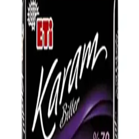
Orta Koyulukta %60 Kakao İçeren Bitter
Çikolatanın Özellikleri ve Kullanım Alanları
Orta koyulukta, %60 kakao içeren bitter çikolata, dengeli tat profili
ve çok yönlü kullanım alanlarıyla hem tatlı yapımında hem de
içeceklerde tercih edilir.
Çikolata Çeşitleri ve Özellikleri: Sütlü, Bitter, Beyaz
ve Dolgulu Çikolataların Detaylı İncelenmesi
Çikolata çeşitleri, özellikleri ve kullanım alanları hakkında kapsamlı
bilgiler içerir. Sütlü, bitter, beyaz ve dolgulu çikolataların farklı tat ve
özellikleri detaylandırılır.
Kakao Oranı Yüksek Bitter Çikolata: Özellikler ve
Piyasadaki Durumun Analizi
Kakao oranı yüksek bitter çikolata, yoğun aroma ve az şeker
içeriğiyle öne çıkar. Piyasadaki spesifik markalar hakkında bilgi
sınırlı olsa da, kakao oranı tadı ve sağlığı etkiler.
Gürsoy Bitter Fındık Kreması Hakkında Mevcut