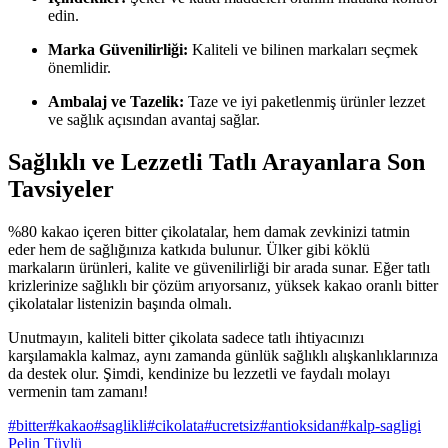
edin.
Marka Güvenilirliği:
Kaliteli ve bilinen markaları seçmek
önemlidir.
Ambalaj ve Tazelik:
Taze ve iyi paketlenmiş ürünler lezzet
ve sağlık açısından avantaj sağlar.
Sağlıklı ve Lezzetli Tatlı Arayanlara Son
Tavsiyeler
%80 kakao içeren bitter çikolatalar, hem damak zevkinizi tatmin
eder hem de sağlığınıza katkıda bulunur. Ülker gibi köklü
markaların ürünleri, kalite ve güvenilirliği bir arada sunar. Eğer tatlı
krizlerinize sağlıklı bir çözüm arıyorsanız, yüksek kakao oranlı bitter
çikolatalar listenizin başında olmalı.
Unutmayın, kaliteli bitter çikolata sadece tatlı ihtiyacınızı
karşılamakla kalmaz, aynı zamanda günlük sağlıklı alışkanlıklarınıza
da destek olur. Şimdi, kendinize bu lezzetli ve faydalı molayı
vermenin tam zamanı!
#
bitter
#
kakao
#
saglikli
#
cikolata
#
ucretsiz
#
antioksidan
#
kalp-sagligi
Pelin Tüylü