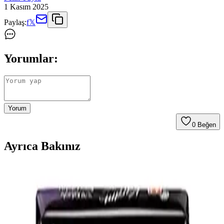
1 Kasım 2025
Paylaş:
f
𝕏
Yorumlar:
Yorum
0
Beğen
Ayrıca Bakınız
Bitter Çikolata Kalori Bilgisi ve Sağlıklı Tüketim
Tavsiyeleri
Bitter çikolata, yüksek kakao oranıyla sağlıklı seçenekler sunar. 20
gramı yaklaşık 100 kalori içerir, içeriğe göre değişir. Kontrollü