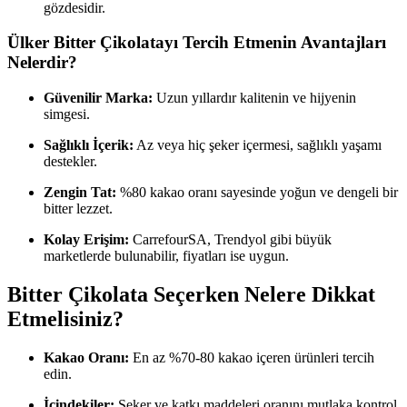
gözdesidir.
Ülker Bitter Çikolatayı Tercih Etmenin Avantajları
Nelerdir?
Güvenilir Marka:
Uzun yıllardır kalitenin ve hijyenin
simgesi.
Sağlıklı İçerik:
Az veya hiç şeker içermesi, sağlıklı yaşamı
destekler.
Zengin Tat:
%80 kakao oranı sayesinde yoğun ve dengeli bir
bitter lezzet.
Kolay Erişim:
CarrefourSA, Trendyol gibi büyük
marketlerde bulunabilir, fiyatları ise uygun.
Bitter Çikolata Seçerken Nelere Dikkat
Etmelisiniz?
Kakao Oranı:
En az %70-80 kakao içeren ürünleri tercih
edin.
İçindekiler:
Şeker ve katkı maddeleri oranını mutlaka kontrol