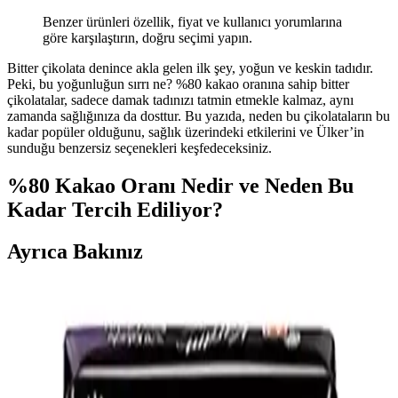
Benzer ürünleri özellik, fiyat ve kullanıcı yorumlarına
göre karşılaştırın, doğru seçimi yapın.
Bitter çikolata denince akla gelen ilk şey, yoğun ve keskin tadıdır.
Peki, bu yoğunluğun sırrı ne? %80 kakao oranına sahip bitter
çikolatalar, sadece damak tadınızı tatmin etmekle kalmaz, aynı
zamanda sağlığınıza da dosttur. Bu yazıda, neden bu çikolataların bu
kadar popüler olduğunu, sağlık üzerindeki etkilerini ve Ülker’in
sunduğu benzersiz seçenekleri keşfedeceksiniz.
%80 Kakao Oranı Nedir ve Neden Bu
Kadar Tercih Ediliyor?
Ayrıca Bakınız
Bitter Çikolata Kalori Bilgisi ve Sağlıklı Tüketim
Tavsiyeleri
Bitter çikolata, yüksek kakao oranıyla sağlıklı seçenekler sunar. 20
gramı yaklaşık 100 kalori içerir, içeriğe göre değişir. Kontrollü
tüketim diyet ve sağlıklı yaşam için önemlidir.