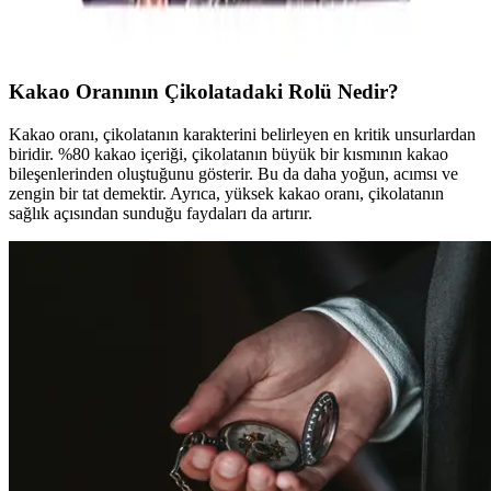
kakao oranı arttıkça kalori 550-600 aralığına çıkabiliyor. Eti Karam
%70 kakaolu çikolata 374 kalori içeriyor.
Kakao Oranının Çikolatadaki Rolü Nedir?
Kakao oranı, çikolatanın karakterini belirleyen en kritik unsurlardan
biridir. %80 kakao içeriği, çikolatanın büyük bir kısmının kakao
bileşenlerinden oluştuğunu gösterir. Bu da daha yoğun, acımsı ve
zengin bir tat demektir. Ayrıca, yüksek kakao oranı, çikolatanın
sağlık açısından sunduğu faydaları da artırır.