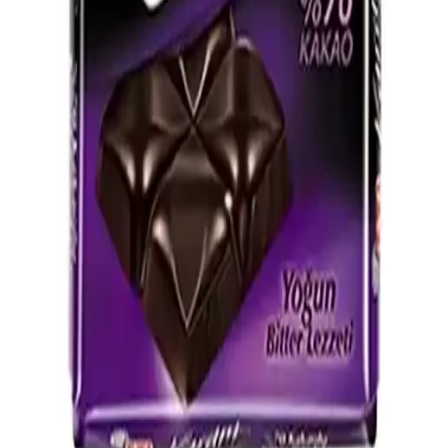
Bilgiler ve Genel Değerlendirme
Gürsoy Bitter Fındık Kreması hakkında çevrimiçi kaynaklarda sınırlı
bilgi bulunuyor. Ürün özellikleri, kullanım alanları ve piyasa
konumu hakkında somut verilere erişim mümkün değil.
%60 Kakao Oranlı Bitter Çikolata: Lezzet ve Sağlık
Dengesi Sağlayan Seçenek
%60 kakao oranına sahip bitter çikolatalar, dengeli tat ve sağlık
avantajlarıyla öne çıkar. Yoğun kakao tadı ve kremsi dokusu ile tatlı
severler ve sağlıklı yaşam arayanlar için ideal bir tercih.
Nestlé Çikolata Çeşitleri ve Tüketim Alışkanlıkları
Analizi
Nestlé'nin çeşitli çikolata ürünleri, tüketim alışkanlıkları ve kullanım
alanları hakkında detaylı bilgi içerir.
70 Gram Bitter Çikolatanın Kalori ve Besin
Değerleri Üzerine Detaylı Analiz
70 gram bitter çikolatanın kalori değeri 350-420 arasında değişirken,