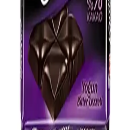
Gürsoy Bitter Fındık Kreması Hakkında Mevcut
Bilgiler ve Genel Değerlendirme
Gürsoy Bitter Fındık Kreması hakkında çevrimiçi kaynaklarda sınırlı
bilgi bulunuyor. Ürün özellikleri, kullanım alanları ve piyasa
konumu hakkında somut verilere erişim mümkün değil.
%60 Kakao Oranlı Bitter Çikolata: Lezzet ve Sağlık
Dengesi Sağlayan Seçenek
%60 kakao oranına sahip bitter çikolatalar, dengeli tat ve sağlık
avantajlarıyla öne çıkar. Yoğun kakao tadı ve kremsi dokusu ile tatlı
severler ve sağlıklı yaşam arayanlar için ideal bir tercih.
Nestlé Çikolata Çeşitleri ve Tüketim Alışkanlıkları
Analizi
Nestlé'nin çeşitli çikolata ürünleri, tüketim alışkanlıkları ve kullanım
alanları hakkında detaylı bilgi içerir.
70 Gram Bitter Çikolatanın Kalori ve Besin
Değerleri Üzerine Detaylı Analiz