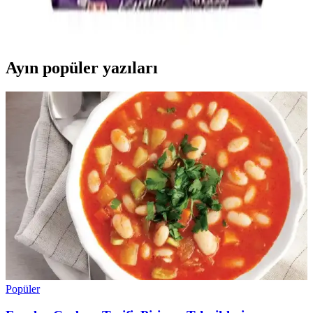
70 gram bitter çikolatanın kalori değeri 350-420 arasında değişirken,
kakao oranı arttıkça kalori 550-600 aralığına çıkabiliyor. Eti Karam
%70 kakaolu çikolata 374 kalori içeriyor.
Ayın popüler yazıları
Popüler