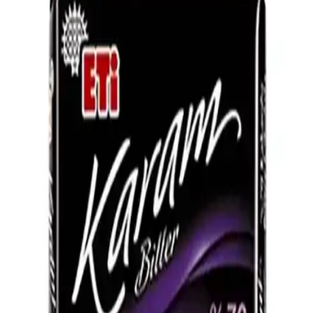
tüketim diyet ve sağlıklı yaşam için önemlidir.
Orta Koyulukta %60 Kakao İçeren Bitter
Çikolatanın Özellikleri ve Kullanım Alanları
Orta koyulukta, %60 kakao içeren bitter çikolata, dengeli tat profili
ve çok yönlü kullanım alanlarıyla hem tatlı yapımında hem de
içeceklerde tercih edilir.
Çikolata Çeşitleri ve Özellikleri: Sütlü, Bitter, Beyaz
ve Dolgulu Çikolataların Detaylı İncelenmesi
Çikolata çeşitleri, özellikleri ve kullanım alanları hakkında kapsamlı
bilgiler içerir. Sütlü, bitter, beyaz ve dolgulu çikolataların farklı tat ve
özellikleri detaylandırılır.
Kakao Oranı Yüksek Bitter Çikolata: Özellikler ve
Piyasadaki Durumun Analizi
Kakao oranı yüksek bitter çikolata, yoğun aroma ve az şeker
içeriğiyle öne çıkar. Piyasadaki spesifik markalar hakkında bilgi
sınırlı olsa da, kakao oranı tadı ve sağlığı etkiler.